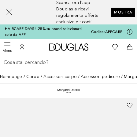
Scarica ora l'app
[navigation.slideout.screenreader]
Douglas e ricevi
MOSTRA
regolarmente offerte
esclusive e sconti
HAIRCARE DAYS! -25% su brand selezionati
Codice:
APPCARE
solo da APP
A Douglas Home
Alla Mia Li
Apri menu
Al Mio Account
Al 
Menu
Torna indietro
Esegui ricerca
Homepage
Corpo
Accessori corpo
Accessori pedicure
Marga