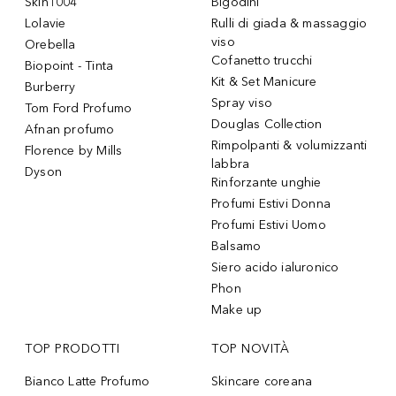
Skin1004
Bigodini
Lolavie
Rulli di giada & massaggio
viso
Orebella
Cofanetto trucchi
Biopoint - Tinta
Kit & Set Manicure
Burberry
Spray viso
Tom Ford Profumo
Douglas Collection
Afnan profumo
Rimpolpanti & volumizzanti
Florence by Mills
labbra
Dyson
Rinforzante unghie
Profumi Estivi Donna
Profumi Estivi Uomo
Balsamo
Siero acido ialuronico
Phon
Make up
TOP PRODOTTI
TOP NOVITÀ
Bianco Latte Profumo
Skincare coreana