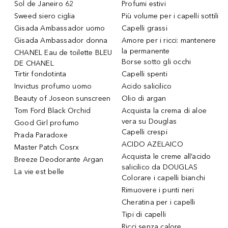
Sol de Janeiro 62
Profumi estivi
Sweed siero ciglia
Più volume per i capelli sottili
Gisada Ambassador uomo
Capelli grassi
Gisada Ambassador donna
Amore per i ricci: mantenere
la permanente
CHANEL Eau de toilette BLEU
Borse sotto gli occhi
DE CHANEL
Tirtir fondotinta
Capelli spenti
Invictus profumo uomo
Acido salicilico
Beauty of Joseon sunscreen
Olio di argan
Tom Ford Black Orchid
Acquista la crema di aloe
vera su Douglas
Good Girl profumo
Capelli crespi
Prada Paradoxe
ACIDO AZELAICO
Master Patch Cosrx
Acquista le creme all’acido
Breeze Deodorante Argan
salicilico da DOUGLAS
La vie est belle
Colorare i capelli bianchi
Rimuovere i punti neri
Cheratina per i capelli
Tipi di capelli
Ricci senza calore