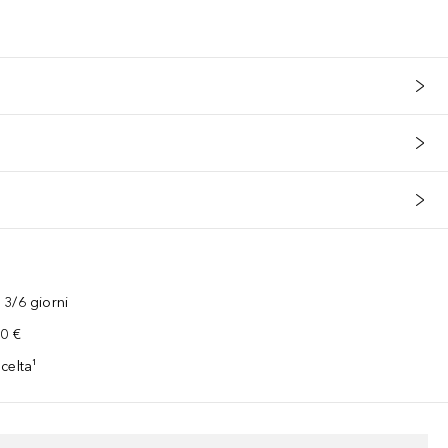
3/6 giorni
00 €
celta¹