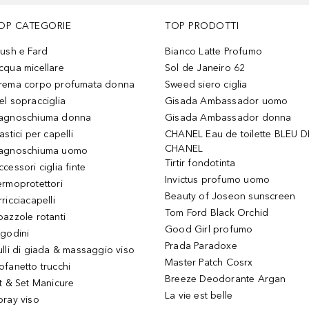
OP CATEGORIE
TOP PRODOTTI
lush e Fard
Bianco Latte Profumo
cqua micellare
Sol de Janeiro 62
rema corpo profumata donna
Sweed siero ciglia
el sopracciglia
Gisada Ambassador uomo
agnoschiuma donna
Gisada Ambassador donna
astici per capelli
CHANEL Eau de toilette BLEU D
CHANEL
agnoschiuma uomo
Tirtir fondotinta
ccessori ciglia finte
Invictus profumo uomo
ermoprotettori
Beauty of Joseon sunscreen
ricciacapelli
Tom Ford Black Orchid
pazzole rotanti
Good Girl profumo
igodini
Prada Paradoxe
ulli di giada & massaggio viso
Master Patch Cosrx
ofanetto trucchi
Breeze Deodorante Argan
it & Set Manicure
La vie est belle
pray viso