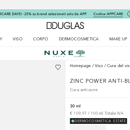
RCARE DAYS! -25% su brand selezionati solo da APP
Codice:
APPCARE
A Douglas Home
Y
VISO
CORPO
DERMOCOSMETICA
MAKE UP
menu K-BEAUTY
Apri il menu Viso
Apri il menu Corpo
Apri il menu DERMOCOSMETICA
Apri il me
Homepage
Viso
Cura del vi
ZINC POWER
ANTI-B
Cura anti-acne
30 ml
€ 109,97
 / 
100
ml
Totale IVA
DERMOCOSMETICA
ESTATE