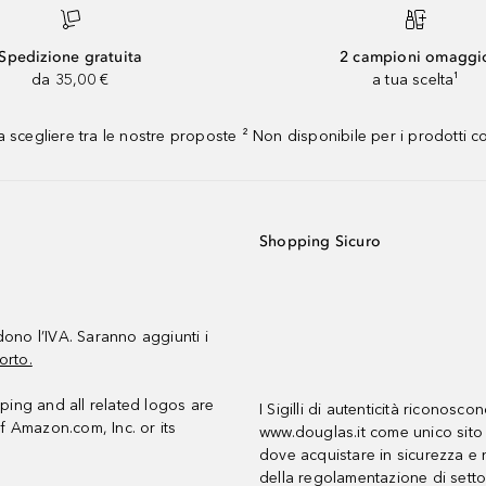
Spedizione gratuita
2 campioni omaggi
da 35,00 €
a tua scelta¹
 scegliere tra le nostre proposte ² Non disponibile per i prodotti 
Shopping Sicuro
udono l’IVA. Saranno aggiunti i
orto.
ing and all related logos are
I Sigilli di autenticità riconosco
f Amazon.com, Inc. or its
www.douglas.it come unico sito 
dove acquistare in sicurezza e n
della regolamentazione di setto