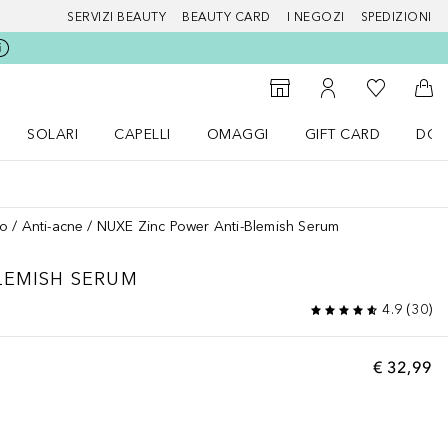
SERVIZI BEAUTY
BEAUTY CARD
I NEGOZI
SPEDIZIONI
Alla Mia Li
Storefinder
Al Mio Account
Al 
SOLARI
CAPELLI
OMAGGI
GIFT CARD
DOU
nu Make up
Apri il menu SOLARI
Apri il menu Capelli
Apri il menu OMAGGI
so
Anti-acne
NUXE Zinc Power Anti-Blemish Serum
LEMISH SERUM
4.9
(
30
)
€ 32,99