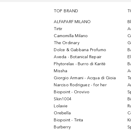
TOP BRAND
T
ALFAPARF MILANO
B
Tirtir
A
Camomilla Milano
C
The Ordinary
G
Dolce & Gabbana Profumo
B
Aveda - Botanical Repair
El
Phytorelax - Burro di Karitè
B
Missha
A
Giorgio Armani - Acqua di Gioia
T
Narciso Rodriguez - for her
Ar
Biopoint - Orovivo
S
Skin1004
B
Lolavie
R
Orebella
C
Biopoint - Tinta
K
Burberry
S