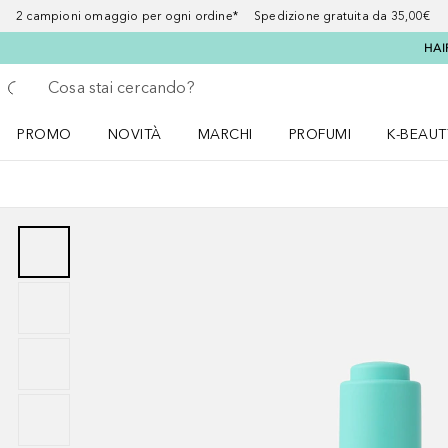
2 campioni omaggio per ogni ordine* Spedizione gratuita da 35,00€
HAI
Torna indietro
Esegui ricerca
PROMO
NOVITÀ
MARCHI
PROFUMI
K-BEAUT
Apri il menu PROMO
Apri il menu NOVITÀ
Apri il menu MARCHI
Apri il menu Profumi
Apri il 