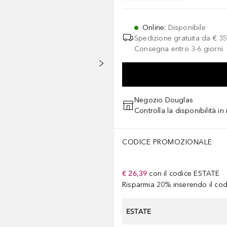
Online
:
Disponibile
Spedizione gratuita da
€ 35
Consegna entro 3-6 giorni
Negozio Douglas
Controlla la disponibilità i
CODICE PROMOZIONALE
€ 26,39
con il codice
ESTATE
Risparmia 20% inserendo il codi
ESTATE