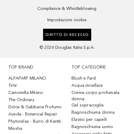
Compliance & Whistleblowing
Impostazioni cookie
DIRITTO DI RECESSO
©
2026
Douglas Italia S.p.A.
TOP BRAND
TOP CATEGORIE
ALFAPARF MILANO
Blush e Fard
Tirtir
Acqua micellare
Camomilla Milano
Crema corpo profumata
donna
The Ordinary
Gel sopracciglia
Dolce & Gabbana Profumo
Bagnoschiuma donna
Aveda - Botanical Repair
Elastici per capelli
Phytorelax - Burro di Karitè
Bagnoschiuma uomo
Missha
Accessori ciglia finte