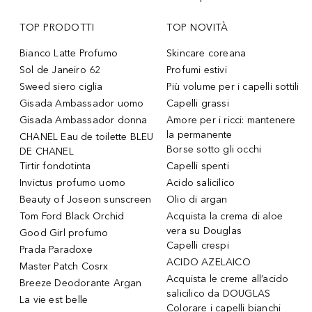
TOP PRODOTTI
TOP NOVITÀ
Bianco Latte Profumo
Skincare coreana
Sol de Janeiro 62
Profumi estivi
Sweed siero ciglia
Più volume per i capelli sottili
Gisada Ambassador uomo
Capelli grassi
Gisada Ambassador donna
Amore per i ricci: mantenere
la permanente
CHANEL Eau de toilette BLEU
Borse sotto gli occhi
DE CHANEL
Tirtir fondotinta
Capelli spenti
Invictus profumo uomo
Acido salicilico
Beauty of Joseon sunscreen
Olio di argan
Tom Ford Black Orchid
Acquista la crema di aloe
vera su Douglas
Good Girl profumo
Capelli crespi
Prada Paradoxe
ACIDO AZELAICO
Master Patch Cosrx
Acquista le creme all’acido
Breeze Deodorante Argan
salicilico da DOUGLAS
La vie est belle
Colorare i capelli bianchi