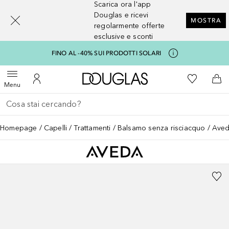
Scarica ora l'app
[navigation.slideout.screenreader]
Douglas e ricevi
MOSTRA
regolarmente offerte
esclusive e sconti
FINO AL -40% SUI PRODOTTI SOLARI
A Douglas Home
Alla Mia Li
Apri menu
Al Mio Account
Al 
Menu
Torna indietro
Esegui ricerca
Homepage
Capelli
Trattamenti
Balsamo senza risciacquo
Aved