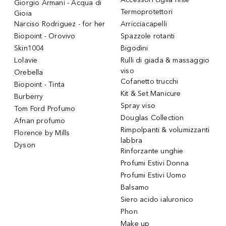
Giorgio Armani - Acqua di
Termoprotettori
Gioia
Narciso Rodriguez - for her
Arricciacapelli
Biopoint - Orovivo
Spazzole rotanti
Skin1004
Bigodini
Lolavie
Rulli di giada & massaggio
viso
Orebella
Cofanetto trucchi
Biopoint - Tinta
Kit & Set Manicure
Burberry
Spray viso
Tom Ford Profumo
Douglas Collection
Afnan profumo
Rimpolpanti & volumizzanti
Florence by Mills
labbra
Dyson
Rinforzante unghie
Profumi Estivi Donna
Profumi Estivi Uomo
Balsamo
Siero acido ialuronico
Phon
Make up