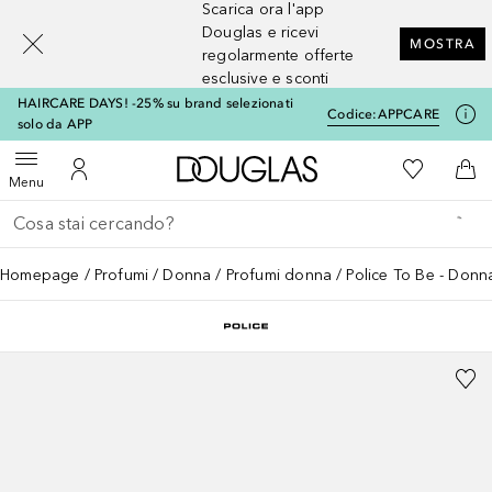
Scarica ora l'app
[navigation.slideout.screenreader]
Douglas e ricevi
MOSTRA
regolarmente offerte
esclusive e sconti
HAIRCARE DAYS! -25% su brand selezionati
Codice:
APPCARE
solo da APP
A Douglas Home
Alla Mia Li
Apri menu
Al Mio Account
Al 
Menu
Torna indietro
Esegui ricerca
Homepage
Profumi
Donna
Profumi donna
Police To Be - Don