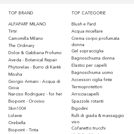
TOP BRAND
TOP CATEGORIE
ALFAPARF MILANO
Blush e Fard
Tirtir
Acqua micellare
Camomilla Milano
Crema corpo profumata
donna
The Ordinary
Gel sopracciglia
Dolce & Gabbana Profumo
Bagnoschiuma donna
Aveda - Botanical Repair
Elastici per capelli
Phytorelax - Burro di Karitè
Bagnoschiuma uomo
Missha
Accessori ciglia finte
Giorgio Armani - Acqua di
Termoprotettori
Gioia
Narciso Rodriguez - for her
Arricciacapelli
Biopoint - Orovivo
Spazzole rotanti
Skin1004
Bigodini
Lolavie
Rulli di giada & massaggio
viso
Orebella
Cofanetto trucchi
Biopoint - Tinta