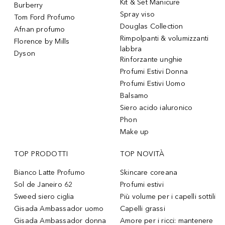
Kit & Set Manicure
Burberry
Spray viso
Tom Ford Profumo
Douglas Collection
Afnan profumo
Rimpolpanti & volumizzanti
Florence by Mills
labbra
Dyson
Rinforzante unghie
Profumi Estivi Donna
Profumi Estivi Uomo
Balsamo
Siero acido ialuronico
Phon
Make up
TOP PRODOTTI
TOP NOVITÀ
Bianco Latte Profumo
Skincare coreana
Sol de Janeiro 62
Profumi estivi
Sweed siero ciglia
Più volume per i capelli sottili
Gisada Ambassador uomo
Capelli grassi
Gisada Ambassador donna
Amore per i ricci: mantenere