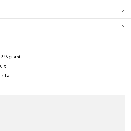
3/6 giorni
00 €
celta¹