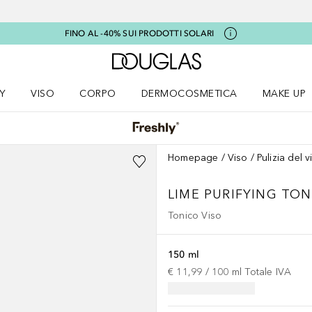
FINO AL -40% SUI PRODOTTI SOLARI
A Douglas Home
Y
VISO
CORPO
DERMOCOSMETICA
MAKE UP
menu K-BEAUTY
Apri il menu Viso
Apri il menu Corpo
Apri il menu DERMOCOSMETICA
Apri il me
Homepage
Viso
Pulizia del v
LIME PURIFYING TO
Tonico Viso
150 ml
€ 11,99
 / 
100
ml
Totale IVA