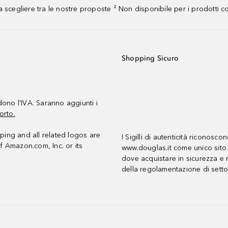
 scegliere tra le nostre proposte ² Non disponibile per i prodotti 
Shopping Sicuro
udono l’IVA. Saranno aggiunti i
orto.
ing and all related logos are
I Sigilli di autenticità riconosco
f Amazon.com, Inc. or its
www.douglas.it come unico sito 
dove acquistare in sicurezza e n
della regolamentazione di setto