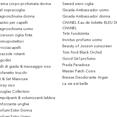
rema corpo profumata donna
Sweed siero ciglia
el sopracciglia
Gisada Ambassador uomo
agnoschiuma donna
Gisada Ambassador donna
astici per capelli
CHANEL Eau de toilette BLEU D
CHANEL
agnoschiuma uomo
Tirtir fondotinta
ccessori ciglia finte
Invictus profumo uomo
ermoprotettori
Beauty of Joseon sunscreen
ricciacapelli
Tom Ford Black Orchid
pazzole rotanti
Good Girl profumo
igodini
Prada Paradoxe
ulli di giada & massaggio viso
Master Patch Cosrx
ofanetto trucchi
Breeze Deodorante Argan
it & Set Manicure
La vie est belle
pray viso
ouglas Collection
impolpanti & volumizzanti labbra
inforzante unghie
rofumi Estivi Donna
rofumi Estivi Uomo