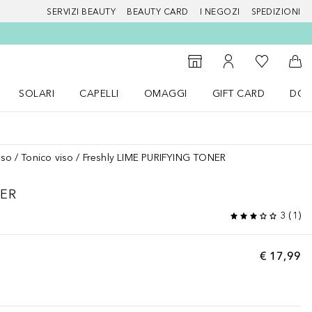
SERVIZI BEAUTY
BEAUTY CARD
I NEGOZI
SPEDIZIONI
Alla Mia Li
Storefinder
Al Mio Account
Al 
SOLARI
CAPELLI
OMAGGI
GIFT CARD
DOU
nu Make up
Apri il menu SOLARI
Apri il menu Capelli
Apri il menu OMAGGI
iso
Tonico viso
Freshly LIME PURIFYING TONER
NER
3
(
1
)
€ 17,99