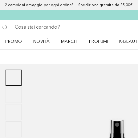
2 campioni omaggio per ogni ordine* Spedizione gratuita da 35,00€
Torna indietro
Esegui ricerca
PROMO
NOVITÀ
MARCHI
PROFUMI
K-BEAUT
Apri il menu PROMO
Apri il menu NOVITÀ
Apri il menu MARCHI
Apri il menu Profumi
Apri il 