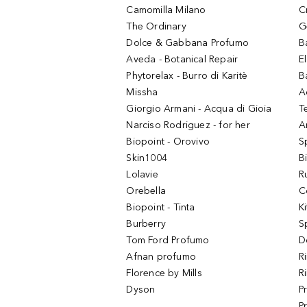
Camomilla Milano
C
The Ordinary
G
Dolce & Gabbana Profumo
B
Aveda - Botanical Repair
El
Phytorelax - Burro di Karitè
B
Missha
A
Giorgio Armani - Acqua di Gioia
T
Narciso Rodriguez - for her
Ar
Biopoint - Orovivo
S
Skin1004
B
Lolavie
R
Orebella
C
Biopoint - Tinta
K
Burberry
S
Tom Ford Profumo
D
Afnan profumo
R
Florence by Mills
R
Dyson
P
P