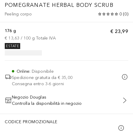
POMEGRANATE HERBAL BODY SCRUB
Peeling corpo
0
(
0
)
176 g
€ 23,99
€ 13,63
 / 
100
g
Totale IVA
ESTATE
Online
:
Disponibile
Spedizione gratuita da
€ 35,00
Consegna entro 3-6 giorni
Negozio Douglas
Controlla la disponibilità in negozio
AGGIUNGI AL CARRELLO
CODICE PROMOZIONALE