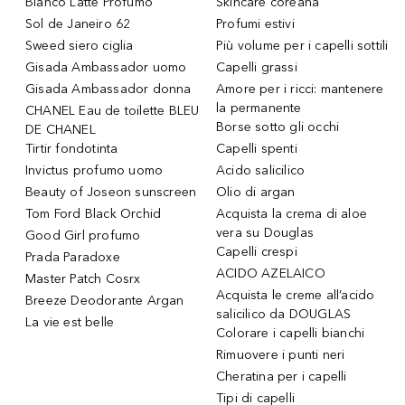
Bianco Latte Profumo
Skincare coreana
Sol de Janeiro 62
Profumi estivi
Sweed siero ciglia
Più volume per i capelli sottili
Gisada Ambassador uomo
Capelli grassi
Gisada Ambassador donna
Amore per i ricci: mantenere
la permanente
CHANEL Eau de toilette BLEU
Borse sotto gli occhi
DE CHANEL
Tirtir fondotinta
Capelli spenti
Invictus profumo uomo
Acido salicilico
Beauty of Joseon sunscreen
Olio di argan
Tom Ford Black Orchid
Acquista la crema di aloe
vera su Douglas
Good Girl profumo
Capelli crespi
Prada Paradoxe
ACIDO AZELAICO
Master Patch Cosrx
Acquista le creme all’acido
Breeze Deodorante Argan
salicilico da DOUGLAS
La vie est belle
Colorare i capelli bianchi
Rimuovere i punti neri
Cheratina per i capelli
Tipi di capelli