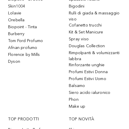
Skin1004
Bigodini
Lolavie
Rulli di giada & massaggio
viso
Orebella
Cofanetto trucchi
Biopoint - Tinta
Kit & Set Manicure
Burberry
Spray viso
Tom Ford Profumo
Douglas Collection
Afnan profumo
Rimpolpanti & volumizzanti
Florence by Mills
labbra
Dyson
Rinforzante unghie
Profumi Estivi Donna
Profumi Estivi Uomo
Balsamo
Siero acido ialuronico
Phon
Make up
TOP PRODOTTI
TOP NOVITÀ