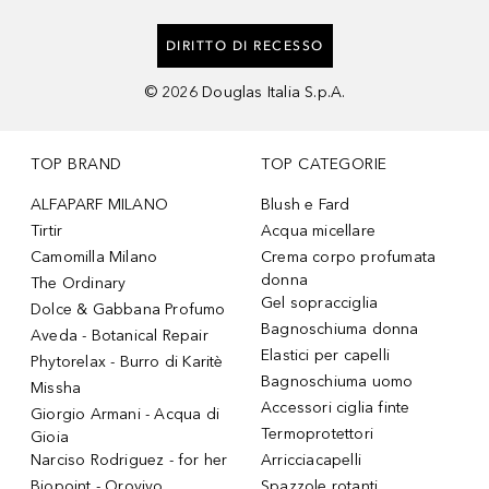
DIRITTO DI RECESSO
©
2026
Douglas Italia S.p.A.
TOP BRAND
TOP CATEGORIE
ALFAPARF MILANO
Blush e Fard
Tirtir
Acqua micellare
Camomilla Milano
Crema corpo profumata
donna
The Ordinary
Gel sopracciglia
Dolce & Gabbana Profumo
Bagnoschiuma donna
Aveda - Botanical Repair
Elastici per capelli
Phytorelax - Burro di Karitè
Bagnoschiuma uomo
Missha
Accessori ciglia finte
Giorgio Armani - Acqua di
Termoprotettori
Gioia
Narciso Rodriguez - for her
Arricciacapelli
Biopoint - Orovivo
Spazzole rotanti