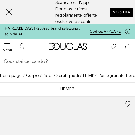
Scarica ora l'app
[navigation.slideout.screenreader]
Douglas e ricevi
MOSTRA
regolarmente offerte
esclusive e sconti
HAIRCARE DAYS! -25% su brand selezionati
Codice:
APPCARE
solo da APP
A Douglas Home
Alla Mia Li
Apri menu
Al Mio Account
Al 
Menu
Torna indietro
Esegui ricerca
Homepage
Corpo
Piedi
Scrub piedi
HEMPZ Pomegranate Herb
HEMPZ