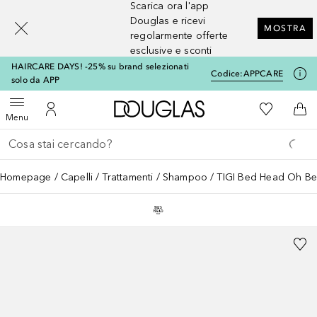
Scarica ora l'app
[navigation.slideout.screenreader]
Douglas e ricevi
MOSTRA
regolarmente offerte
esclusive e sconti
HAIRCARE DAYS! -25% su brand selezionati
Codice:
APPCARE
solo da APP
A Douglas Home
Alla Mia Li
Apri menu
Al Mio Account
Al 
Menu
Torna indietro
Esegui ricerca
Homepage
Capelli
Trattamenti
Shampoo
TIGI Bed Head Oh B