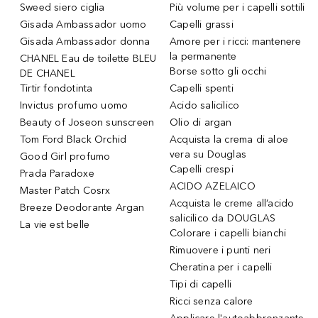
Sweed siero ciglia
Più volume per i capelli sottili
Gisada Ambassador uomo
Capelli grassi
Gisada Ambassador donna
Amore per i ricci: mantenere
la permanente
CHANEL Eau de toilette BLEU
Borse sotto gli occhi
DE CHANEL
Tirtir fondotinta
Capelli spenti
Invictus profumo uomo
Acido salicilico
Beauty of Joseon sunscreen
Olio di argan
Tom Ford Black Orchid
Acquista la crema di aloe
vera su Douglas
Good Girl profumo
Capelli crespi
Prada Paradoxe
ACIDO AZELAICO
Master Patch Cosrx
Acquista le creme all’acido
Breeze Deodorante Argan
salicilico da DOUGLAS
La vie est belle
Colorare i capelli bianchi
Rimuovere i punti neri
Cheratina per i capelli
Tipi di capelli
Ricci senza calore