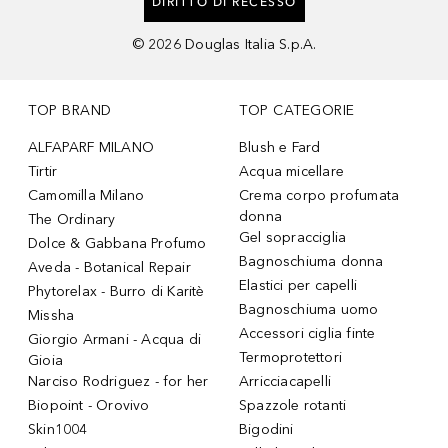
DIRITTO DI RECESSO
©
2026
Douglas Italia S.p.A.
TOP BRAND
TOP CATEGORIE
ALFAPARF MILANO
Blush e Fard
Tirtir
Acqua micellare
Camomilla Milano
Crema corpo profumata
donna
The Ordinary
Gel sopracciglia
Dolce & Gabbana Profumo
Bagnoschiuma donna
Aveda - Botanical Repair
Elastici per capelli
Phytorelax - Burro di Karitè
Bagnoschiuma uomo
Missha
Accessori ciglia finte
Giorgio Armani - Acqua di
Termoprotettori
Gioia
Narciso Rodriguez - for her
Arricciacapelli
Biopoint - Orovivo
Spazzole rotanti
Skin1004
Bigodini