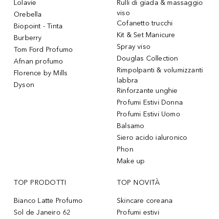
Lolavie
Rulli di giada & massaggio
viso
Orebella
Cofanetto trucchi
Biopoint - Tinta
Kit & Set Manicure
Burberry
Spray viso
Tom Ford Profumo
Douglas Collection
Afnan profumo
Rimpolpanti & volumizzanti
Florence by Mills
labbra
Dyson
Rinforzante unghie
Profumi Estivi Donna
Profumi Estivi Uomo
Balsamo
Siero acido ialuronico
Phon
Make up
TOP PRODOTTI
TOP NOVITÀ
Bianco Latte Profumo
Skincare coreana
Sol de Janeiro 62
Profumi estivi