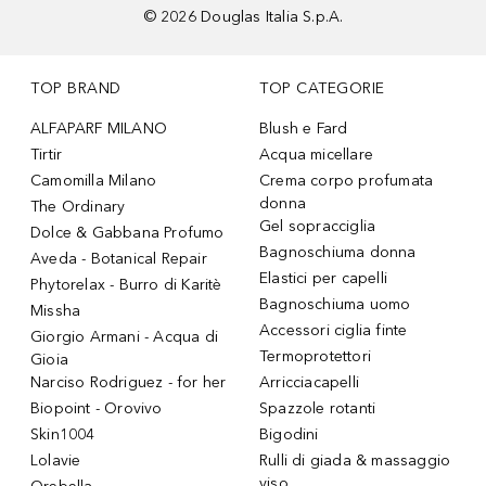
©
2026
Douglas Italia S.p.A.
TOP BRAND
TOP CATEGORIE
ALFAPARF MILANO
Blush e Fard
Tirtir
Acqua micellare
Camomilla Milano
Crema corpo profumata
donna
The Ordinary
Gel sopracciglia
Dolce & Gabbana Profumo
Bagnoschiuma donna
Aveda - Botanical Repair
Elastici per capelli
Phytorelax - Burro di Karitè
Bagnoschiuma uomo
Missha
Accessori ciglia finte
Giorgio Armani - Acqua di
Termoprotettori
Gioia
Narciso Rodriguez - for her
Arricciacapelli
Biopoint - Orovivo
Spazzole rotanti
Skin1004
Bigodini
Lolavie
Rulli di giada & massaggio
viso