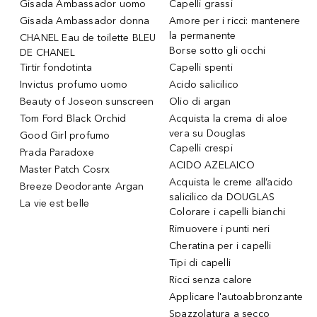
Gisada Ambassador uomo
Capelli grassi
Gisada Ambassador donna
Amore per i ricci: mantenere
la permanente
CHANEL Eau de toilette BLEU
Borse sotto gli occhi
DE CHANEL
Tirtir fondotinta
Capelli spenti
Invictus profumo uomo
Acido salicilico
Beauty of Joseon sunscreen
Olio di argan
Tom Ford Black Orchid
Acquista la crema di aloe
vera su Douglas
Good Girl profumo
Capelli crespi
Prada Paradoxe
ACIDO AZELAICO
Master Patch Cosrx
Acquista le creme all’acido
Breeze Deodorante Argan
salicilico da DOUGLAS
La vie est belle
Colorare i capelli bianchi
Rimuovere i punti neri
Cheratina per i capelli
Tipi di capelli
Ricci senza calore
Applicare l'autoabbronzante
Spazzolatura a secco