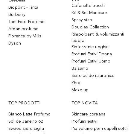
Orebella
Cofanetto trucchi
Biopoint - Tinta
Kit & Set Manicure
Burberry
Spray viso
Tom Ford Profumo
Douglas Collection
Afnan profumo
Rimpolpanti & volumizzanti
Florence by Mills
labbra
Dyson
Rinforzante unghie
Profumi Estivi Donna
Profumi Estivi Uomo
Balsamo
Siero acido ialuronico
Phon
Make up
TOP PRODOTTI
TOP NOVITÀ
Bianco Latte Profumo
Skincare coreana
Sol de Janeiro 62
Profumi estivi
Sweed siero ciglia
Più volume per i capelli sottili