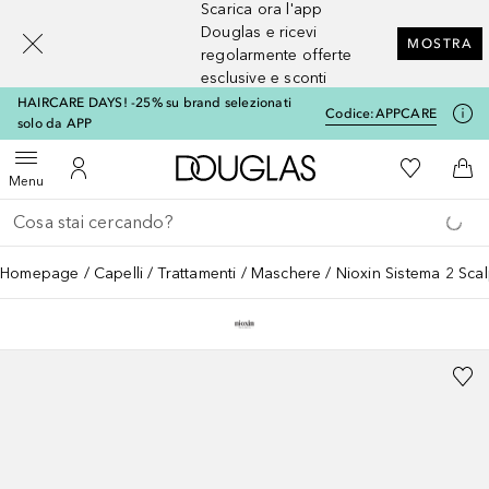
Scarica ora l'app
[navigation.slideout.screenreader]
Douglas e ricevi
MOSTRA
regolarmente offerte
esclusive e sconti
HAIRCARE DAYS! -25% su brand selezionati
Codice:
APPCARE
solo da APP
A Douglas Home
Alla Mia Li
Apri menu
Al Mio Account
Al 
Menu
Torna indietro
Esegui ricerca
Homepage
Capelli
Trattamenti
Maschere
Nioxin Sistema 2 Sca