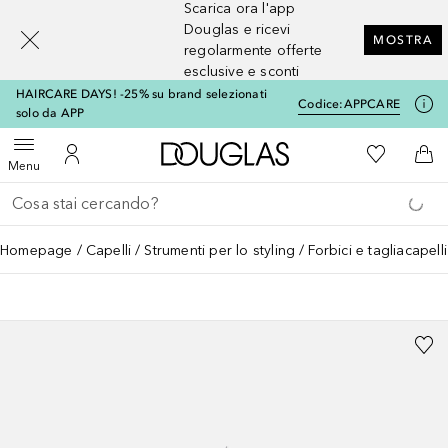
Scarica ora l'app
[navigation.slideout.screenreader]
Douglas e ricevi
MOSTRA
regolarmente offerte
esclusive e sconti
HAIRCARE DAYS! -25% su brand selezionati
Codice:
APPCARE
solo da APP
A Douglas Home
Alla Mia Li
Apri menu
Al Mio Account
Al 
Menu
Torna indietro
Esegui ricerca
Homepage
Capelli
Strumenti per lo styling
Forbici e tagliacapelli