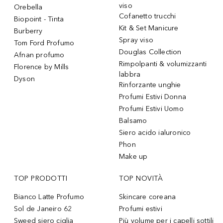
viso
Orebella
Cofanetto trucchi
Biopoint - Tinta
Kit & Set Manicure
Burberry
Spray viso
Tom Ford Profumo
Douglas Collection
Afnan profumo
Rimpolpanti & volumizzanti
Florence by Mills
labbra
Dyson
Rinforzante unghie
Profumi Estivi Donna
Profumi Estivi Uomo
Balsamo
Siero acido ialuronico
Phon
Make up
TOP PRODOTTI
TOP NOVITÀ
Bianco Latte Profumo
Skincare coreana
Sol de Janeiro 62
Profumi estivi
Sweed siero ciglia
Più volume per i capelli sottili