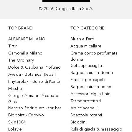
©
2026
Douglas Italia S.p.A.
TOP BRAND
TOP CATEGORIE
ALFAPARF MILANO
Blush e Fard
Tirtir
Acqua micellare
Camomilla Milano
Crema corpo profumata
donna
The Ordinary
Gel sopracciglia
Dolce & Gabbana Profumo
Bagnoschiuma donna
Aveda - Botanical Repair
Elastici per capelli
Phytorelax - Burro di Karitè
Bagnoschiuma uomo
Missha
Accessori ciglia finte
Giorgio Armani - Acqua di
Termoprotettori
Gioia
Narciso Rodriguez - for her
Arricciacapelli
Biopoint - Orovivo
Spazzole rotanti
Skin1004
Bigodini
Lolavie
Rulli di giada & massaggio