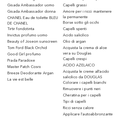
Gisada Ambassador uomo
Capelli grassi
Gisada Ambassador donna
Amore per i ricci: mantenere
la permanente
CHANEL Eau de toilette BLEU
Borse sotto gli occhi
DE CHANEL
Tirtir fondotinta
Capelli spenti
Invictus profumo uomo
Acido salicilico
Beauty of Joseon sunscreen
Olio di argan
Tom Ford Black Orchid
Acquista la crema di aloe
vera su Douglas
Good Girl profumo
Capelli crespi
Prada Paradoxe
ACIDO AZELAICO
Master Patch Cosrx
Acquista le creme all’acido
Breeze Deodorante Argan
salicilico da DOUGLAS
La vie est belle
Colorare i capelli bianchi
Rimuovere i punti neri
Cheratina per i capelli
Tipi di capelli
Ricci senza calore
Applicare l'autoabbronzante