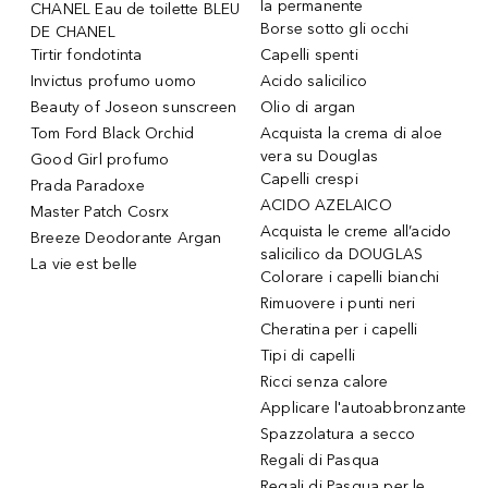
la permanente
CHANEL Eau de toilette BLEU
Borse sotto gli occhi
DE CHANEL
Tirtir fondotinta
Capelli spenti
Invictus profumo uomo
Acido salicilico
Beauty of Joseon sunscreen
Olio di argan
Tom Ford Black Orchid
Acquista la crema di aloe
vera su Douglas
Good Girl profumo
Capelli crespi
Prada Paradoxe
ACIDO AZELAICO
Master Patch Cosrx
Acquista le creme all’acido
Breeze Deodorante Argan
salicilico da DOUGLAS
La vie est belle
Colorare i capelli bianchi
Rimuovere i punti neri
Cheratina per i capelli
Tipi di capelli
Ricci senza calore
Applicare l'autoabbronzante
Spazzolatura a secco
Regali di Pasqua
Regali di Pasqua per le