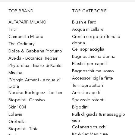
TOP BRAND
TOP CATEGORIE
ALFAPARF MILANO
Blush e Fard
Tirtir
Acqua micellare
Camomilla Milano
Crema corpo profumata
donna
The Ordinary
Gel sopracciglia
Dolce & Gabbana Profumo
Bagnoschiuma donna
Aveda - Botanical Repair
Elastici per capelli
Phytorelax - Burro di Karitè
Bagnoschiuma uomo
Missha
Accessori ciglia finte
Giorgio Armani - Acqua di
Termoprotettori
Gioia
Narciso Rodriguez - for her
Arricciacapelli
Biopoint - Orovivo
Spazzole rotanti
Skin1004
Bigodini
Lolavie
Rulli di giada & massaggio
viso
Orebella
Cofanetto trucchi
Biopoint - Tinta
Kit & Set Manicure