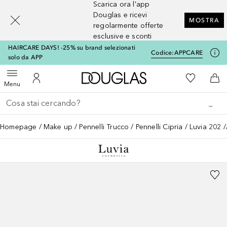
Scarica ora l'app
[navigation.slideout.screenreader]
Douglas e ricevi
MOSTRA
regolarmente offerte
esclusive e sconti
HAIRCARE DAYS! -25% su brand selezionati
Codice:
APPCARE
solo da APP
A Douglas Home
Alla Mia Li
Apri menu
Al Mio Account
Al 
Menu
Torna indietro
Esegui ricerca
Homepage
Make up
Pennelli Trucco
Pennelli Cipria
Luvia 202 