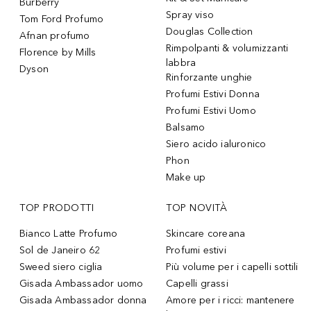
Burberry
Spray viso
Tom Ford Profumo
Douglas Collection
Afnan profumo
Rimpolpanti & volumizzanti
Florence by Mills
labbra
Dyson
Rinforzante unghie
Profumi Estivi Donna
Profumi Estivi Uomo
Balsamo
Siero acido ialuronico
Phon
Make up
TOP PRODOTTI
TOP NOVITÀ
Bianco Latte Profumo
Skincare coreana
Sol de Janeiro 62
Profumi estivi
Sweed siero ciglia
Più volume per i capelli sottili
Gisada Ambassador uomo
Capelli grassi
Gisada Ambassador donna
Amore per i ricci: mantenere