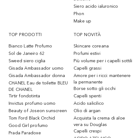
Siero acido ialuronico
Phon
Make up
TOP PRODOTTI
TOP NOVITÀ
Bianco Latte Profumo
Skincare coreana
Sol de Janeiro 62
Profumi estivi
Sweed siero ciglia
Più volume per i capelli sottili
Gisada Ambassador uomo
Capelli grassi
Gisada Ambassador donna
Amore per i ricci: mantenere
la permanente
CHANEL Eau de toilette BLEU
Borse sotto gli occhi
DE CHANEL
Tirtir fondotinta
Capelli spenti
Invictus profumo uomo
Acido salicilico
Beauty of Joseon sunscreen
Olio di argan
Tom Ford Black Orchid
Acquista la crema di aloe
vera su Douglas
Good Girl profumo
Capelli crespi
Prada Paradoxe