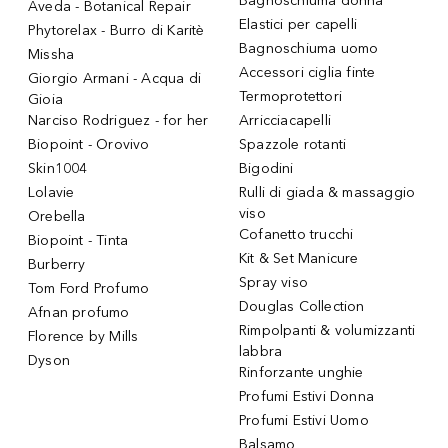
Bagnoschiuma donna
Aveda - Botanical Repair
Elastici per capelli
Phytorelax - Burro di Karitè
Bagnoschiuma uomo
Missha
Accessori ciglia finte
Giorgio Armani - Acqua di
Termoprotettori
Gioia
Narciso Rodriguez - for her
Arricciacapelli
Biopoint - Orovivo
Spazzole rotanti
Skin1004
Bigodini
Lolavie
Rulli di giada & massaggio
viso
Orebella
Cofanetto trucchi
Biopoint - Tinta
Kit & Set Manicure
Burberry
Spray viso
Tom Ford Profumo
Douglas Collection
Afnan profumo
Rimpolpanti & volumizzanti
Florence by Mills
labbra
Dyson
Rinforzante unghie
Profumi Estivi Donna
Profumi Estivi Uomo
Balsamo