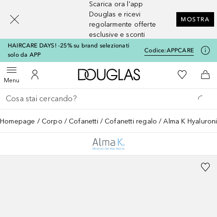
Scarica ora l'app
[navigation.slideout.screenreader]
Douglas e ricevi
MOSTRA
regolarmente offerte
esclusive e sconti
HAIRCARE DAYS! -25% su brand selezionati
Codice:
APPCARE
solo da APP
A Douglas Home
Alla Mia Li
Apri menu
Al Mio Account
Al 
Menu
Torna indietro
Esegui ricerca
Homepage
Corpo
Cofanetti
Cofanetti regalo
Alma K Hyaluroni