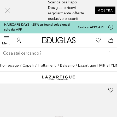
Scarica ora l'app
[navigation.slideout.screenreader]
Douglas e ricevi
MOSTRA
regolarmente offerte
esclusive e sconti
HAIRCARE DAYS! -25% su brand selezionati
Codice:
APPCARE
solo da APP
A Douglas Home
Alla Mia Li
Apri menu
Al Mio Account
Al 
Menu
Torna indietro
Esegui ricerca
Homepage
Capelli
Trattamenti
Balsamo
Lazartigue HAIR STYLIN