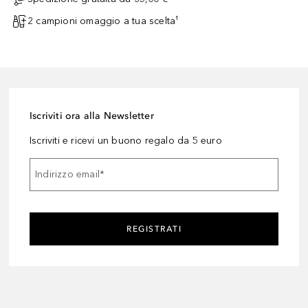
 districante veloce e facile al semplice passaggio della spazzola.LA 
2 campioni omaggio a tua scelta¹
Iscriviti ora alla Newsletter
Iscriviti e ricevi un buono regalo da 5 euro
Indirizzo email
*
REGISTRATI