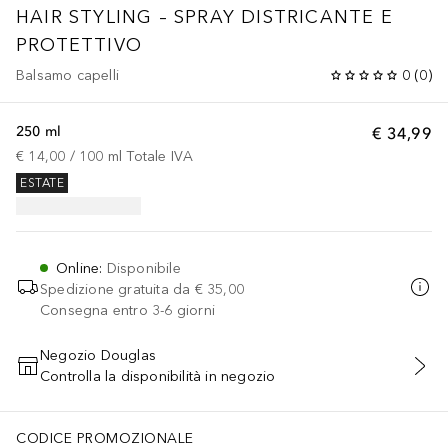
HAIR STYLING – SPRAY DISTRICANTE E
PROTETTIVO
Balsamo capelli
0
(
0
)
250 ml
€ 34,99
€ 14,00
 / 
100
ml
Totale IVA
ESTATE
Online
:
Disponibile
Spedizione gratuita da
€ 35,00
Consegna entro 3-6 giorni
Negozio Douglas
Controlla la disponibilità in negozio
AGGIUNGI AL CARRELLO
CODICE PROMOZIONALE