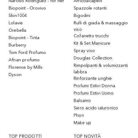
Narciso Rodriguez - for her
Arricciacapelli
Biopoint - Orovivo
Spazzole rotanti
Skin1004
Bigodini
Lolavie
Rulli di giada & massaggio
viso
Orebella
Cofanetto trucchi
Biopoint - Tinta
Kit & Set Manicure
Burberry
Spray viso
Tom Ford Profumo
Douglas Collection
Afnan profumo
Rimpolpanti & volumizzanti
Florence by Mills
labbra
Dyson
Rinforzante unghie
Profumi Estivi Donna
Profumi Estivi Uomo
Balsamo
Siero acido ialuronico
Phon
Make up
TOP PRODOTTI
TOP NOVITÀ