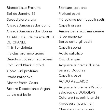
Bianco Latte Profumo
Skincare coreana
Sol de Janeiro 62
Profumi estivi
Sweed siero ciglia
Più volume per i capelli sottili
Gisada Ambassador uomo
Capelli grassi
Gisada Ambassador donna
Amore per i ricci: mantenere
la permanente
CHANEL Eau de toilette BLEU
Borse sotto gli occhi
DE CHANEL
Tirtir fondotinta
Capelli spenti
Invictus profumo uomo
Acido salicilico
Beauty of Joseon sunscreen
Olio di argan
Tom Ford Black Orchid
Acquista la crema di aloe
vera su Douglas
Good Girl profumo
Capelli crespi
Prada Paradoxe
ACIDO AZELAICO
Master Patch Cosrx
Acquista le creme all’acido
Breeze Deodorante Argan
salicilico da DOUGLAS
La vie est belle
Colorare i capelli bianchi
Rimuovere i punti neri
Cheratina per i capelli