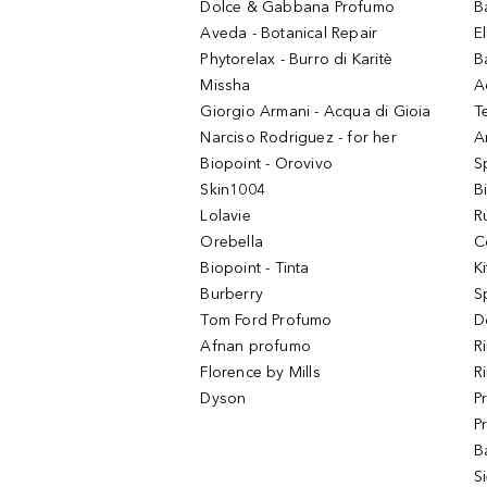
Dolce & Gabbana Profumo
B
Aveda - Botanical Repair
El
Phytorelax - Burro di Karitè
B
Missha
A
Giorgio Armani - Acqua di Gioia
T
Narciso Rodriguez - for her
Ar
Biopoint - Orovivo
S
Skin1004
B
Lolavie
R
Orebella
C
Biopoint - Tinta
K
Burberry
S
Tom Ford Profumo
D
Afnan profumo
R
Florence by Mills
R
Dyson
P
P
B
S