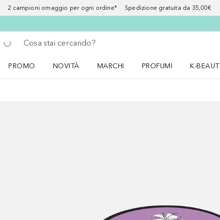
2 campioni omaggio per ogni ordine* Spedizione gratuita da 35,00€
Torna indietro
Esegui ricerca
PROMO
NOVITÀ
MARCHI
PROFUMI
K-BEAUT
Apri il menu PROMO
Apri il menu NOVITÀ
Apri il menu MARCHI
Apri il menu Profumi
Apri il 