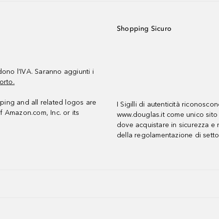
Shopping Sicuro
udono l’IVA. Saranno aggiunti i
orto.
ing and all related logos are
I Sigilli di autenticità riconosco
f Amazon.com, Inc. or its
www.douglas.it come unico sito 
dove acquistare in sicurezza e n
della regolamentazione di setto