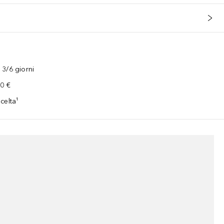
3/6 giorni
00 €
celta¹