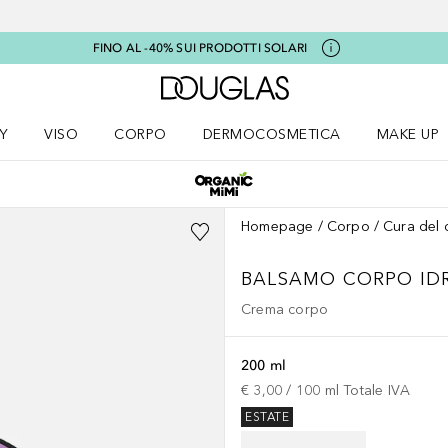
FINO AL -40% SUI PRODOTTI SOLARI
A Douglas Home
Y
VISO
CORPO
DERMOCOSMETICA
MAKE UP
menu K-BEAUTY
Apri il menu Viso
Apri il menu Corpo
Apri il menu DERMOCOSMETICA
Apri il me
Homepage
Corpo
Cura del 
BALSAMO CORPO ID
Crema corpo
200 ml
€ 3,00
 / 
100
ml
Totale IVA
ESTATE