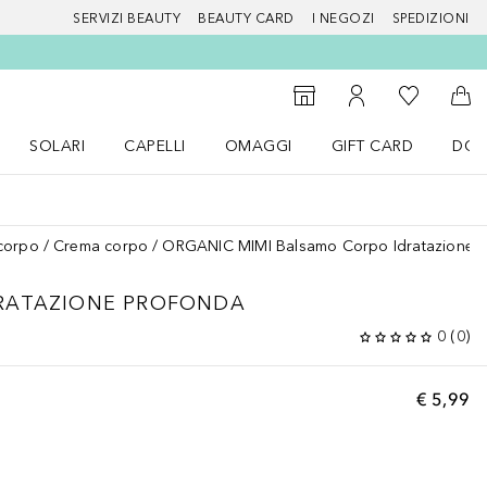
SERVIZI BEAUTY
BEAUTY CARD
I NEGOZI
SPEDIZIONI
Alla Mia Li
Storefinder
Al Mio Account
Al 
SOLARI
CAPELLI
OMAGGI
GIFT CARD
DOU
nu Make up
Apri il menu SOLARI
Apri il menu Capelli
Apri il menu OMAGGI
corpo
Crema corpo
ORGANIC MIMI Balsamo Corpo Idratazione 
RATAZIONE PROFONDA
0
(
0
)
€ 5,99