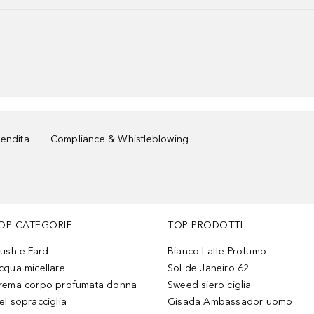
vendita
Compliance & Whistleblowing
OP CATEGORIE
TOP PRODOTTI
lush e Fard
Bianco Latte Profumo
cqua micellare
Sol de Janeiro 62
rema corpo profumata donna
Sweed siero ciglia
el sopracciglia
Gisada Ambassador uomo