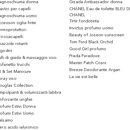
agnoschiuma donna
Gisada Ambassador donna
astici per capelli
CHANEL Eau de toilette BLEU D
CHANEL
agnoschiuma uomo
Tirtir fondotinta
ccessori ciglia finte
Invictus profumo uomo
ermoprotettori
Beauty of Joseon sunscreen
ricciacapelli
Tom Ford Black Orchid
pazzole rotanti
Good Girl profumo
igodini
Prada Paradoxe
ulli di giada & massaggio viso
Master Patch Cosrx
ofanetto trucchi
Breeze Deodorante Argan
it & Set Manicure
La vie est belle
pray viso
ouglas Collection
impolpanti & volumizzanti labbra
inforzante unghie
rofumi Estivi Donna
rofumi Estivi Uomo
alsamo
iero acido ialuronico