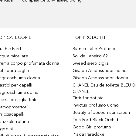
vendita
Compliance & Whistleblowing
OP CATEGORIE
TOP PRODOTTI
lush e Fard
Bianco Latte Profumo
cqua micellare
Sol de Janeiro 62
rema corpo profumata donna
Sweed siero ciglia
el sopracciglia
Gisada Ambassador uomo
agnoschiuma donna
Gisada Ambassador donna
astici per capelli
CHANEL Eau de toilette BLEU D
CHANEL
agnoschiuma uomo
Tirtir fondotinta
ccessori ciglia finte
Invictus profumo uomo
ermoprotettori
Beauty of Joseon sunscreen
ricciacapelli
Tom Ford Black Orchid
pazzole rotanti
Good Girl profumo
igodini
Prada Paradoxe