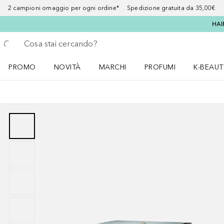
2 campioni omaggio per ogni ordine* Spedizione gratuita da 35,00€
HAI
Torna indietro
Esegui ricerca
PROMO
NOVITÀ
MARCHI
PROFUMI
K-BEAUT
Apri il menu PROMO
Apri il menu NOVITÀ
Apri il menu MARCHI
Apri il menu Profumi
Apri il 