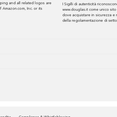
ing and all related logos are
I Sigilli di autenticità riconosco
f Amazon.com, Inc. or its
www.douglas.it come unico sito 
dove acquistare in sicurezza e n
della regolamentazione di setto