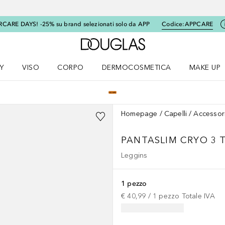
RCARE DAYS! -25% su brand selezionati solo da APP
Codice:
APPCARE
A Douglas Home
Y
VISO
CORPO
DERMOCOSMETICA
MAKE UP
menu K-BEAUTY
Apri il menu Viso
Apri il menu Corpo
Apri il menu DERMOCOSMETICA
Apri il me
Homepage
Capelli
Accessor
PANTASLIM CRYO 3 
Leggins
1 pezzo
€ 40,99
 / 
1
pezzo
Totale IVA