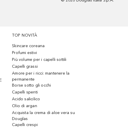
©
2026
Douglas Italia S.p.A.
TOP NOVITÀ
Skincare coreana
Profumi estivi
Più volume per i capelli sottili
Capelli grassi
Amore per i ricci: mantenere la
permanente
E
Borse sotto gli occhi
Capelli spenti
Acido salicilico
Olio di argan
Acquista la crema di aloe vera su
Douglas
Capelli crespi