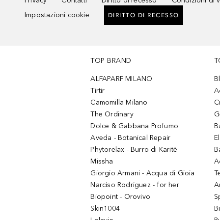
Privacy
Contatti
Diritto di recesso
Condizioni di 
Impostazioni cookie
DIRITTO DI RECESSO
TOP BRAND
T
ALFAPARF MILANO
B
Tirtir
A
Camomilla Milano
C
The Ordinary
G
Dolce & Gabbana Profumo
B
Aveda - Botanical Repair
El
Phytorelax - Burro di Karitè
B
Missha
A
Giorgio Armani - Acqua di Gioia
T
Narciso Rodriguez - for her
Ar
Biopoint - Orovivo
S
Skin1004
B