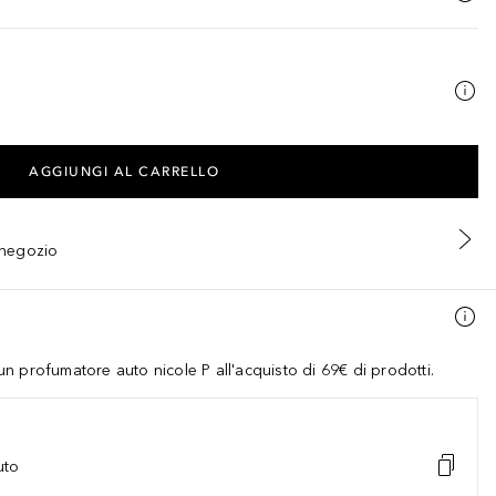
AGGIUNGI AL CARRELLO
n negozio
 profumatore auto nicole P all'acquisto di 69€ di prodotti.
uto