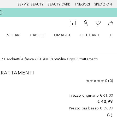
SERVIZI BEAUTY
BEAUTY CARD
I NEGOZI
SPEDIZIONI
Alla Mia Li
Storefinder
Al Mio Account
Al 
SOLARI
CAPELLI
OMAGGI
GIFT CARD
DOU
nu Make up
Apri il menu SOLARI
Apri il menu Capelli
Apri il menu OMAGGI
i
Cerchietti e fasce
GUAM PantaSlim Cryo 3 trattamenti
TRATTAMENTI
0
(
0
)
Prezzo originario
€ 61,00
€ 40,99
Prezzo più basso
€ 39,99