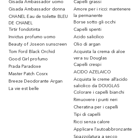
Gisada Ambassador uomo
Capelli grassi
Gisada Ambassador donna
Amore per i ricci: mantenere
la permanente
CHANEL Eau de toilette BLEU
Borse sotto gli occhi
DE CHANEL
Tirtir fondotinta
Capelli spenti
Invictus profumo uomo
Acido salicilico
Beauty of Joseon sunscreen
Olio di argan
Tom Ford Black Orchid
Acquista la crema di aloe
vera su Douglas
Good Girl profumo
Capelli crespi
Prada Paradoxe
ACIDO AZELAICO
Master Patch Cosrx
Acquista le creme all’acido
Breeze Deodorante Argan
salicilico da DOUGLAS
La vie est belle
Colorare i capelli bianchi
Rimuovere i punti neri
Cheratina per i capelli
Tipi di capelli
Ricci senza calore
Applicare l'autoabbronzante
Spazzolatura a secco