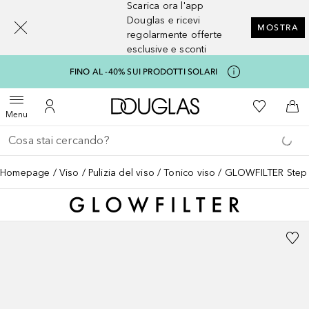
Scarica ora l'app
[navigation.slideout.screenreader]
Douglas e ricevi
MOSTRA
regolarmente offerte
esclusive e sconti
FINO AL -40% SUI PRODOTTI SOLARI
A Douglas Home
Alla Mia Li
Apri menu
Al Mio Account
Al 
Menu
Torna indietro
Esegui ricerca
Homepage
Viso
Pulizia del viso
Tonico viso
GLOWFILTER Step T