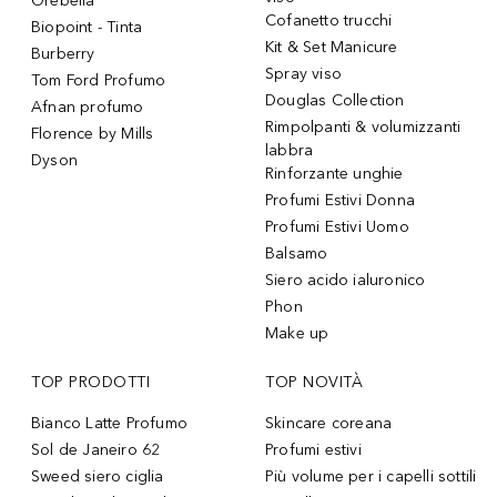
Orebella
Cofanetto trucchi
Biopoint - Tinta
Kit & Set Manicure
Burberry
Spray viso
Tom Ford Profumo
Douglas Collection
Afnan profumo
Rimpolpanti & volumizzanti
Florence by Mills
labbra
Dyson
Rinforzante unghie
Profumi Estivi Donna
Profumi Estivi Uomo
Balsamo
Siero acido ialuronico
Phon
Make up
TOP PRODOTTI
TOP NOVITÀ
Bianco Latte Profumo
Skincare coreana
Sol de Janeiro 62
Profumi estivi
Sweed siero ciglia
Più volume per i capelli sottili