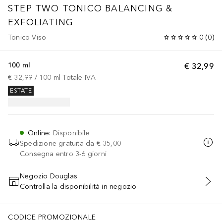
STEP TWO TONICO BALANCING &
EXFOLIATING
Tonico Viso
0
(
0
)
100 ml
€ 32,99
€ 32,99
 / 
100
ml
Totale IVA
ESTATE
Online
:
Disponibile
Spedizione gratuita da
€ 35,00
Consegna entro 3-6 giorni
Negozio Douglas
Controlla la disponibilità in negozio
AGGIUNGI AL CARRELLO
CODICE PROMOZIONALE