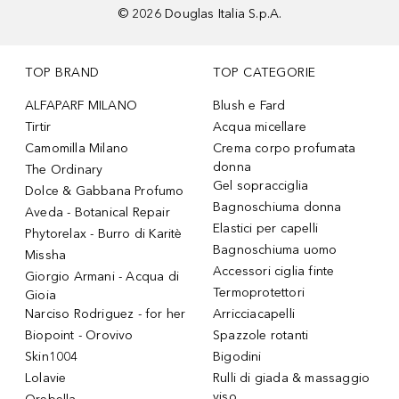
©
2026
Douglas Italia S.p.A.
TOP BRAND
TOP CATEGORIE
ALFAPARF MILANO
Blush e Fard
Tirtir
Acqua micellare
Camomilla Milano
Crema corpo profumata
donna
The Ordinary
Gel sopracciglia
Dolce & Gabbana Profumo
Bagnoschiuma donna
Aveda - Botanical Repair
Elastici per capelli
Phytorelax - Burro di Karitè
Bagnoschiuma uomo
Missha
Accessori ciglia finte
Giorgio Armani - Acqua di
Termoprotettori
Gioia
Narciso Rodriguez - for her
Arricciacapelli
Biopoint - Orovivo
Spazzole rotanti
Skin1004
Bigodini
Lolavie
Rulli di giada & massaggio
viso