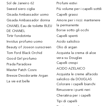
Sol de Janeiro 62
Profumi estivi
Sweed siero ciglia
Più volume per i capelli sottili
Gisada Ambassador uomo
Capelli grassi
Gisada Ambassador donna
Amore per i ricci: mantenere
la permanente
CHANEL Eau de toilette BLEU
Borse sotto gli occhi
DE CHANEL
Tirtir fondotinta
Capelli spenti
Invictus profumo uomo
Acido salicilico
Beauty of Joseon sunscreen
Olio di argan
Tom Ford Black Orchid
Acquista la crema di aloe
vera su Douglas
Good Girl profumo
Capelli crespi
Prada Paradoxe
ACIDO AZELAICO
Master Patch Cosrx
Acquista le creme all’acido
Breeze Deodorante Argan
salicilico da DOUGLAS
La vie est belle
Colorare i capelli bianchi
Rimuovere i punti neri
Cheratina per i capelli
Tipi di capelli