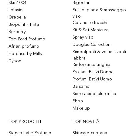
Skin1004
Bigodini
Lolavie
Rulli di giada & massaggio
viso
Orebella
Cofanetto trucchi
Biopoint - Tinta
Kit & Set Manicure
Burberry
Spray viso
Tom Ford Profumo
Douglas Collection
Afnan profumo
Rimpolpanti & volumizzanti
Florence by Mills
labbra
Dyson
Rinforzante unghie
Profumi Estivi Donna
Profumi Estivi Uomo
Balsamo
Siero acido ialuronico
Phon
Make up
TOP PRODOTTI
TOP NOVITÀ
Bianco Latte Profumo
Skincare coreana