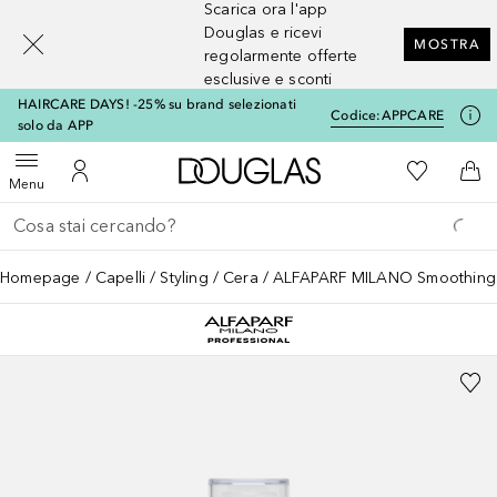
Scarica ora l'app
[navigation.slideout.screenreader]
Douglas e ricevi
MOSTRA
regolarmente offerte
esclusive e sconti
HAIRCARE DAYS! -25% su brand selezionati
Codice:
APPCARE
solo da APP
A Douglas Home
Alla Mia Li
Apri menu
Al Mio Account
Al 
Menu
Torna indietro
Esegui ricerca
Homepage
Capelli
Styling
Cera
ALFAPARF MILANO Smoothing