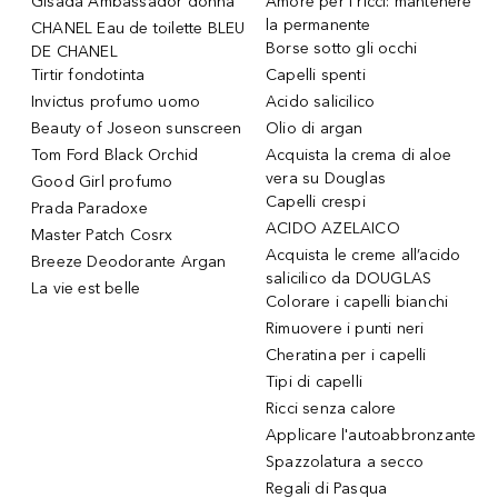
Gisada Ambassador donna
Amore per i ricci: mantenere
la permanente
CHANEL Eau de toilette BLEU
Borse sotto gli occhi
DE CHANEL
Tirtir fondotinta
Capelli spenti
Invictus profumo uomo
Acido salicilico
Beauty of Joseon sunscreen
Olio di argan
Tom Ford Black Orchid
Acquista la crema di aloe
vera su Douglas
Good Girl profumo
Capelli crespi
Prada Paradoxe
ACIDO AZELAICO
Master Patch Cosrx
Acquista le creme all’acido
Breeze Deodorante Argan
salicilico da DOUGLAS
La vie est belle
Colorare i capelli bianchi
Rimuovere i punti neri
Cheratina per i capelli
Tipi di capelli
Ricci senza calore
Applicare l'autoabbronzante
Spazzolatura a secco
Regali di Pasqua