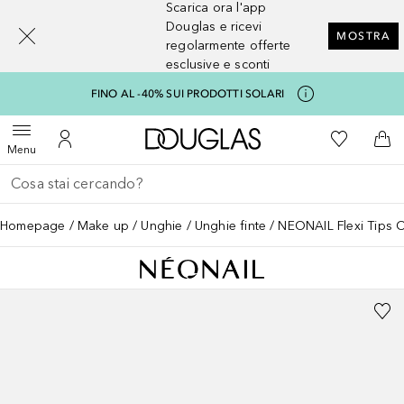
Scarica ora l'app
[navigation.slideout.screenreader]
Douglas e ricevi
MOSTRA
regolarmente offerte
esclusive e sconti
FINO AL -40% SUI PRODOTTI SOLARI
A Douglas Home
Alla Mia Li
Apri menu
Al Mio Account
Al 
Menu
Torna indietro
Esegui ricerca
Homepage
Make up
Unghie
Unghie finte
NEONAIL Flexi Tips 