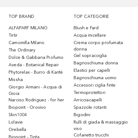
TOP BRAND
TOP CATEGORIE
ALFAPARF MILANO
Blush e Fard
Tirtir
Acqua micellare
Camomilla Milano
Crema corpo profumata
donna
The Ordinary
Gel sopracciglia
Dolce & Gabbana Profumo
Bagnoschiuma donna
Aveda - Botanical Repair
Elastici per capelli
Phytorelax - Burro di Karitè
Bagnoschiuma uomo
Missha
Accessori ciglia finte
Giorgio Armani - Acqua di
Termoprotettori
Gioia
Narciso Rodriguez - for her
Arricciacapelli
Biopoint - Orovivo
Spazzole rotanti
Skin1004
Bigodini
Lolavie
Rulli di giada & massaggio
viso
Orebella
Cofanetto trucchi
Biopoint - Tinta