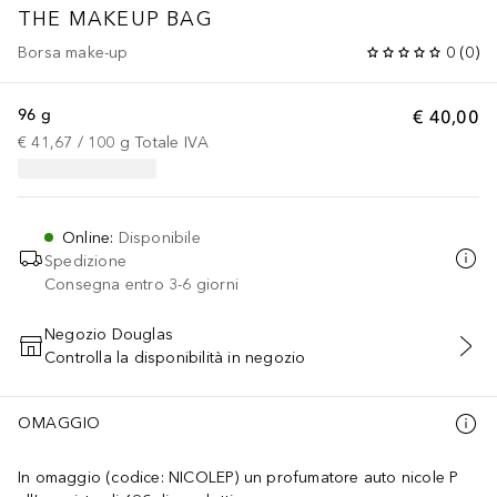
THE MAKEUP BAG
Borsa make-up
0
(
0
)
96 g
€ 40,00
€ 41,67
 / 
100
g
Totale IVA
Online
:
Disponibile
Spedizione
Consegna entro 3-6 giorni
Negozio Douglas
Controlla la disponibilità in negozio
AGGIUNGI AL CARRELLO
OMAGGIO
In omaggio (codice: NICOLEP) un profumatore auto nicole P