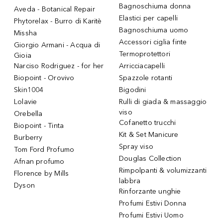
Bagnoschiuma donna
Aveda - Botanical Repair
Elastici per capelli
Phytorelax - Burro di Karitè
Bagnoschiuma uomo
Missha
Accessori ciglia finte
Giorgio Armani - Acqua di
Termoprotettori
Gioia
Narciso Rodriguez - for her
Arricciacapelli
Biopoint - Orovivo
Spazzole rotanti
Skin1004
Bigodini
Lolavie
Rulli di giada & massaggio
viso
Orebella
Cofanetto trucchi
Biopoint - Tinta
Kit & Set Manicure
Burberry
Spray viso
Tom Ford Profumo
Douglas Collection
Afnan profumo
Rimpolpanti & volumizzanti
Florence by Mills
labbra
Dyson
Rinforzante unghie
Profumi Estivi Donna
Profumi Estivi Uomo