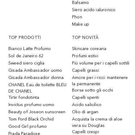
Balsamo
Siero acido ialuronico
Phon
Make up
TOP PRODOTTI
TOP NOVITÀ
Bianco Latte Profumo
Skincare coreana
Sol de Janeiro 62
Profumi estivi
Sweed siero ciglia
Più volume per i capelli sottili
Gisada Ambassador uomo
Capelli grassi
Gisada Ambassador donna
Amore per i ricci: mantenere
la permanente
CHANEL Eau de toilette BLEU
Borse sotto gli occhi
DE CHANEL
Tirtir fondotinta
Capelli spenti
Invictus profumo uomo
Acido salicilico
Beauty of Joseon sunscreen
Olio di argan
Tom Ford Black Orchid
Acquista la crema di aloe
vera su Douglas
Good Girl profumo
Capelli crespi
Prada Paradoxe