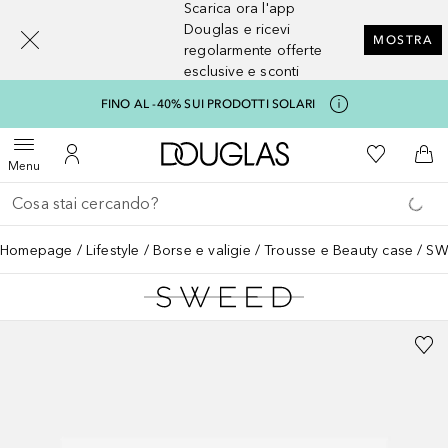
Scarica ora l'app
[navigation.slideout.screenreader]
Douglas e ricevi
MOSTRA
regolarmente offerte
esclusive e sconti
FINO AL -40% SUI PRODOTTI SOLARI
A Douglas Home
Alla Mia Li
Apri menu
Al Mio Account
Al 
Menu
Torna indietro
Esegui ricerca
Homepage
Lifestyle
Borse e valigie
Trousse e Beauty case
SW