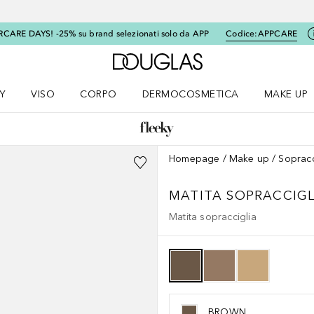
RCARE DAYS! -25% su brand selezionati solo da APP
Codice:
APPCARE
A Douglas Home
Y
VISO
CORPO
DERMOCOSMETICA
MAKE UP
menu K-BEAUTY
Apri il menu Viso
Apri il menu Corpo
Apri il menu DERMOCOSMETICA
Apri il me
Homepage
Make up
Sopracc
MATITA SOPRACCIGL
Matita sopracciglia
BROWN