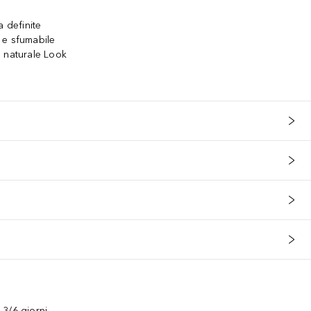
a definite
 e sfumabile
o naturale Look
3/6 giorni