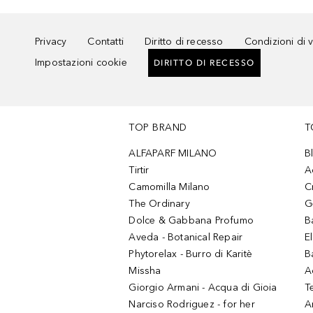
Privacy
Contatti
Diritto di recesso
Condizioni di 
Impostazioni cookie
DIRITTO DI RECESSO
TOP BRAND
T
ALFAPARF MILANO
B
Tirtir
A
Camomilla Milano
C
The Ordinary
G
Dolce & Gabbana Profumo
B
Aveda - Botanical Repair
El
Phytorelax - Burro di Karitè
B
Missha
A
Giorgio Armani - Acqua di Gioia
T
Narciso Rodriguez - for her
Ar