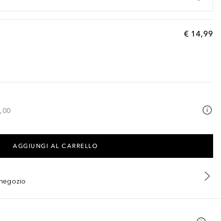
€ 14,99
,00
AGGIUNGI AL CARRELLO
n negozio