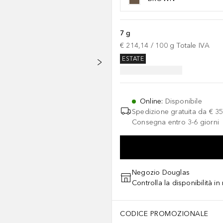
7 g
€ 214,14
 / 
100
g
Totale IVA
ESTATE
Online
:
Disponibile
Spedizione gratuita da
€ 35
Consegna entro 3-6 giorni
Negozio Douglas
Controlla la disponibilità i
CODICE PROMOZIONALE