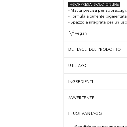
SORPRESA
SOLO ONLINE
Matita precisa per sopraccigli
Formula altamente pigmentata
Spazzola integrata per un us
vegan
DETTAGLI DEL PRODOTTO
UTILIZZO
INGREDIENTI
AVVERTENZE
I TUOI VANTAGGI
Spedizione consegna entro 