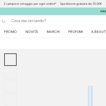
2 campioni omaggio per ogni ordine* Spedizione gratuita da 35,00€
HAI
Torna indietro
Esegui ricerca
PROMO
NOVITÀ
MARCHI
PROFUMI
K-BEAUT
Apri il menu PROMO
Apri il menu NOVITÀ
Apri il menu MARCHI
Apri il menu Profumi
Apri il 