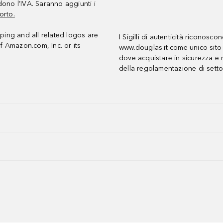
udono l’IVA. Saranno aggiunti i
orto.
ing and all related logos are
I Sigilli di autenticità riconosco
f Amazon.com, Inc. or its
www.douglas.it come unico sito 
dove acquistare in sicurezza e n
della regolamentazione di setto