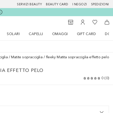
SERVIZI BEAUTY
BEAUTY CARD
I NEGOZI
SPEDIZIONI
Alla Mia Li
Storefinder
Al Mio Account
Al 
SOLARI
CAPELLI
OMAGGI
GIFT CARD
DOU
nu Make up
Apri il menu SOLARI
Apri il menu Capelli
Apri il menu OMAGGI
iglia
Matite sopracciglia
fleeky Matita sopracciglia effetto pelo
IA EFFETTO PELO
0
(
0
)