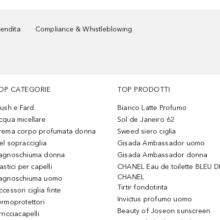
vendita
Compliance & Whistleblowing
OP CATEGORIE
TOP PRODOTTI
lush e Fard
Bianco Latte Profumo
cqua micellare
Sol de Janeiro 62
rema corpo profumata donna
Sweed siero ciglia
el sopracciglia
Gisada Ambassador uomo
agnoschiuma donna
Gisada Ambassador donna
astici per capelli
CHANEL Eau de toilette BLEU D
CHANEL
agnoschiuma uomo
Tirtir fondotinta
ccessori ciglia finte
Invictus profumo uomo
ermoprotettori
Beauty of Joseon sunscreen
ricciacapelli