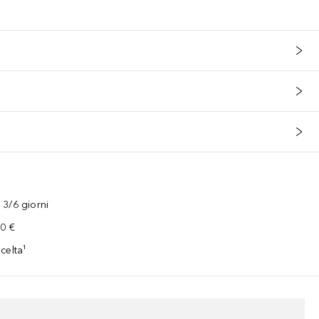
3/6 giorni
00 €
celta¹