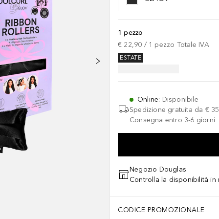
1 pezzo
€ 22,90
 / 
1
pezzo
Totale IVA
ESTATE
Online
:
Disponibile
Spedizione gratuita da
€ 35
Consegna entro 3-6 giorni
Negozio Douglas
Controlla la disponibilità i
CODICE PROMOZIONALE