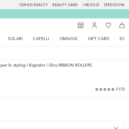
SERVIZI BEAUTY
BEAUTY CARD
I NEGOZI
SPEDIZIONI
Alla Mia Li
Storefinder
Al Mio Account
Al 
SOLARI
CAPELLI
OMAGGI
GIFT CARD
DOU
nu Make up
Apri il menu SOLARI
Apri il menu Capelli
Apri il menu OMAGGI
 per lo styling
Bigodini
Glov RIBBON ROLLERS
0
(
0
)