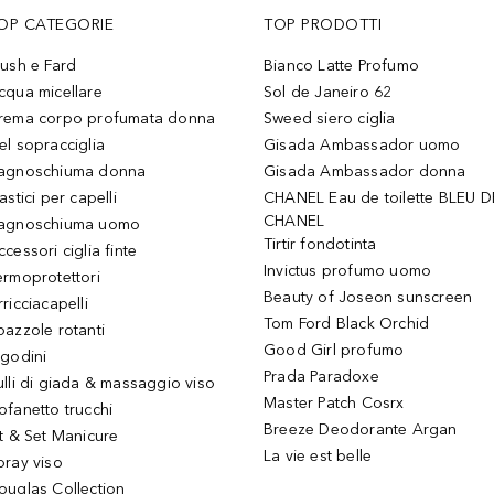
OP CATEGORIE
TOP PRODOTTI
lush e Fard
Bianco Latte Profumo
cqua micellare
Sol de Janeiro 62
rema corpo profumata donna
Sweed siero ciglia
el sopracciglia
Gisada Ambassador uomo
agnoschiuma donna
Gisada Ambassador donna
astici per capelli
CHANEL Eau de toilette BLEU D
CHANEL
agnoschiuma uomo
Tirtir fondotinta
ccessori ciglia finte
Invictus profumo uomo
ermoprotettori
Beauty of Joseon sunscreen
ricciacapelli
Tom Ford Black Orchid
pazzole rotanti
Good Girl profumo
igodini
Prada Paradoxe
ulli di giada & massaggio viso
Master Patch Cosrx
ofanetto trucchi
Breeze Deodorante Argan
it & Set Manicure
La vie est belle
pray viso
ouglas Collection