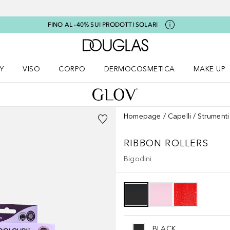
FINO AL -40% SUI PRODOTTI SOLARI
A Douglas Home
Y
VISO
CORPO
DERMOCOSMETICA
MAKE UP
menu K-BEAUTY
Apri il menu Viso
Apri il menu Corpo
Apri il menu DERMOCOSMETICA
Apri il me
Homepage
Capelli
Strumenti
RIBBON ROLLERS
Bigodini
BLACK