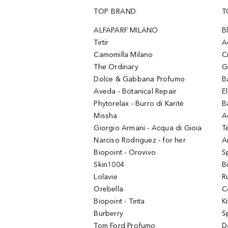
TOP BRAND
T
ALFAPARF MILANO
B
Tirtir
A
Camomilla Milano
C
The Ordinary
G
Dolce & Gabbana Profumo
B
Aveda - Botanical Repair
El
Phytorelax - Burro di Karitè
B
Missha
A
Giorgio Armani - Acqua di Gioia
T
Narciso Rodriguez - for her
Ar
Biopoint - Orovivo
S
Skin1004
B
Lolavie
R
Orebella
C
Biopoint - Tinta
K
Burberry
S
Tom Ford Profumo
D