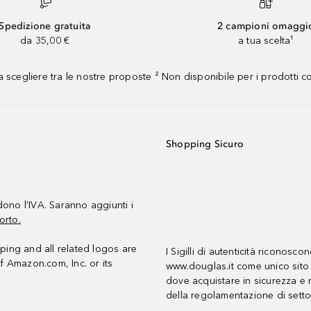
Spedizione gratuita
2 campioni omaggi
da 35,00 €
a tua scelta¹
 scegliere tra le nostre proposte ² Non disponibile per i prodotti 
Shopping Sicuro
udono l’IVA. Saranno aggiunti i
orto.
ing and all related logos are
I Sigilli di autenticità riconosco
f Amazon.com, Inc. or its
www.douglas.it come unico sito 
dove acquistare in sicurezza e n
della regolamentazione di setto