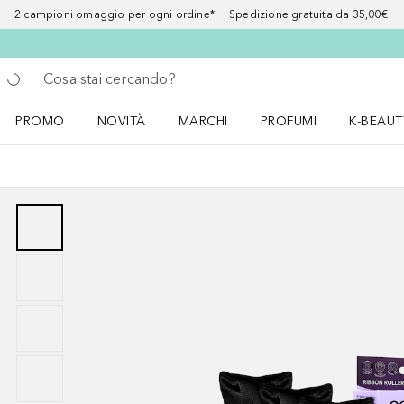
2 campioni omaggio per ogni ordine* Spedizione gratuita da 35,00€
Torna indietro
Esegui ricerca
PROMO
NOVITÀ
MARCHI
PROFUMI
K-BEAUT
Apri il menu PROMO
Apri il menu NOVITÀ
Apri il menu MARCHI
Apri il menu Profumi
Apri il 