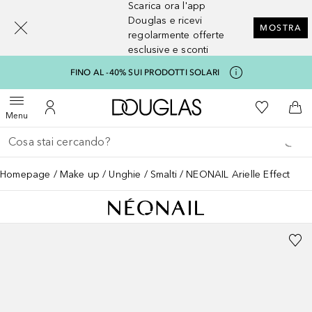
Scarica ora l'app
[navigation.slideout.screenreader]
Douglas e ricevi
MOSTRA
regolarmente offerte
esclusive e sconti
FINO AL -40% SUI PRODOTTI SOLARI
A Douglas Home
Alla Mia Li
Apri menu
Al Mio Account
Al 
Menu
Torna indietro
Esegui ricerca
Homepage
Make up
Unghie
Smalti
NEONAIL Arielle Effect