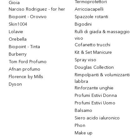
Termoprotettori
Gioia
Narciso Rodriguez - for her
Arricciacapelli
Biopoint - Orovivo
Spazzole rotanti
Skin1004
Bigodini
Lolavie
Rulli di giada & massaggio
viso
Orebella
Cofanetto trucchi
Biopoint - Tinta
Kit & Set Manicure
Burberry
Spray viso
Tom Ford Profumo
Douglas Collection
Afnan profumo
Rimpolpanti & volumizzanti
Florence by Mills
labbra
Dyson
Rinforzante unghie
Profumi Estivi Donna
Profumi Estivi Uomo
Balsamo
Siero acido ialuronico
Phon
Make up