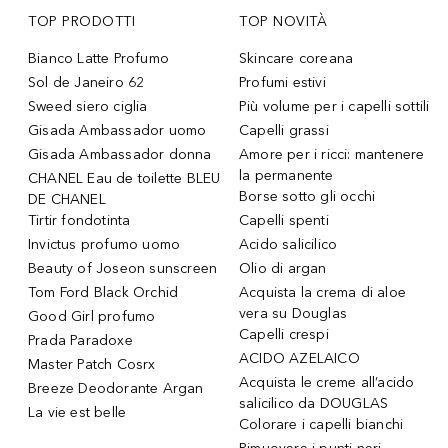
TOP PRODOTTI
TOP NOVITÀ
Bianco Latte Profumo
Skincare coreana
Sol de Janeiro 62
Profumi estivi
Sweed siero ciglia
Più volume per i capelli sottili
Gisada Ambassador uomo
Capelli grassi
Gisada Ambassador donna
Amore per i ricci: mantenere
la permanente
CHANEL Eau de toilette BLEU
Borse sotto gli occhi
DE CHANEL
Tirtir fondotinta
Capelli spenti
Invictus profumo uomo
Acido salicilico
Beauty of Joseon sunscreen
Olio di argan
Tom Ford Black Orchid
Acquista la crema di aloe
vera su Douglas
Good Girl profumo
Capelli crespi
Prada Paradoxe
ACIDO AZELAICO
Master Patch Cosrx
Acquista le creme all’acido
Breeze Deodorante Argan
salicilico da DOUGLAS
La vie est belle
Colorare i capelli bianchi