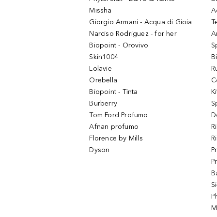
Missha
A
Giorgio Armani - Acqua di Gioia
T
Narciso Rodriguez - for her
Ar
Biopoint - Orovivo
S
Skin1004
B
Lolavie
R
Orebella
C
Biopoint - Tinta
K
Burberry
S
Tom Ford Profumo
D
Afnan profumo
R
Florence by Mills
R
Dyson
P
P
B
S
P
M