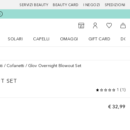
SERVIZI BEAUTY
BEAUTY CARD
I NEGOZI
SPEDIZIONI
Alla Mia Li
Storefinder
Al Mio Account
Al 
SOLARI
CAPELLI
OMAGGI
GIFT CARD
DOU
nu Make up
Apri il menu SOLARI
Apri il menu Capelli
Apri il menu OMAGGI
ti
Cofanetti
Glov Overnight Blowout Set
T SET
1
(
1
)
€ 32,99