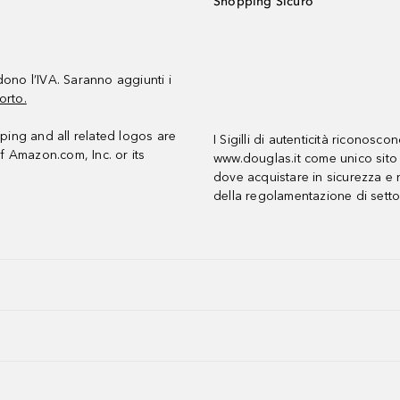
Shopping Sicuro
udono l’IVA. Saranno aggiunti i
orto.
ing and all related logos are
I Sigilli di autenticità riconosco
f Amazon.com, Inc. or its
www.douglas.it come unico sito 
dove acquistare in sicurezza e n
della regolamentazione di setto