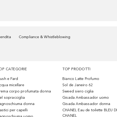
vendita
Compliance & Whistleblowing
OP CATEGORIE
TOP PRODOTTI
lush e Fard
Bianco Latte Profumo
cqua micellare
Sol de Janeiro 62
rema corpo profumata donna
Sweed siero ciglia
el sopracciglia
Gisada Ambassador uomo
agnoschiuma donna
Gisada Ambassador donna
astici per capelli
CHANEL Eau de toilette BLEU D
CHANEL
agnoschiuma uomo