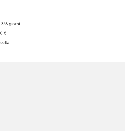
3/6 giorni
00 €
celta¹