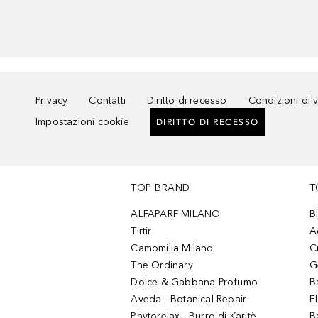
Privacy
Contatti
Diritto di recesso
Condizioni di 
Impostazioni cookie
DIRITTO DI RECESSO
TOP BRAND
T
ALFAPARF MILANO
B
Tirtir
A
Camomilla Milano
C
The Ordinary
G
Dolce & Gabbana Profumo
B
Aveda - Botanical Repair
El
Phytorelax - Burro di Karitè
B