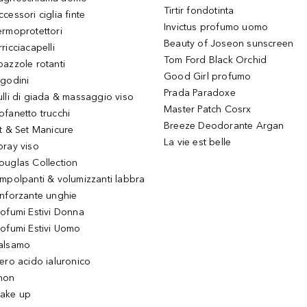
Tirtir fondotinta
ccessori ciglia finte
Invictus profumo uomo
ermoprotettori
Beauty of Joseon sunscreen
ricciacapelli
Tom Ford Black Orchid
pazzole rotanti
Good Girl profumo
igodini
Prada Paradoxe
ulli di giada & massaggio viso
Master Patch Cosrx
ofanetto trucchi
Breeze Deodorante Argan
it & Set Manicure
La vie est belle
pray viso
ouglas Collection
impolpanti & volumizzanti labbra
inforzante unghie
rofumi Estivi Donna
rofumi Estivi Uomo
alsamo
iero acido ialuronico
hon
ake up