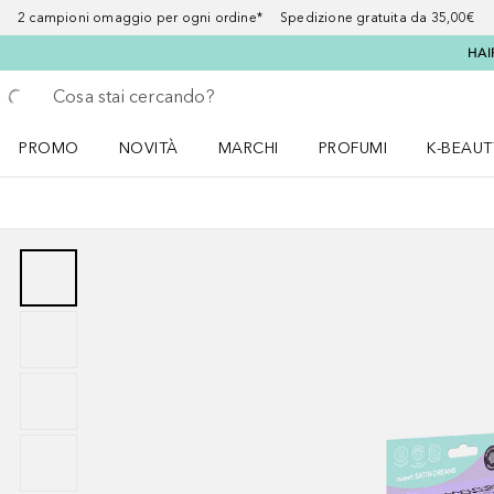
2 campioni omaggio per ogni ordine* Spedizione gratuita da 35,00€
HAI
Torna indietro
Esegui ricerca
PROMO
NOVITÀ
MARCHI
PROFUMI
K-BEAUT
Apri il menu PROMO
Apri il menu NOVITÀ
Apri il menu MARCHI
Apri il menu Profumi
Apri il 