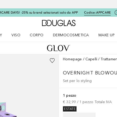
RCARE DAYS! -25% su brand selezionati solo da APP
Codice:
APPCARE
A Douglas Home
Y
VISO
CORPO
DERMOCOSMETICA
MAKE UP
menu K-BEAUTY
Apri il menu Viso
Apri il menu Corpo
Apri il menu DERMOCOSMETICA
Apri il me
Homepage
Capelli
Trattamen
OVERNIGHT BLOWOU
Set per lo styling
1 pezzo
€ 32,99
 / 
1
pezzo
Totale IVA
ESTATE