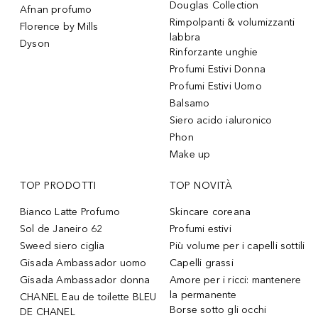
Douglas Collection
Afnan profumo
Rimpolpanti & volumizzanti
Florence by Mills
labbra
Dyson
Rinforzante unghie
Profumi Estivi Donna
Profumi Estivi Uomo
Balsamo
Siero acido ialuronico
Phon
Make up
TOP PRODOTTI
TOP NOVITÀ
Bianco Latte Profumo
Skincare coreana
Sol de Janeiro 62
Profumi estivi
Sweed siero ciglia
Più volume per i capelli sottili
Gisada Ambassador uomo
Capelli grassi
Gisada Ambassador donna
Amore per i ricci: mantenere
la permanente
CHANEL Eau de toilette BLEU
Borse sotto gli occhi
DE CHANEL