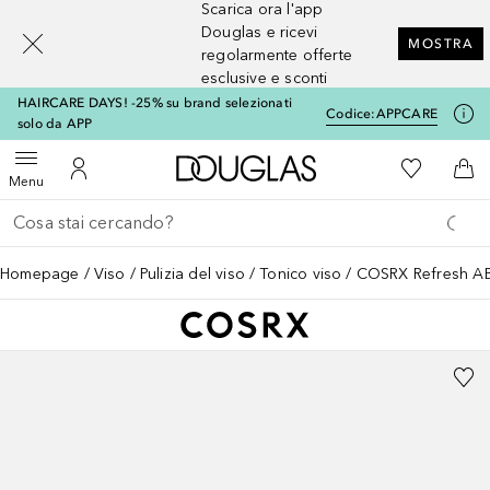
Scarica ora l'app
[navigation.slideout.screenreader]
Douglas e ricevi
MOSTRA
regolarmente offerte
esclusive e sconti
HAIRCARE DAYS! -25% su brand selezionati
Codice:
APPCARE
solo da APP
A Douglas Home
Alla Mia Li
Apri menu
Al Mio Account
Al 
Menu
Torna indietro
Esegui ricerca
Homepage
Viso
Pulizia del viso
Tonico viso
COSRX Refresh AB