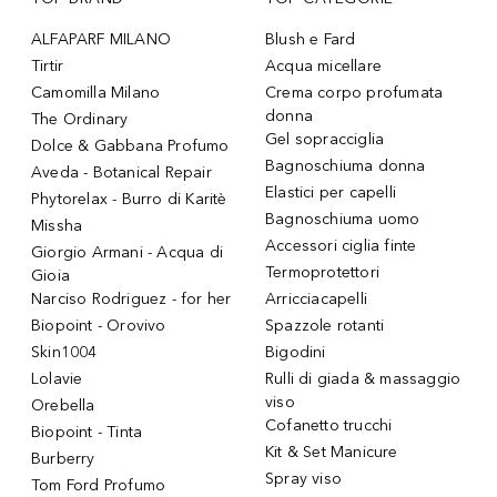
ALFAPARF MILANO
Blush e Fard
Tirtir
Acqua micellare
Camomilla Milano
Crema corpo profumata
donna
The Ordinary
Gel sopracciglia
Dolce & Gabbana Profumo
Bagnoschiuma donna
Aveda - Botanical Repair
Elastici per capelli
Phytorelax - Burro di Karitè
Bagnoschiuma uomo
Missha
Accessori ciglia finte
Giorgio Armani - Acqua di
Termoprotettori
Gioia
Narciso Rodriguez - for her
Arricciacapelli
Biopoint - Orovivo
Spazzole rotanti
Skin1004
Bigodini
Lolavie
Rulli di giada & massaggio
viso
Orebella
Cofanetto trucchi
Biopoint - Tinta
Kit & Set Manicure
Burberry
Spray viso
Tom Ford Profumo