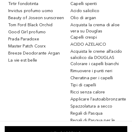
Tirtir fondotinta
Capelli spenti
Invictus profumo uomo
Acido salicilico
Beauty of Joseon sunscreen
Olio di argan
Tom Ford Black Orchid
Acquista la crema di aloe
vera su Douglas
Good Girl profumo
Capelli crespi
Prada Paradoxe
ACIDO AZELAICO
Master Patch Cosrx
Acquista le creme all’acido
Breeze Deodorante Argan
salicilico da DOUGLAS
La vie est belle
Colorare i capelli bianchi
Rimuovere i punti neri
Cheratina per i capelli
Tipi di capelli
Ricci senza calore
Applicare l'autoabbronzante
Spazzolatura a secco
Regali di Pasqua
Regali di Pasqua per le
donne