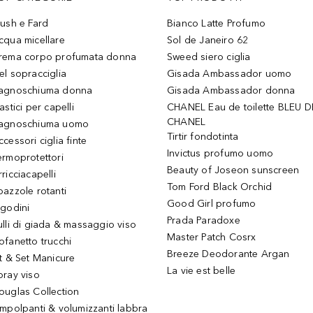
lush e Fard
Bianco Latte Profumo
cqua micellare
Sol de Janeiro 62
rema corpo profumata donna
Sweed siero ciglia
el sopracciglia
Gisada Ambassador uomo
agnoschiuma donna
Gisada Ambassador donna
astici per capelli
CHANEL Eau de toilette BLEU D
CHANEL
agnoschiuma uomo
Tirtir fondotinta
ccessori ciglia finte
Invictus profumo uomo
ermoprotettori
Beauty of Joseon sunscreen
ricciacapelli
Tom Ford Black Orchid
pazzole rotanti
Good Girl profumo
igodini
Prada Paradoxe
ulli di giada & massaggio viso
Master Patch Cosrx
ofanetto trucchi
Breeze Deodorante Argan
it & Set Manicure
La vie est belle
pray viso
ouglas Collection
impolpanti & volumizzanti labbra