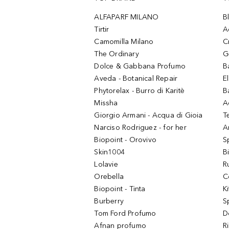
ALFAPARF MILANO
B
Tirtir
A
Camomilla Milano
C
The Ordinary
G
Dolce & Gabbana Profumo
B
Aveda - Botanical Repair
El
Phytorelax - Burro di Karitè
B
Missha
A
Giorgio Armani - Acqua di Gioia
T
Narciso Rodriguez - for her
Ar
Biopoint - Orovivo
S
Skin1004
B
Lolavie
R
Orebella
C
Biopoint - Tinta
K
Burberry
S
Tom Ford Profumo
D
Afnan profumo
R