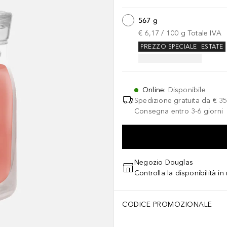
567 g
€ 6,17
 / 
100
g
Totale IVA
PREZZO SPECIALE
ESTATE
Online
:
Disponibile
Spedizione gratuita da
€ 35
Consegna entro 3-6 giorni
Negozio Douglas
Controlla la disponibilità i
CODICE PROMOZIONALE