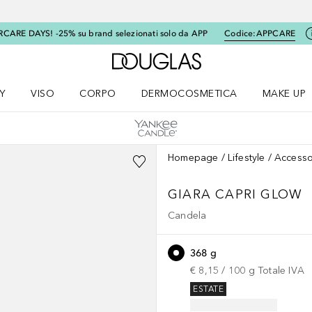
RCARE DAYS! -25% su brand selezionati solo da APP
Codice:
APPCARE
A Douglas Home
Y
VISO
CORPO
DERMOCOSMETICA
MAKE UP
menu K-BEAUTY
Apri il menu Viso
Apri il menu Corpo
Apri il menu DERMOCOSMETICA
Apri il me
Homepage
Lifestyle
Accesso
GIARA CAPRI GLOW
Candela
368 g
€ 8,15
 / 
100
g
Totale IVA
ESTATE