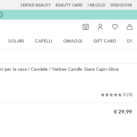
SERVIZI BEAUTY
BEAUTY CARD
I NEGOZI
SPEDIZIONI
Alla Mia Li
Storefinder
Al Mio Account
Al 
SOLARI
CAPELLI
OMAGGI
GIFT CARD
DOU
nu Make up
Apri il menu SOLARI
Apri il menu Capelli
Apri il menu OMAGGI
ri per la casa
Candele
Yankee Candle Giara Capri Glow
0
(
0
)
€ 29,99