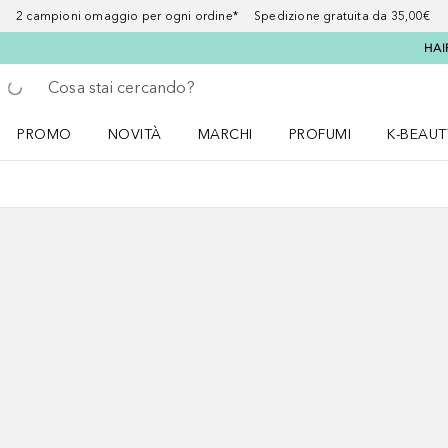
2 campioni omaggio per ogni ordine* Spedizione gratuita da 35,00€
HAI
Torna indietro
Esegui ricerca
PROMO
NOVITÀ
MARCHI
PROFUMI
K-BEAUT
Apri il menu PROMO
Apri il menu NOVITÀ
Apri il menu MARCHI
Apri il menu Profumi
Apri il 