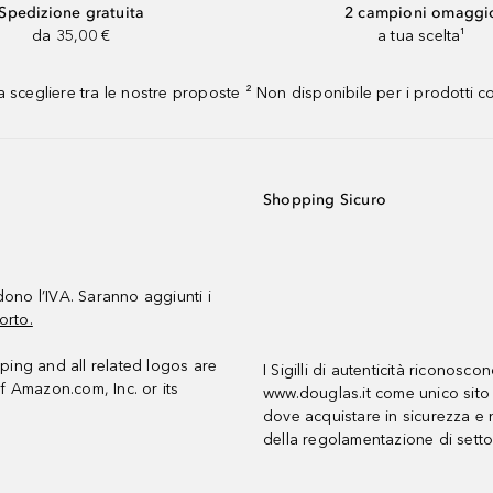
Spedizione gratuita
2 campioni omaggi
da 35,00 €
a tua scelta¹
 scegliere tra le nostre proposte ² Non disponibile per i prodotti 
Shopping Sicuro
udono l’IVA. Saranno aggiunti i
orto.
ing and all related logos are
I Sigilli di autenticità riconosco
f Amazon.com, Inc. or its
www.douglas.it come unico sito 
dove acquistare in sicurezza e n
della regolamentazione di setto