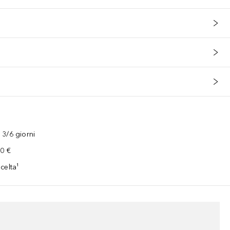
3/6 giorni
00 €
celta¹