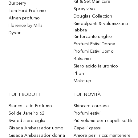
Kit & Set Manicure
Burberry
Spray viso
Tom Ford Profumo
Douglas Collection
Afnan profumo
Rimpolpanti & volumizzanti
Florence by Mills
labbra
Dyson
Rinforzante unghie
Profumi Estivi Donna
Profumi Estivi Uomo
Balsamo
Siero acido ialuronico
Phon
Make up
TOP PRODOTTI
TOP NOVITÀ
Bianco Latte Profumo
Skincare coreana
Sol de Janeiro 62
Profumi estivi
Sweed siero ciglia
Più volume per i capelli sottili
Gisada Ambassador uomo
Capelli grassi
Gisada Ambassador donna
Amore per i ricci: mantenere