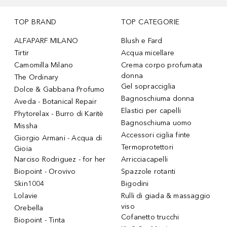
TOP BRAND
TOP CATEGORIE
ALFAPARF MILANO
Blush e Fard
Tirtir
Acqua micellare
Camomilla Milano
Crema corpo profumata
donna
The Ordinary
Gel sopracciglia
Dolce & Gabbana Profumo
Bagnoschiuma donna
Aveda - Botanical Repair
Elastici per capelli
Phytorelax - Burro di Karitè
Bagnoschiuma uomo
Missha
Accessori ciglia finte
Giorgio Armani - Acqua di
Termoprotettori
Gioia
Narciso Rodriguez - for her
Arricciacapelli
Biopoint - Orovivo
Spazzole rotanti
Skin1004
Bigodini
Lolavie
Rulli di giada & massaggio
viso
Orebella
Cofanetto trucchi
Biopoint - Tinta