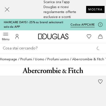
Scarica ora l'app
[navigation.slideout.screenreader]
Douglas e ricevi
MOSTRA
regolarmente offerte
esclusive e sconti
HAIRCARE DAYS! -25% su brand selezionati
Codice:
APPCARE
solo da APP
A Douglas Home
Alla Mia Li
Apri menu
Al Mio Account
Al 
Menu
Torna indietro
Esegui ricerca
Homepage
Profumi
Uomo
Profumi uomo
Abercrombie & Fitch