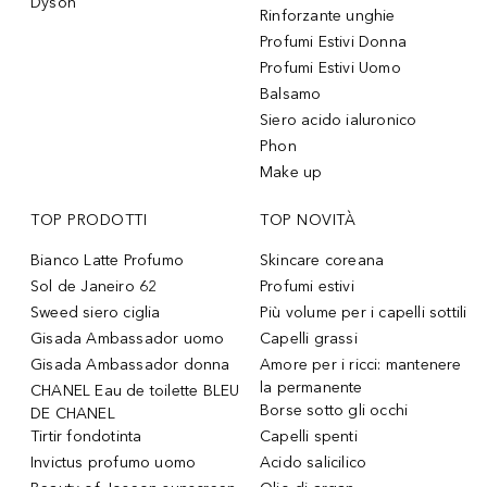
Dyson
Rinforzante unghie
Profumi Estivi Donna
Profumi Estivi Uomo
Balsamo
Siero acido ialuronico
Phon
Make up
TOP PRODOTTI
TOP NOVITÀ
Bianco Latte Profumo
Skincare coreana
Sol de Janeiro 62
Profumi estivi
Sweed siero ciglia
Più volume per i capelli sottili
Gisada Ambassador uomo
Capelli grassi
Gisada Ambassador donna
Amore per i ricci: mantenere
la permanente
CHANEL Eau de toilette BLEU
Borse sotto gli occhi
DE CHANEL
Tirtir fondotinta
Capelli spenti
Invictus profumo uomo
Acido salicilico