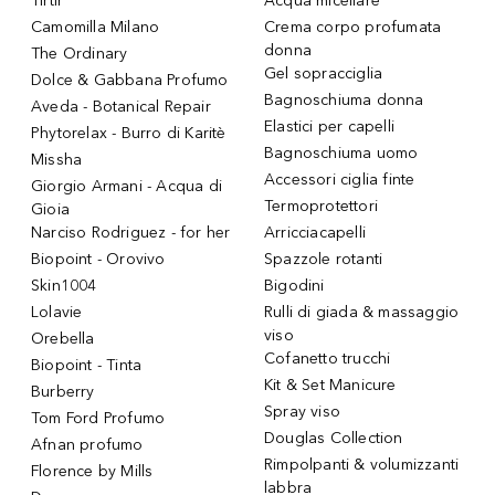
Tirtir
Acqua micellare
Camomilla Milano
Crema corpo profumata
donna
The Ordinary
Gel sopracciglia
Dolce & Gabbana Profumo
Bagnoschiuma donna
Aveda - Botanical Repair
Elastici per capelli
Phytorelax - Burro di Karitè
Bagnoschiuma uomo
Missha
Accessori ciglia finte
Giorgio Armani - Acqua di
Termoprotettori
Gioia
Narciso Rodriguez - for her
Arricciacapelli
Biopoint - Orovivo
Spazzole rotanti
Skin1004
Bigodini
Lolavie
Rulli di giada & massaggio
viso
Orebella
Cofanetto trucchi
Biopoint - Tinta
Kit & Set Manicure
Burberry
Spray viso
Tom Ford Profumo
Douglas Collection
Afnan profumo
Rimpolpanti & volumizzanti
Florence by Mills
labbra