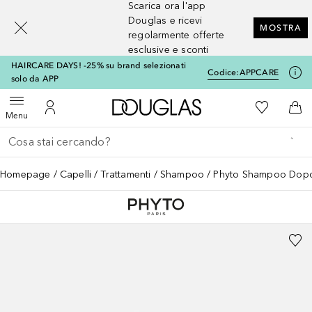
Scarica ora l'app
[navigation.slideout.screenreader]
Douglas e ricevi
MOSTRA
regolarmente offerte
esclusive e sconti
HAIRCARE DAYS! -25% su brand selezionati
Codice:
APPCARE
solo da APP
A Douglas Home
Alla Mia Li
Apri menu
Al Mio Account
Al 
Menu
Torna indietro
Esegui ricerca
Homepage
Capelli
Trattamenti
Shampoo
Phyto Shampoo Dop