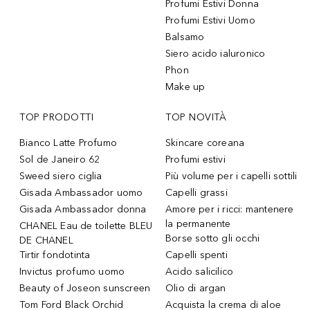
Profumi Estivi Donna
Profumi Estivi Uomo
Balsamo
Siero acido ialuronico
Phon
Make up
TOP PRODOTTI
TOP NOVITÀ
Bianco Latte Profumo
Skincare coreana
Sol de Janeiro 62
Profumi estivi
Sweed siero ciglia
Più volume per i capelli sottili
Gisada Ambassador uomo
Capelli grassi
Gisada Ambassador donna
Amore per i ricci: mantenere
la permanente
CHANEL Eau de toilette BLEU
Borse sotto gli occhi
DE CHANEL
Tirtir fondotinta
Capelli spenti
Invictus profumo uomo
Acido salicilico
Beauty of Joseon sunscreen
Olio di argan
Tom Ford Black Orchid
Acquista la crema di aloe