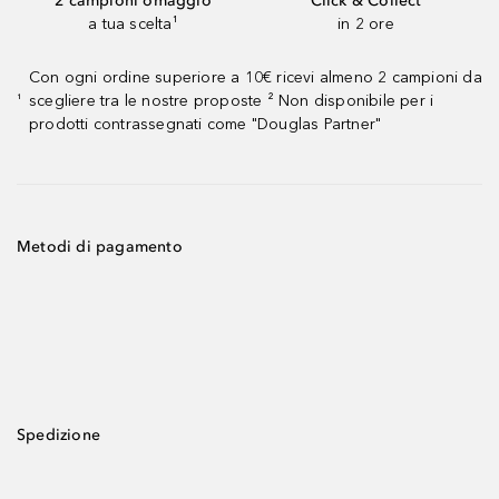
2 campioni omaggio
Click & Collect
a tua scelta¹
in 2 ore
Con ogni ordine superiore a 10€ ricevi almeno 2 campioni da
scegliere tra le nostre proposte ² Non disponibile per i
¹
prodotti contrassegnati come "Douglas Partner"
Metodi di pagamento
Spedizione