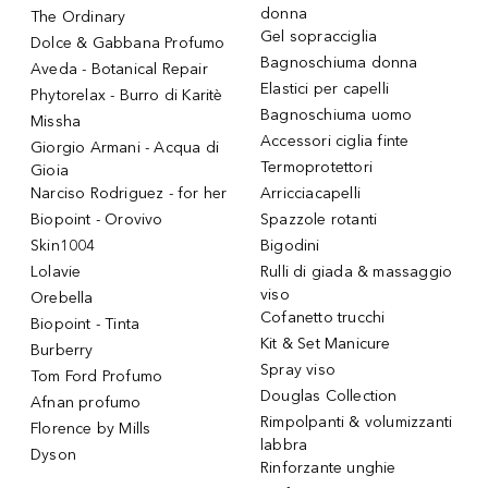
donna
The Ordinary
Gel sopracciglia
Dolce & Gabbana Profumo
Bagnoschiuma donna
Aveda - Botanical Repair
Elastici per capelli
Phytorelax - Burro di Karitè
Bagnoschiuma uomo
Missha
Accessori ciglia finte
Giorgio Armani - Acqua di
Termoprotettori
Gioia
Narciso Rodriguez - for her
Arricciacapelli
Biopoint - Orovivo
Spazzole rotanti
Skin1004
Bigodini
Lolavie
Rulli di giada & massaggio
viso
Orebella
Cofanetto trucchi
Biopoint - Tinta
Kit & Set Manicure
Burberry
Spray viso
Tom Ford Profumo
Douglas Collection
Afnan profumo
Rimpolpanti & volumizzanti
Florence by Mills
labbra
Dyson
Rinforzante unghie