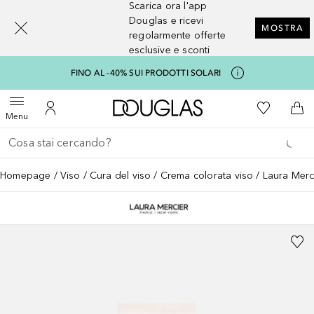
Scarica ora l'app
[navigation.slideout.screenreader]
Douglas e ricevi
MOSTRA
regolarmente offerte
esclusive e sconti
FINO AL -40% SUI PRODOTTI SOLARI
A Douglas Home
Alla Mia Li
Apri menu
Al Mio Account
Al 
Menu
Torna indietro
Esegui ricerca
Homepage
Viso
Cura del viso
Crema colorata viso
Laura Merc