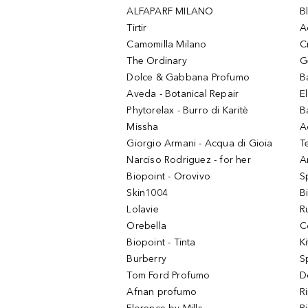
ALFAPARF MILANO
B
Tirtir
A
Camomilla Milano
C
The Ordinary
G
Dolce & Gabbana Profumo
B
Aveda - Botanical Repair
El
Phytorelax - Burro di Karitè
B
Missha
A
Giorgio Armani - Acqua di Gioia
T
Narciso Rodriguez - for her
Ar
Biopoint - Orovivo
S
Skin1004
B
Lolavie
R
Orebella
C
Biopoint - Tinta
K
Burberry
S
Tom Ford Profumo
D
Afnan profumo
R