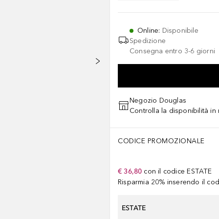
Online
:
Disponibile
Spedizione
Consegna entro 3-6 giorni
Negozio Douglas
Controlla la disponibilità i
CODICE PROMOZIONALE
€ 36,80
con il codice
ESTATE
Risparmia 20% inserendo il codi
ESTATE