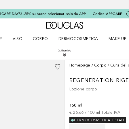
RCARE DAYS! -25% su brand selezionati solo da APP
Codice:
APPCARE
A Douglas Home
Y
VISO
CORPO
DERMOCOSMETICA
MAKE UP
menu K-BEAUTY
Apri il menu Viso
Apri il menu Corpo
Apri il menu DERMOCOSMETICA
Apri il me
Homepage
Corpo
Cura del 
REGENERATION
RIG
Lozione corpo
150 ml
€ 26,66
 / 
100
ml
Totale IVA
DERMOCOSMETICA
ESTATE