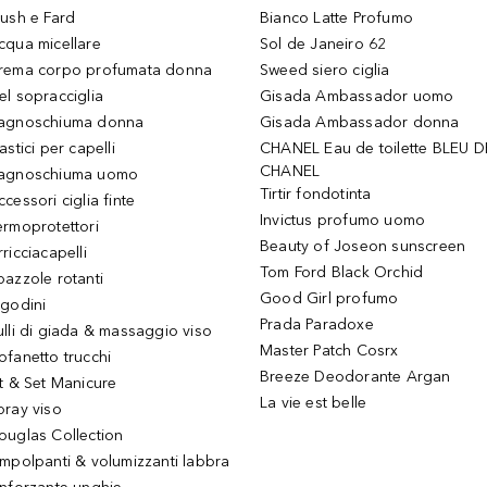
lush e Fard
Bianco Latte Profumo
cqua micellare
Sol de Janeiro 62
rema corpo profumata donna
Sweed siero ciglia
el sopracciglia
Gisada Ambassador uomo
agnoschiuma donna
Gisada Ambassador donna
astici per capelli
CHANEL Eau de toilette BLEU D
CHANEL
agnoschiuma uomo
Tirtir fondotinta
ccessori ciglia finte
Invictus profumo uomo
ermoprotettori
Beauty of Joseon sunscreen
ricciacapelli
Tom Ford Black Orchid
pazzole rotanti
Good Girl profumo
igodini
Prada Paradoxe
ulli di giada & massaggio viso
Master Patch Cosrx
ofanetto trucchi
Breeze Deodorante Argan
it & Set Manicure
La vie est belle
pray viso
ouglas Collection
impolpanti & volumizzanti labbra