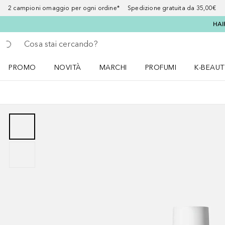
2 campioni omaggio per ogni ordine* Spedizione gratuita da 35,00€
HAI
Torna indietro
Esegui ricerca
PROMO
NOVITÀ
MARCHI
PROFUMI
K-BEAUT
Apri il menu PROMO
Apri il menu NOVITÀ
Apri il menu MARCHI
Apri il menu Profumi
Apri il 