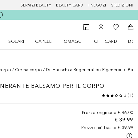
SERVIZI BEAUTY
BEAUTY CARD
I NEGOZI
SPEDIZIONI
Alla Mia Li
Storefinder
Al Mio Account
Al 
SOLARI
CAPELLI
OMAGGI
GIFT CARD
DOU
nu Make up
Apri il menu SOLARI
Apri il menu Capelli
Apri il menu OMAGGI
corpo
Crema corpo
Dr. Hauschka Regeneration Rigenerante Bals
ENERANTE BALSAMO PER IL CORPO
3
(
1
)
Prezzo originario
€ 46,00
€ 39,99
Prezzo più basso
€ 39,99