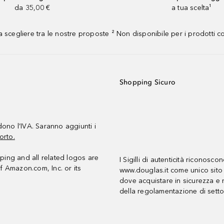
da 35,00 €
a tua scelta¹
 scegliere tra le nostre proposte ² Non disponibile per i prodotti 
Shopping Sicuro
udono l’IVA. Saranno aggiunti i
orto.
ing and all related logos are
I Sigilli di autenticità riconosco
f Amazon.com, Inc. or its
www.douglas.it come unico sito 
dove acquistare in sicurezza e n
della regolamentazione di setto