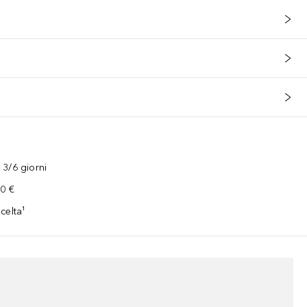
3/6 giorni
00 €
celta¹