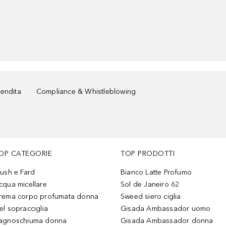
vendita
Compliance & Whistleblowing
OP CATEGORIE
TOP PRODOTTI
lush e Fard
Bianco Latte Profumo
cqua micellare
Sol de Janeiro 62
rema corpo profumata donna
Sweed siero ciglia
el sopracciglia
Gisada Ambassador uomo
agnoschiuma donna
Gisada Ambassador donna