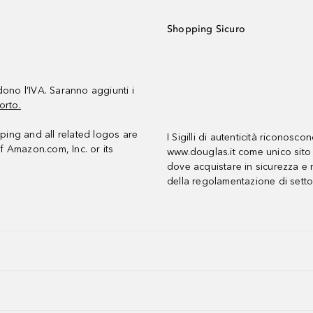
Shopping Sicuro
udono l’IVA. Saranno aggiunti i
orto.
ing and all related logos are
I Sigilli di autenticità riconosco
f Amazon.com, Inc. or its
www.douglas.it come unico sito 
dove acquistare in sicurezza e n
della regolamentazione di setto