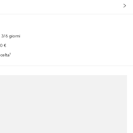
3/6 giorni
00 €
celta¹