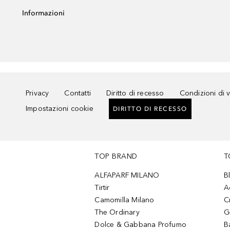
Informazioni
Privacy
Contatti
Diritto di recesso
Condizioni di 
Impostazioni cookie
DIRITTO DI RECESSO
TOP BRAND
T
ALFAPARF MILANO
B
Tirtir
A
Camomilla Milano
C
The Ordinary
G
Dolce & Gabbana Profumo
B