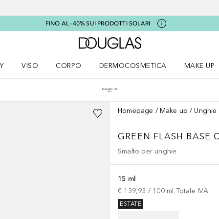
FINO AL -40% SUI PRODOTTI SOLARI
A Douglas Home
Y
VISO
CORPO
DERMOCOSMETICA
MAKE UP
menu K-BEAUTY
Apri il menu Viso
Apri il menu Corpo
Apri il menu DERMOCOSMETICA
Apri il me
Homepage
Make up
Unghie
GREEN FLASH
BASE 
Smalto per unghie
15 ml
€ 139,93
 / 
100
ml
Totale IVA
ESTATE