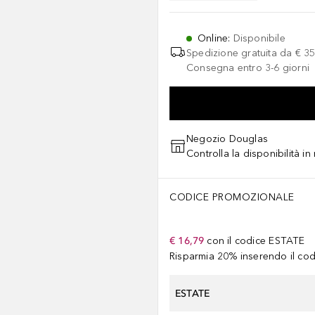
Online
:
Disponibile
Spedizione gratuita da
€ 35
Consegna entro 3-6 giorni
Negozio Douglas
Controlla la disponibilità i
CODICE PROMOZIONALE
€ 16,79
con il codice
ESTATE
Risparmia 20% inserendo il codi
ESTATE