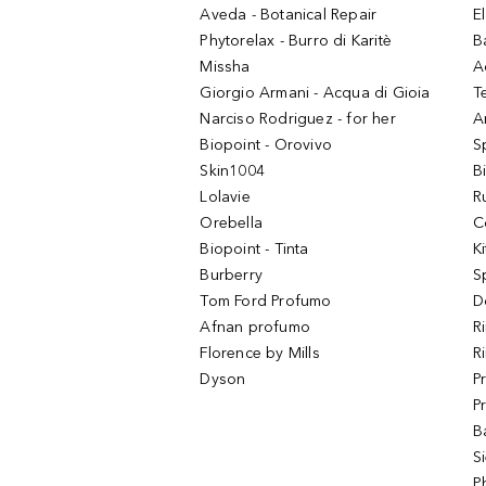
Aveda - Botanical Repair
El
Phytorelax - Burro di Karitè
B
Missha
A
Giorgio Armani - Acqua di Gioia
T
Narciso Rodriguez - for her
Ar
Biopoint - Orovivo
S
Skin1004
B
Lolavie
R
Orebella
C
Biopoint - Tinta
K
Burberry
S
Tom Ford Profumo
D
Afnan profumo
R
Florence by Mills
R
Dyson
P
P
B
S
P