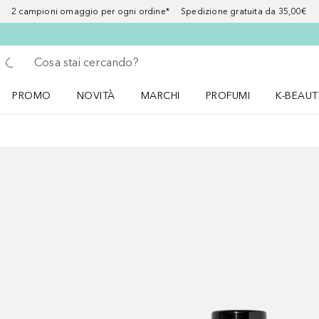
2 campioni omaggio per ogni ordine* Spedizione gratuita da 35,00€
Torna indietro
Esegui ricerca
PROMO
NOVITÀ
MARCHI
PROFUMI
K-BEAUT
Apri il menu PROMO
Apri il menu NOVITÀ
Apri il menu MARCHI
Apri il menu Profumi
Apri il 