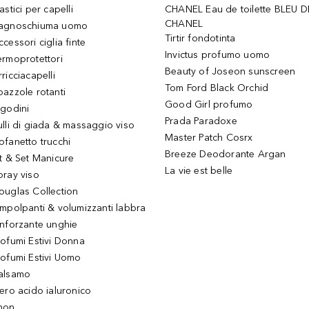
astici per capelli
CHANEL Eau de toilette BLEU D
CHANEL
agnoschiuma uomo
Tirtir fondotinta
ccessori ciglia finte
Invictus profumo uomo
ermoprotettori
Beauty of Joseon sunscreen
ricciacapelli
Tom Ford Black Orchid
pazzole rotanti
Good Girl profumo
igodini
Prada Paradoxe
ulli di giada & massaggio viso
Master Patch Cosrx
ofanetto trucchi
Breeze Deodorante Argan
it & Set Manicure
La vie est belle
pray viso
ouglas Collection
impolpanti & volumizzanti labbra
inforzante unghie
rofumi Estivi Donna
rofumi Estivi Uomo
alsamo
iero acido ialuronico
hon