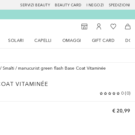
SERVIZI BEAUTY
BEAUTY CARD
I NEGOZI
SPEDIZIONI
Alla Mia Li
Storefinder
Al Mio Account
Al 
SOLARI
CAPELLI
OMAGGI
GIFT CARD
DOU
nu Make up
Apri il menu SOLARI
Apri il menu Capelli
Apri il menu OMAGGI
Smalti
manucurist green flash Base Coat Vitaminée
COAT VITAMINÉE
0
(
0
)
€ 20,99