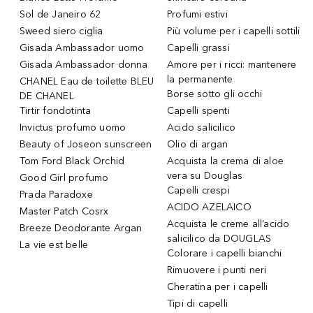
Sol de Janeiro 62
Profumi estivi
Sweed siero ciglia
Più volume per i capelli sottili
Gisada Ambassador uomo
Capelli grassi
Gisada Ambassador donna
Amore per i ricci: mantenere
la permanente
CHANEL Eau de toilette BLEU
Borse sotto gli occhi
DE CHANEL
Tirtir fondotinta
Capelli spenti
Invictus profumo uomo
Acido salicilico
Beauty of Joseon sunscreen
Olio di argan
Tom Ford Black Orchid
Acquista la crema di aloe
vera su Douglas
Good Girl profumo
Capelli crespi
Prada Paradoxe
ACIDO AZELAICO
Master Patch Cosrx
Acquista le creme all’acido
Breeze Deodorante Argan
salicilico da DOUGLAS
La vie est belle
Colorare i capelli bianchi
Rimuovere i punti neri
Cheratina per i capelli
Tipi di capelli