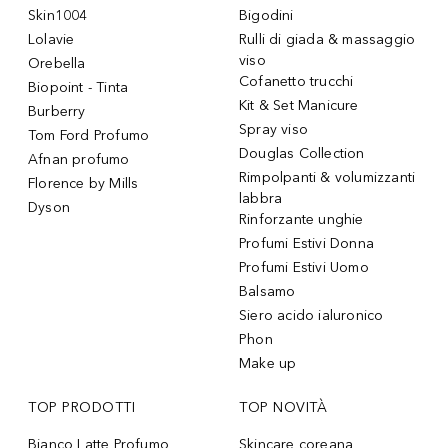
Skin1004
Bigodini
Lolavie
Rulli di giada & massaggio
viso
Orebella
Cofanetto trucchi
Biopoint - Tinta
Kit & Set Manicure
Burberry
Spray viso
Tom Ford Profumo
Douglas Collection
Afnan profumo
Rimpolpanti & volumizzanti
Florence by Mills
labbra
Dyson
Rinforzante unghie
Profumi Estivi Donna
Profumi Estivi Uomo
Balsamo
Siero acido ialuronico
Phon
Make up
TOP PRODOTTI
TOP NOVITÀ
Bianco Latte Profumo
Skincare coreana