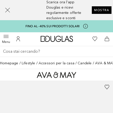
Scarica ora l'app
[navigation.slideout.screenreader]
Douglas e ricevi
MOSTRA
regolarmente offerte
esclusive e sconti
FINO AL -40% SUI PRODOTTI SOLARI
A Douglas Home
Alla Mia Li
Apri menu
Al Mio Account
Al 
Menu
Torna indietro
Esegui ricerca
Homepage
Lifestyle
Accessori per la casa
Candele
AVA & MAY