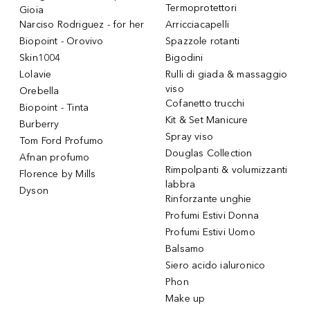
Termoprotettori
Gioia
Narciso Rodriguez - for her
Arricciacapelli
Biopoint - Orovivo
Spazzole rotanti
Skin1004
Bigodini
Lolavie
Rulli di giada & massaggio
viso
Orebella
Cofanetto trucchi
Biopoint - Tinta
Kit & Set Manicure
Burberry
Spray viso
Tom Ford Profumo
Douglas Collection
Afnan profumo
Rimpolpanti & volumizzanti
Florence by Mills
labbra
Dyson
Rinforzante unghie
Profumi Estivi Donna
Profumi Estivi Uomo
Balsamo
Siero acido ialuronico
Phon
Make up