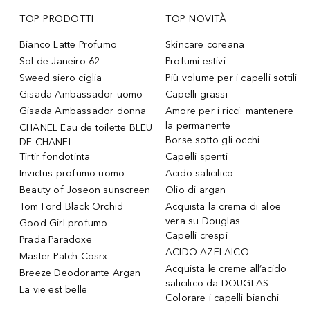
TOP PRODOTTI
TOP NOVITÀ
Bianco Latte Profumo
Skincare coreana
Sol de Janeiro 62
Profumi estivi
Sweed siero ciglia
Più volume per i capelli sottili
Gisada Ambassador uomo
Capelli grassi
Gisada Ambassador donna
Amore per i ricci: mantenere
la permanente
CHANEL Eau de toilette BLEU
Borse sotto gli occhi
DE CHANEL
Tirtir fondotinta
Capelli spenti
Invictus profumo uomo
Acido salicilico
Beauty of Joseon sunscreen
Olio di argan
Tom Ford Black Orchid
Acquista la crema di aloe
vera su Douglas
Good Girl profumo
Capelli crespi
Prada Paradoxe
ACIDO AZELAICO
Master Patch Cosrx
Acquista le creme all’acido
Breeze Deodorante Argan
salicilico da DOUGLAS
La vie est belle
Colorare i capelli bianchi