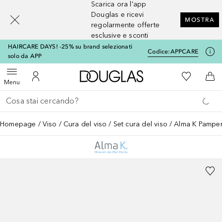
Scarica ora l'app
[navigation.slideout.screenreader]
Douglas e ricevi
MOSTRA
regolarmente offerte
esclusive e sconti
HAIRCARE DAYS! -25% su brand selezionati
Codice:
APPCARE
solo da APP
A Douglas Home
Alla Mia Li
Apri menu
Al Mio Account
Al 
Menu
Torna indietro
Esegui ricerca
Homepage
Viso
Cura del viso
Set cura del viso
Alma K Pampe