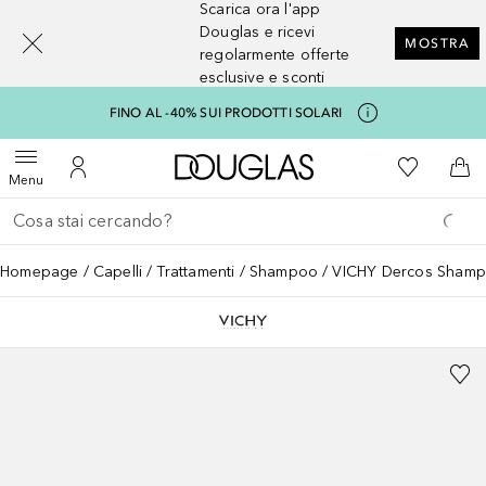
Scarica ora l'app
[navigation.slideout.screenreader]
Douglas e ricevi
MOSTRA
regolarmente offerte
esclusive e sconti
FINO AL -40% SUI PRODOTTI SOLARI
A Douglas Home
Alla Mia Li
Apri menu
Al Mio Account
Al 
Menu
Torna indietro
Esegui ricerca
Homepage
Capelli
Trattamenti
Shampoo
VICHY Dercos Shampoo