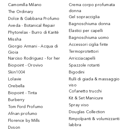
Camomilla Milano
Crema corpo profumata
donna
The Ordinary
Gel sopracciglia
Dolce & Gabbana Profumo
Bagnoschiuma donna
Aveda - Botanical Repair
Elastici per capelli
Phytorelax - Burro di Karitè
Bagnoschiuma uomo
Missha
Accessori ciglia finte
Giorgio Armani - Acqua di
Termoprotettori
Gioia
Narciso Rodriguez - for her
Arricciacapelli
Biopoint - Orovivo
Spazzole rotanti
Skin1004
Bigodini
Lolavie
Rulli di giada & massaggio
viso
Orebella
Cofanetto trucchi
Biopoint - Tinta
Kit & Set Manicure
Burberry
Spray viso
Tom Ford Profumo
Douglas Collection
Afnan profumo
Rimpolpanti & volumizzanti
Florence by Mills
labbra
Dyson