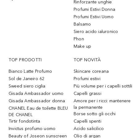
Rinforzante unghie
Profumi Estivi Donna
Profumi Estivi Uomo
Balsamo
Siero acido ialuronico
Phon
Make up
TOP PRODOTTI
TOP NOVITÀ
Bianco Latte Profumo
Skincare coreana
Sol de Janeiro 62
Profumi estivi
Sweed siero ciglia
Più volume per i capelli sottili
Gisada Ambassador uomo
Capelli grassi
Gisada Ambassador donna
Amore per i ricci: mantenere
la permanente
CHANEL Eau de toilette BLEU
Borse sotto gli occhi
DE CHANEL
Tirtir fondotinta
Capelli spenti
Invictus profumo uomo
Acido salicilico
Beauty of Joseon sunscreen
Olio di argan