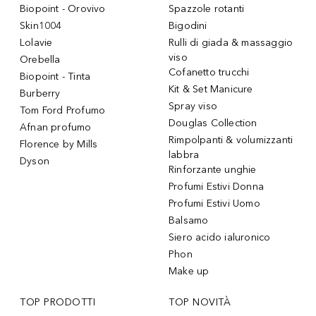
Biopoint - Orovivo
Spazzole rotanti
Skin1004
Bigodini
Lolavie
Rulli di giada & massaggio
viso
Orebella
Cofanetto trucchi
Biopoint - Tinta
Kit & Set Manicure
Burberry
Spray viso
Tom Ford Profumo
Douglas Collection
Afnan profumo
Rimpolpanti & volumizzanti
Florence by Mills
labbra
Dyson
Rinforzante unghie
Profumi Estivi Donna
Profumi Estivi Uomo
Balsamo
Siero acido ialuronico
Phon
Make up
TOP PRODOTTI
TOP NOVITÀ