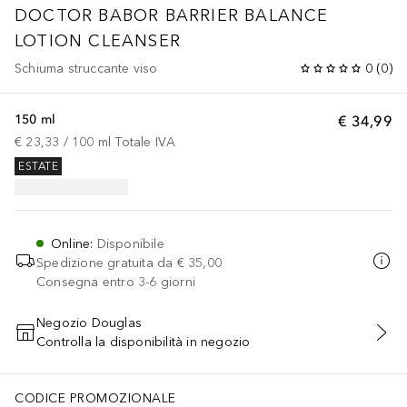
DOCTOR BABOR
BARRIER BALANCE
LOTION CLEANSER
Schiuma struccante viso
0
(
0
)
150 ml
€ 34,99
€ 23,33
 / 
100
ml
Totale IVA
ESTATE
Online
:
Disponibile
Spedizione gratuita da
€ 35,00
Consegna entro 3-6 giorni
Negozio Douglas
Controlla la disponibilità in negozio
AGGIUNGI AL CARRELLO
CODICE PROMOZIONALE