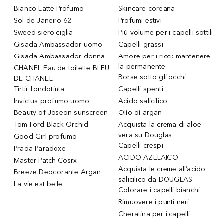
Bianco Latte Profumo
Skincare coreana
Sol de Janeiro 62
Profumi estivi
Sweed siero ciglia
Più volume per i capelli sottili
Gisada Ambassador uomo
Capelli grassi
Gisada Ambassador donna
Amore per i ricci: mantenere
la permanente
CHANEL Eau de toilette BLEU
Borse sotto gli occhi
DE CHANEL
Tirtir fondotinta
Capelli spenti
Invictus profumo uomo
Acido salicilico
Beauty of Joseon sunscreen
Olio di argan
Tom Ford Black Orchid
Acquista la crema di aloe
vera su Douglas
Good Girl profumo
Capelli crespi
Prada Paradoxe
ACIDO AZELAICO
Master Patch Cosrx
Acquista le creme all’acido
Breeze Deodorante Argan
salicilico da DOUGLAS
La vie est belle
Colorare i capelli bianchi
Rimuovere i punti neri
Cheratina per i capelli