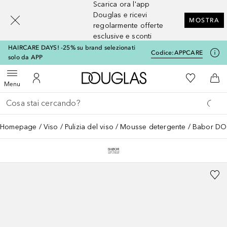
Scarica ora l'app
[navigation.slideout.screenreader]
Douglas e ricevi
MOSTRA
regolarmente offerte
esclusive e sconti
HAIRCARE DAYS! -25% su brand selezionati
Codice:
APPCARE
solo da APP
A Douglas Home
Alla Mia Li
Apri menu
Al Mio Account
Al 
Menu
Torna indietro
Esegui ricerca
Homepage
Viso
Pulizia del viso
Mousse detergente
Babor DOC