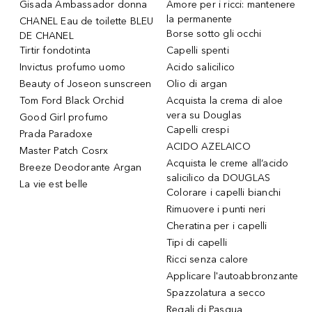
Gisada Ambassador donna
Amore per i ricci: mantenere
la permanente
CHANEL Eau de toilette BLEU
Borse sotto gli occhi
DE CHANEL
Tirtir fondotinta
Capelli spenti
Invictus profumo uomo
Acido salicilico
Beauty of Joseon sunscreen
Olio di argan
Tom Ford Black Orchid
Acquista la crema di aloe
vera su Douglas
Good Girl profumo
Capelli crespi
Prada Paradoxe
ACIDO AZELAICO
Master Patch Cosrx
Acquista le creme all’acido
Breeze Deodorante Argan
salicilico da DOUGLAS
La vie est belle
Colorare i capelli bianchi
Rimuovere i punti neri
Cheratina per i capelli
Tipi di capelli
Ricci senza calore
Applicare l'autoabbronzante
Spazzolatura a secco
Regali di Pasqua