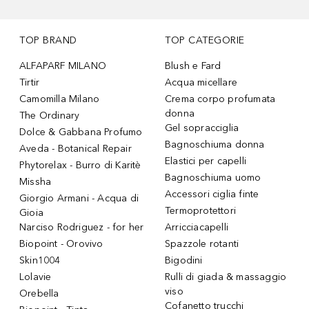
TOP BRAND
TOP CATEGORIE
ALFAPARF MILANO
Blush e Fard
Tirtir
Acqua micellare
Camomilla Milano
Crema corpo profumata
donna
The Ordinary
Gel sopracciglia
Dolce & Gabbana Profumo
Bagnoschiuma donna
Aveda - Botanical Repair
Elastici per capelli
Phytorelax - Burro di Karitè
Bagnoschiuma uomo
Missha
Accessori ciglia finte
Giorgio Armani - Acqua di
Termoprotettori
Gioia
Narciso Rodriguez - for her
Arricciacapelli
Biopoint - Orovivo
Spazzole rotanti
Skin1004
Bigodini
Lolavie
Rulli di giada & massaggio
viso
Orebella
Cofanetto trucchi