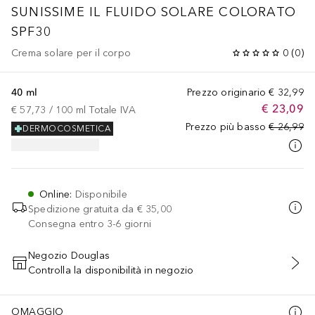
SUNISSIME
IL FLUIDO SOLARE COLORATO
SPF30
Crema solare per il corpo
0
(
0
)
40 ml
Prezzo originario
€ 32,99
€ 23,09
€ 57,73
 / 
100
ml
Totale IVA
Prezzo più basso
€ 26,99
DERMOCOSMETICA
Online
:
Disponibile
Spedizione gratuita da
€ 35,00
Consegna entro 3-6 giorni
Negozio Douglas
Controlla la disponibilità in negozio
AGGIUNGI AL CARRELLO
OMAGGIO