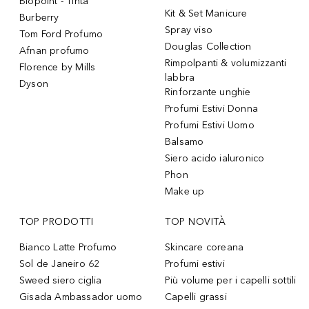
Biopoint - Tinta
Kit & Set Manicure
Burberry
Spray viso
Tom Ford Profumo
Douglas Collection
Afnan profumo
Rimpolpanti & volumizzanti
Florence by Mills
labbra
Dyson
Rinforzante unghie
Profumi Estivi Donna
Profumi Estivi Uomo
Balsamo
Siero acido ialuronico
Phon
Make up
TOP PRODOTTI
TOP NOVITÀ
Bianco Latte Profumo
Skincare coreana
Sol de Janeiro 62
Profumi estivi
Sweed siero ciglia
Più volume per i capelli sottili
Gisada Ambassador uomo
Capelli grassi