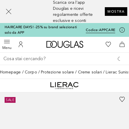
Scarica ora l'app
[navigation.slideout.screenreader]
Douglas e ricevi
MOSTRA
regolarmente offerte
esclusive e sconti
HAIRCARE DAYS! -25% su brand selezionati
Codice:
APPCARE
solo da APP
A Douglas Home
Alla Mia Li
Apri menu
Al Mio Account
Al 
Menu
Torna indietro
Esegui ricerca
Homepage
Corpo
Protezione solare
Creme solari
Lierac Sunis
SALE