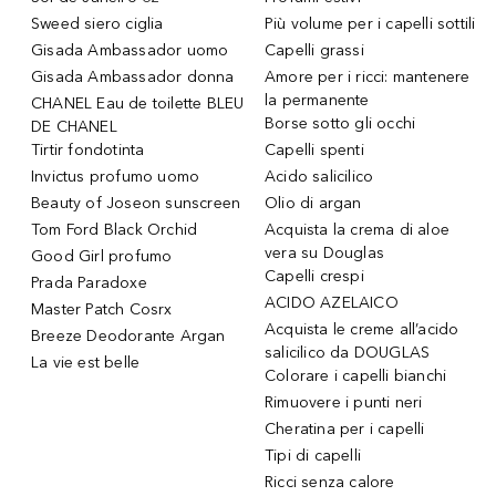
Sweed siero ciglia
Più volume per i capelli sottili
Gisada Ambassador uomo
Capelli grassi
Gisada Ambassador donna
Amore per i ricci: mantenere
la permanente
CHANEL Eau de toilette BLEU
Borse sotto gli occhi
DE CHANEL
Tirtir fondotinta
Capelli spenti
Invictus profumo uomo
Acido salicilico
Beauty of Joseon sunscreen
Olio di argan
Tom Ford Black Orchid
Acquista la crema di aloe
vera su Douglas
Good Girl profumo
Capelli crespi
Prada Paradoxe
ACIDO AZELAICO
Master Patch Cosrx
Acquista le creme all’acido
Breeze Deodorante Argan
salicilico da DOUGLAS
La vie est belle
Colorare i capelli bianchi
Rimuovere i punti neri
Cheratina per i capelli
Tipi di capelli
Ricci senza calore