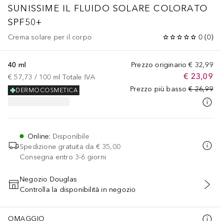
SUNISSIME
IL FLUIDO SOLARE COLORATO
SPF50+
Crema solare per il corpo
0
(
0
)
40 ml
Prezzo originario
€ 32,99
€ 23,09
€ 57,73
 / 
100
ml
Totale IVA
Prezzo più basso
€ 26,99
DERMOCOSMETICA
Online
:
Disponibile
Spedizione gratuita da
€ 35,00
Consegna entro 3-6 giorni
Negozio Douglas
Controlla la disponibilità in negozio
AGGIUNGI AL CARRELLO
OMAGGIO