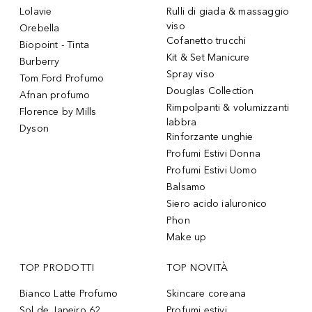
Lolavie
Rulli di giada & massaggio
viso
Orebella
Cofanetto trucchi
Biopoint - Tinta
Kit & Set Manicure
Burberry
Spray viso
Tom Ford Profumo
Douglas Collection
Afnan profumo
Rimpolpanti & volumizzanti
Florence by Mills
labbra
Dyson
Rinforzante unghie
Profumi Estivi Donna
Profumi Estivi Uomo
Balsamo
Siero acido ialuronico
Phon
Make up
TOP PRODOTTI
TOP NOVITÀ
Bianco Latte Profumo
Skincare coreana
Sol de Janeiro 62
Profumi estivi