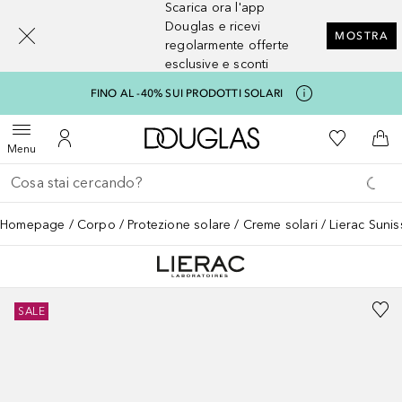
Scarica ora l'app
[navigation.slideout.screenreader]
Douglas e ricevi
MOSTRA
regolarmente offerte
esclusive e sconti
FINO AL -40% SUI PRODOTTI SOLARI
A Douglas Home
Alla Mia Li
Apri menu
Al Mio Account
Al 
Menu
Torna indietro
Esegui ricerca
Homepage
Corpo
Protezione solare
Creme solari
Lierac Sunis
SALE