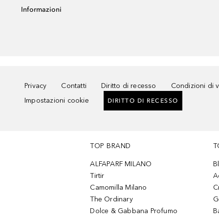
Informazioni
Privacy
Contatti
Diritto di recesso
Condizioni di 
Impostazioni cookie
DIRITTO DI RECESSO
TOP BRAND
T
ALFAPARF MILANO
B
Tirtir
A
Camomilla Milano
C
The Ordinary
G
Dolce & Gabbana Profumo
B