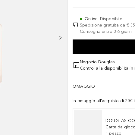
Online
:
Disponibile
Spedizione gratuita da
€ 35
Consegna entro 3-6 giorni
Negozio Douglas
Controlla la disponibilità i
OMAGGIO
In omaggio all'acquisto di 25€ i
DOUGLAS CO
Carte da gioc
1
pezzo