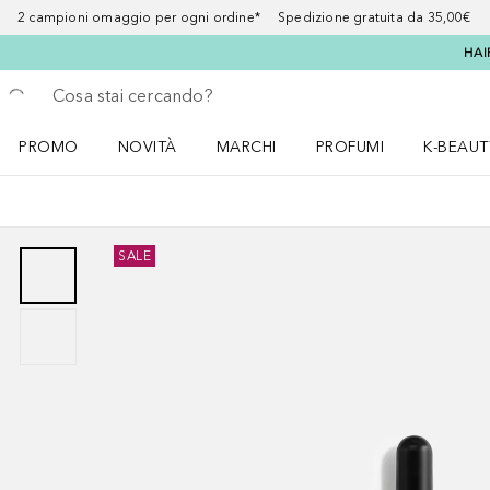
2 campioni omaggio per ogni ordine* Spedizione gratuita da 35,00€
HAI
Torna indietro
Esegui ricerca
PROMO
NOVITÀ
MARCHI
PROFUMI
K-BEAUT
Apri il menu PROMO
Apri il menu NOVITÀ
Apri il menu MARCHI
Apri il menu Profumi
Apri il 
SALE