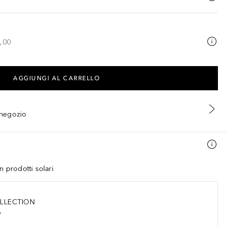
,00
AGGIUNGI AL CARRELLO
n negozio
n prodotti solari
LLECTION
o