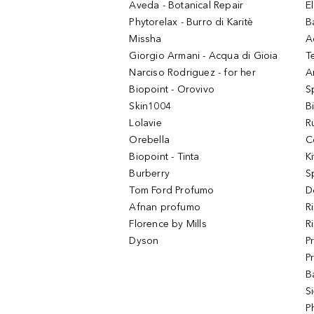
Aveda - Botanical Repair
El
Phytorelax - Burro di Karitè
B
Missha
A
Giorgio Armani - Acqua di Gioia
T
Narciso Rodriguez - for her
Ar
Biopoint - Orovivo
S
Skin1004
B
Lolavie
R
Orebella
C
Biopoint - Tinta
K
Burberry
S
Tom Ford Profumo
D
Afnan profumo
R
Florence by Mills
R
Dyson
P
P
B
S
P