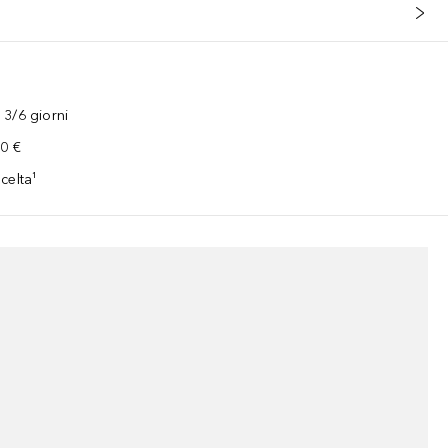
3/6 giorni
00 €
celta¹