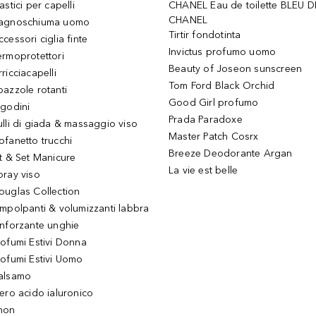
astici per capelli
CHANEL Eau de toilette BLEU D
CHANEL
agnoschiuma uomo
Tirtir fondotinta
ccessori ciglia finte
Invictus profumo uomo
ermoprotettori
Beauty of Joseon sunscreen
ricciacapelli
Tom Ford Black Orchid
pazzole rotanti
Good Girl profumo
igodini
Prada Paradoxe
ulli di giada & massaggio viso
Master Patch Cosrx
ofanetto trucchi
Breeze Deodorante Argan
it & Set Manicure
La vie est belle
pray viso
ouglas Collection
impolpanti & volumizzanti labbra
inforzante unghie
rofumi Estivi Donna
rofumi Estivi Uomo
alsamo
iero acido ialuronico
hon