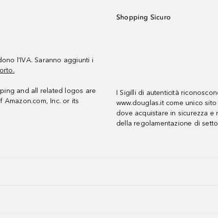
Shopping Sicuro
udono l’IVA. Saranno aggiunti i
orto.
ing and all related logos are
I Sigilli di autenticità riconosco
f Amazon.com, Inc. or its
www.douglas.it come unico sito 
dove acquistare in sicurezza e n
della regolamentazione di setto