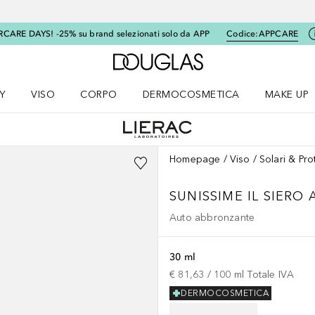
RCARE DAYS! -25% su brand selezionati solo da APP
Codice:
APPCARE
A Douglas Home
Y
VISO
CORPO
DERMOCOSMETICA
MAKE UP
menu K-BEAUTY
Apri il menu Viso
Apri il menu Corpo
Apri il menu DERMOCOSMETICA
Apri il me
Homepage
Viso
Solari & Pr
SUNISSIME
IL SIER
Auto abbronzante
30 ml
€ 81,63
 / 
100
ml
Totale IVA
DERMOCOSMETICA