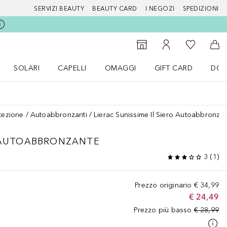
SERVIZI BEAUTY
BEAUTY CARD
I NEGOZI
SPEDIZIONI
Alla Mia Li
Storefinder
Al Mio Account
Al 
SOLARI
CAPELLI
OMAGGI
GIFT CARD
DOU
nu Make up
Apri il menu SOLARI
Apri il menu Capelli
Apri il menu OMAGGI
otezione
Autoabbronzanti
Lierac Sunissime Il Siero Autoabbronza
O AUTOABBRONZANTE
3
(
1
)
Prezzo originario
€ 34,99
€ 24,49
Prezzo più basso
€ 28,99