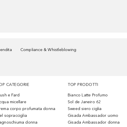
vendita
Compliance & Whistleblowing
OP CATEGORIE
TOP PRODOTTI
lush e Fard
Bianco Latte Profumo
cqua micellare
Sol de Janeiro 62
rema corpo profumata donna
Sweed siero ciglia
el sopracciglia
Gisada Ambassador uomo
agnoschiuma donna
Gisada Ambassador donna