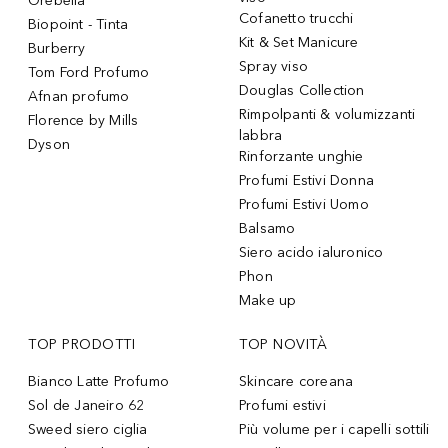
Orebella
Cofanetto trucchi
Biopoint - Tinta
Kit & Set Manicure
Burberry
Spray viso
Tom Ford Profumo
Douglas Collection
Afnan profumo
Rimpolpanti & volumizzanti
Florence by Mills
labbra
Dyson
Rinforzante unghie
Profumi Estivi Donna
Profumi Estivi Uomo
Balsamo
Siero acido ialuronico
Phon
Make up
TOP PRODOTTI
TOP NOVITÀ
Bianco Latte Profumo
Skincare coreana
Sol de Janeiro 62
Profumi estivi
Sweed siero ciglia
Più volume per i capelli sottili