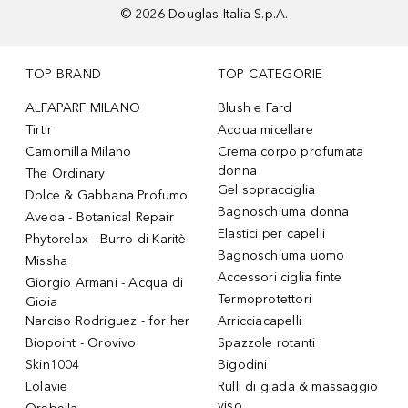
©
2026
Douglas Italia S.p.A.
TOP BRAND
TOP CATEGORIE
ALFAPARF MILANO
Blush e Fard
Tirtir
Acqua micellare
Camomilla Milano
Crema corpo profumata
donna
The Ordinary
Gel sopracciglia
Dolce & Gabbana Profumo
Bagnoschiuma donna
Aveda - Botanical Repair
Elastici per capelli
Phytorelax - Burro di Karitè
Bagnoschiuma uomo
Missha
Accessori ciglia finte
Giorgio Armani - Acqua di
Termoprotettori
Gioia
Narciso Rodriguez - for her
Arricciacapelli
Biopoint - Orovivo
Spazzole rotanti
Skin1004
Bigodini
Lolavie
Rulli di giada & massaggio
viso