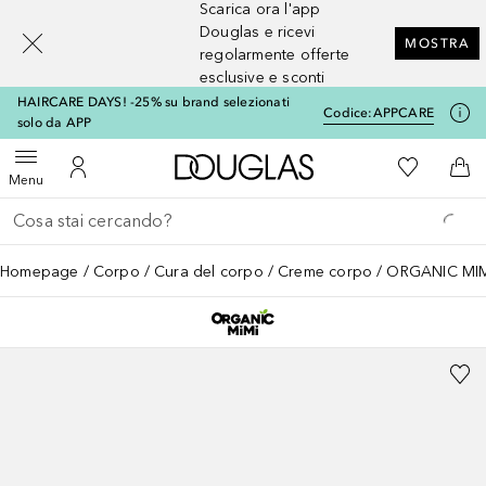
Scarica ora l'app
[navigation.slideout.screenreader]
Douglas e ricevi
MOSTRA
regolarmente offerte
esclusive e sconti
HAIRCARE DAYS! -25% su brand selezionati
Codice:
APPCARE
solo da APP
A Douglas Home
Alla Mia Li
Apri menu
Al Mio Account
Al 
Menu
Torna indietro
Esegui ricerca
Homepage
Corpo
Cura del corpo
Creme corpo
ORGANIC MIMI