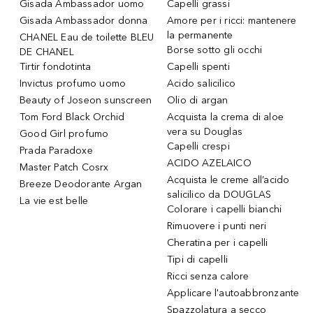
Gisada Ambassador uomo
Capelli grassi
Gisada Ambassador donna
Amore per i ricci: mantenere
la permanente
CHANEL Eau de toilette BLEU
Borse sotto gli occhi
DE CHANEL
Tirtir fondotinta
Capelli spenti
Invictus profumo uomo
Acido salicilico
Beauty of Joseon sunscreen
Olio di argan
Tom Ford Black Orchid
Acquista la crema di aloe
vera su Douglas
Good Girl profumo
Capelli crespi
Prada Paradoxe
ACIDO AZELAICO
Master Patch Cosrx
Acquista le creme all’acido
Breeze Deodorante Argan
salicilico da DOUGLAS
La vie est belle
Colorare i capelli bianchi
Rimuovere i punti neri
Cheratina per i capelli
Tipi di capelli
Ricci senza calore
Applicare l'autoabbronzante
Spazzolatura a secco