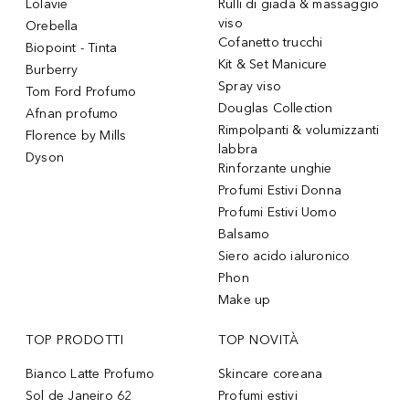
Lolavie
Rulli di giada & massaggio
viso
Orebella
Cofanetto trucchi
Biopoint - Tinta
Kit & Set Manicure
Burberry
Spray viso
Tom Ford Profumo
Douglas Collection
Afnan profumo
Rimpolpanti & volumizzanti
Florence by Mills
labbra
Dyson
Rinforzante unghie
Profumi Estivi Donna
Profumi Estivi Uomo
Balsamo
Siero acido ialuronico
Phon
Make up
TOP PRODOTTI
TOP NOVITÀ
Bianco Latte Profumo
Skincare coreana
Sol de Janeiro 62
Profumi estivi