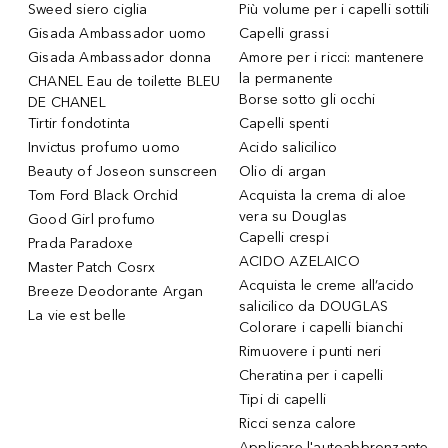
Sweed siero ciglia
Più volume per i capelli sottili
Gisada Ambassador uomo
Capelli grassi
Gisada Ambassador donna
Amore per i ricci: mantenere
la permanente
CHANEL Eau de toilette BLEU
Borse sotto gli occhi
DE CHANEL
Tirtir fondotinta
Capelli spenti
Invictus profumo uomo
Acido salicilico
Beauty of Joseon sunscreen
Olio di argan
Tom Ford Black Orchid
Acquista la crema di aloe
vera su Douglas
Good Girl profumo
Capelli crespi
Prada Paradoxe
ACIDO AZELAICO
Master Patch Cosrx
Acquista le creme all’acido
Breeze Deodorante Argan
salicilico da DOUGLAS
La vie est belle
Colorare i capelli bianchi
Rimuovere i punti neri
Cheratina per i capelli
Tipi di capelli
Ricci senza calore
Applicare l'autoabbronzante