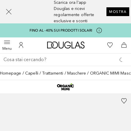
Scarica ora l'app
[navigation.slideout.screenreader]
Douglas e ricevi
MOSTRA
regolarmente offerte
esclusive e sconti
FINO AL -40% SUI PRODOTTI SOLARI
A Douglas Home
Alla Mia Li
Apri menu
Al Mio Account
Al 
Menu
Torna indietro
Esegui ricerca
Homepage
Capelli
Trattamenti
Maschere
ORGANIC MIMI Mascher