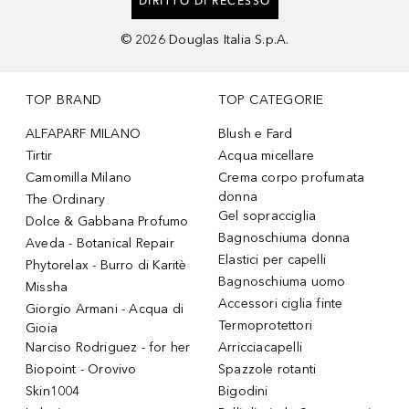
DIRITTO DI RECESSO
©
2026
Douglas Italia S.p.A.
TOP BRAND
TOP CATEGORIE
ALFAPARF MILANO
Blush e Fard
Tirtir
Acqua micellare
Camomilla Milano
Crema corpo profumata
donna
The Ordinary
Gel sopracciglia
Dolce & Gabbana Profumo
Bagnoschiuma donna
Aveda - Botanical Repair
Elastici per capelli
Phytorelax - Burro di Karitè
Bagnoschiuma uomo
Missha
Accessori ciglia finte
Giorgio Armani - Acqua di
Termoprotettori
Gioia
Narciso Rodriguez - for her
Arricciacapelli
Biopoint - Orovivo
Spazzole rotanti
Skin1004
Bigodini