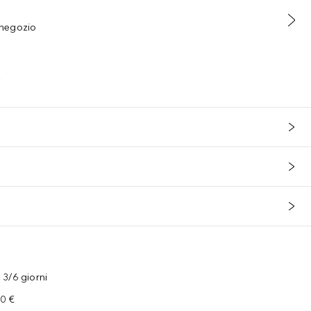
n negozio
3/6 giorni
00 €