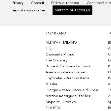
Privacy
Contatti
Diritto di recesso
Condizioni di 
Impostazioni cookie
DIRITTO DI RECESSO
TOP BRAND
T
ALFAPARF MILANO
B
Tirtir
A
Camomilla Milano
C
The Ordinary
G
Dolce & Gabbana Profumo
B
Aveda - Botanical Repair
El
Phytorelax - Burro di Karitè
B
Missha
A
Giorgio Armani - Acqua di Gioia
T
Narciso Rodriguez - for her
Ar
Biopoint - Orovivo
S
Skin1004
B