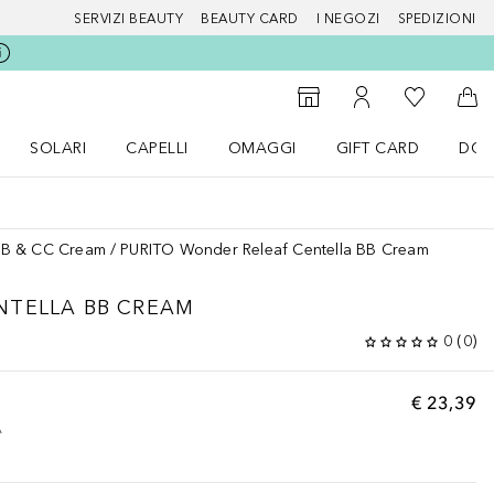
SERVIZI BEAUTY
BEAUTY CARD
I NEGOZI
SPEDIZIONI
Alla Mia Li
Storefinder
Al Mio Account
Al 
SOLARI
CAPELLI
OMAGGI
GIFT CARD
DOU
nu Make up
Apri il menu SOLARI
Apri il menu Capelli
Apri il menu OMAGGI
B & CC Cream
PURITO Wonder Releaf Centella BB Cream
NTELLA BB CREAM
0
(
0
)
€ 23,39
A