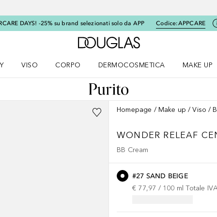
RCARE DAYS! -25% su brand selezionati solo da APP
Codice:
APPCARE
A Douglas Home
Y
VISO
CORPO
DERMOCOSMETICA
MAKE UP
menu K-BEAUTY
Apri il menu Viso
Apri il menu Corpo
Apri il menu DERMOCOSMETICA
Apri il me
Homepage
Make up
Viso
B
WONDER RELEAF CE
BB Cream
#27 SAND BEIGE
€ 77,97
 / 
100
ml
Totale IV