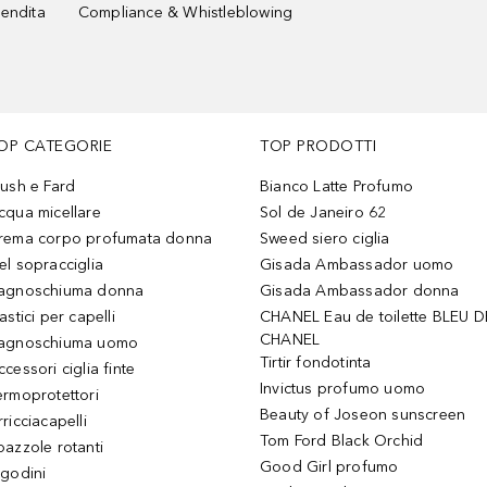
vendita
Compliance & Whistleblowing
OP CATEGORIE
TOP PRODOTTI
lush e Fard
Bianco Latte Profumo
cqua micellare
Sol de Janeiro 62
rema corpo profumata donna
Sweed siero ciglia
el sopracciglia
Gisada Ambassador uomo
agnoschiuma donna
Gisada Ambassador donna
astici per capelli
CHANEL Eau de toilette BLEU D
CHANEL
agnoschiuma uomo
Tirtir fondotinta
ccessori ciglia finte
Invictus profumo uomo
ermoprotettori
Beauty of Joseon sunscreen
ricciacapelli
Tom Ford Black Orchid
pazzole rotanti
Good Girl profumo
igodini