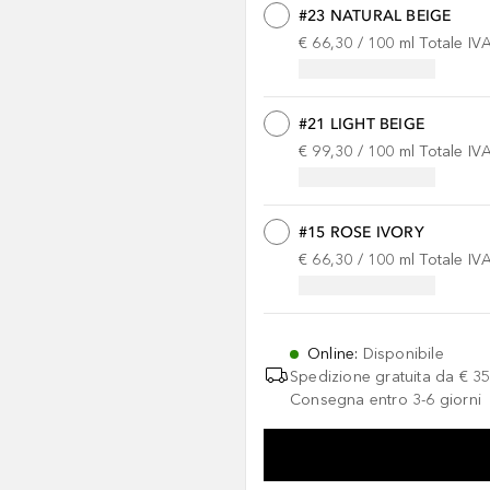
#23 NATURAL BEIGE
€ 66,30
 / 
100
ml
Totale IV
#21 LIGHT BEIGE
€ 99,30
 / 
100
ml
Totale IV
#15 ROSE IVORY
€ 66,30
 / 
100
ml
Totale IV
Online
:
Disponibile
Spedizione gratuita da
€ 35
Consegna entro 3-6 giorni