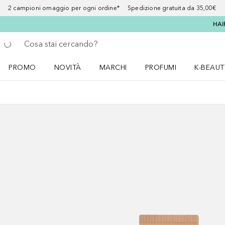
2 campioni omaggio per ogni ordine* Spedizione gratuita da 35,00€
HAI
Torna indietro
Esegui ricerca
PROMO
NOVITÀ
MARCHI
PROFUMI
K-BEAUT
Apri il menu PROMO
Apri il menu NOVITÀ
Apri il menu MARCHI
Apri il menu Profumi
Apri il 