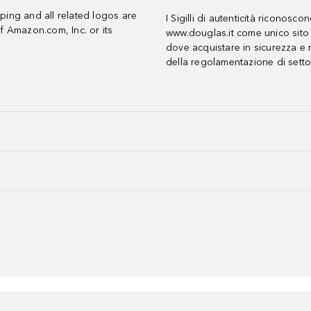
ing and all related logos are
I Sigilli di autenticità riconosco
f Amazon.com, Inc. or its
www.douglas.it come unico sito 
dove acquistare in sicurezza e n
della regolamentazione di setto