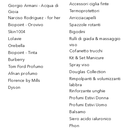
Accessori ciglia finte
Giorgio Armani - Acqua di
Termoprotettori
Gioia
Narciso Rodriguez - for her
Arricciacapelli
Biopoint - Orovivo
Spazzole rotanti
Skin1004
Bigodini
Lolavie
Rulli di giada & massaggio
viso
Orebella
Cofanetto trucchi
Biopoint - Tinta
Kit & Set Manicure
Burberry
Spray viso
Tom Ford Profumo
Douglas Collection
Afnan profumo
Rimpolpanti & volumizzanti
Florence by Mills
labbra
Dyson
Rinforzante unghie
Profumi Estivi Donna
Profumi Estivi Uomo
Balsamo
Siero acido ialuronico
Phon