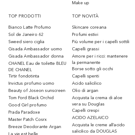
Make up
TOP PRODOTTI
TOP NOVITÀ
Bianco Latte Profumo
Skincare coreana
Sol de Janeiro 62
Profumi estivi
Sweed siero ciglia
Più volume per i capelli sottili
Gisada Ambassador uomo
Capelli grassi
Gisada Ambassador donna
Amore per i ricci: mantenere
la permanente
CHANEL Eau de toilette BLEU
Borse sotto gli occhi
DE CHANEL
Tirtir fondotinta
Capelli spenti
Invictus profumo uomo
Acido salicilico
Beauty of Joseon sunscreen
Olio di argan
Tom Ford Black Orchid
Acquista la crema di aloe
vera su Douglas
Good Girl profumo
Capelli crespi
Prada Paradoxe
ACIDO AZELAICO
Master Patch Cosrx
Acquista le creme all’acido
Breeze Deodorante Argan
salicilico da DOUGLAS
La vie est belle