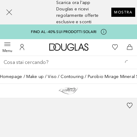
Scarica ora l'app
[navigation.slideout.screenreader]
Douglas e ricevi
MOSTRA
regolarmente offerte
esclusive e sconti
FINO AL -40% SUI PRODOTTI SOLARI
A Douglas Home
Alla Mia Li
Apri menu
Al Mio Account
Al 
Menu
Torna indietro
Esegui ricerca
Homepage
Make up
Viso
Contouring
Purobio Mirage Mineral