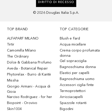
DIRITTO DI RECESSO
©
2026
Douglas Italia S.p.A.
TOP BRAND
TOP CATEGORIE
ALFAPARF MILANO
Blush e Fard
Tirtir
Acqua micellare
Camomilla Milano
Crema corpo profumata
donna
The Ordinary
Gel sopracciglia
Dolce & Gabbana Profumo
Bagnoschiuma donna
Aveda - Botanical Repair
Elastici per capelli
Phytorelax - Burro di Karitè
Bagnoschiuma uomo
Missha
Accessori ciglia finte
Giorgio Armani - Acqua di
Termoprotettori
Gioia
Narciso Rodriguez - for her
Arricciacapelli
Biopoint - Orovivo
Spazzole rotanti
Skin1004
Bigodini