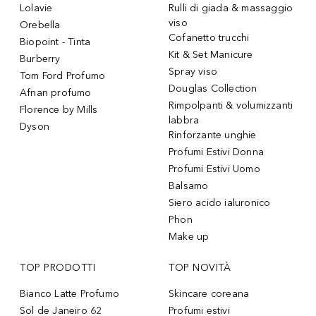
Lolavie
Rulli di giada & massaggio
viso
Orebella
Cofanetto trucchi
Biopoint - Tinta
Kit & Set Manicure
Burberry
Spray viso
Tom Ford Profumo
Douglas Collection
Afnan profumo
Rimpolpanti & volumizzanti
Florence by Mills
labbra
Dyson
Rinforzante unghie
Profumi Estivi Donna
Profumi Estivi Uomo
Balsamo
Siero acido ialuronico
Phon
Make up
TOP PRODOTTI
TOP NOVITÀ
Bianco Latte Profumo
Skincare coreana
Sol de Janeiro 62
Profumi estivi