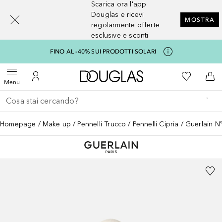
Scarica ora l'app
[navigation.slideout.screenreader]
Douglas e ricevi
MOSTRA
regolarmente offerte
esclusive e sconti
FINO AL -40% SUI PRODOTTI SOLARI
A Douglas Home
Alla Mia Li
Apri menu
Al Mio Account
Al 
Menu
Torna indietro
Esegui ricerca
Homepage
Make up
Pennelli Trucco
Pennelli Cipria
Guerlain N