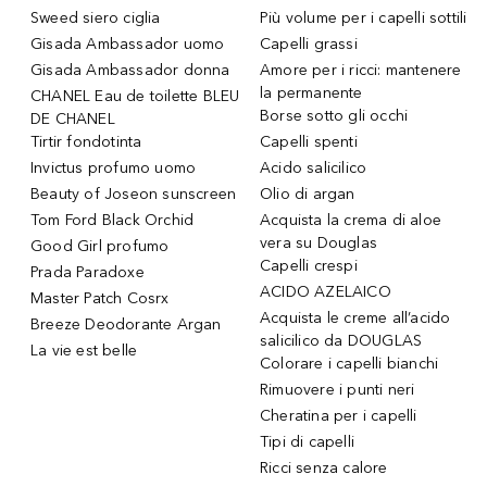
Sweed siero ciglia
Più volume per i capelli sottili
Gisada Ambassador uomo
Capelli grassi
Gisada Ambassador donna
Amore per i ricci: mantenere
la permanente
CHANEL Eau de toilette BLEU
Borse sotto gli occhi
DE CHANEL
Tirtir fondotinta
Capelli spenti
Invictus profumo uomo
Acido salicilico
Beauty of Joseon sunscreen
Olio di argan
Tom Ford Black Orchid
Acquista la crema di aloe
vera su Douglas
Good Girl profumo
Capelli crespi
Prada Paradoxe
ACIDO AZELAICO
Master Patch Cosrx
Acquista le creme all’acido
Breeze Deodorante Argan
salicilico da DOUGLAS
La vie est belle
Colorare i capelli bianchi
Rimuovere i punti neri
Cheratina per i capelli
Tipi di capelli
Ricci senza calore