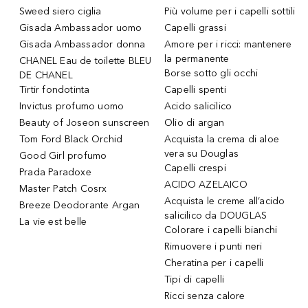
Sweed siero ciglia
Più volume per i capelli sottili
Gisada Ambassador uomo
Capelli grassi
Gisada Ambassador donna
Amore per i ricci: mantenere
la permanente
CHANEL Eau de toilette BLEU
Borse sotto gli occhi
DE CHANEL
Tirtir fondotinta
Capelli spenti
Invictus profumo uomo
Acido salicilico
Beauty of Joseon sunscreen
Olio di argan
Tom Ford Black Orchid
Acquista la crema di aloe
vera su Douglas
Good Girl profumo
Capelli crespi
Prada Paradoxe
ACIDO AZELAICO
Master Patch Cosrx
Acquista le creme all’acido
Breeze Deodorante Argan
salicilico da DOUGLAS
La vie est belle
Colorare i capelli bianchi
Rimuovere i punti neri
Cheratina per i capelli
Tipi di capelli
Ricci senza calore