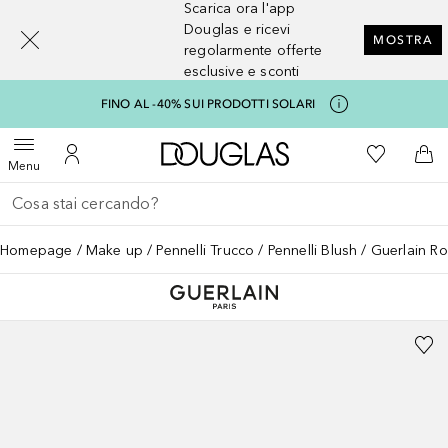
Scarica ora l'app
[navigation.slideout.screenreader]
Douglas e ricevi
MOSTRA
regolarmente offerte
esclusive e sconti
FINO AL -40% SUI PRODOTTI SOLARI
A Douglas Home
Alla Mia Li
Apri menu
Al Mio Account
Al 
Menu
Torna indietro
Esegui ricerca
Homepage
Make up
Pennelli Trucco
Pennelli Blush
Guerlain Ro