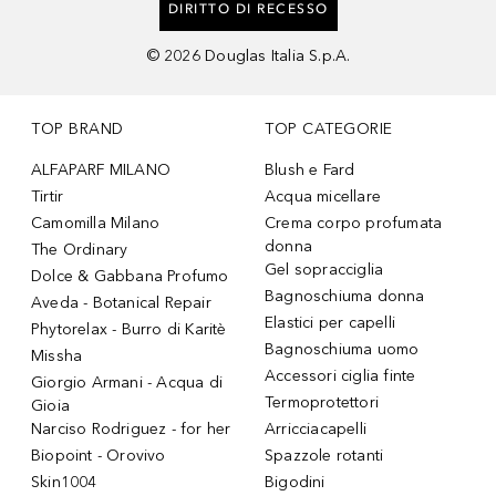
DIRITTO DI RECESSO
©
2026
Douglas Italia S.p.A.
TOP BRAND
TOP CATEGORIE
ALFAPARF MILANO
Blush e Fard
Tirtir
Acqua micellare
Camomilla Milano
Crema corpo profumata
donna
The Ordinary
Gel sopracciglia
Dolce & Gabbana Profumo
Bagnoschiuma donna
Aveda - Botanical Repair
Elastici per capelli
Phytorelax - Burro di Karitè
Bagnoschiuma uomo
Missha
Accessori ciglia finte
Giorgio Armani - Acqua di
Termoprotettori
Gioia
Narciso Rodriguez - for her
Arricciacapelli
Biopoint - Orovivo
Spazzole rotanti
Skin1004
Bigodini