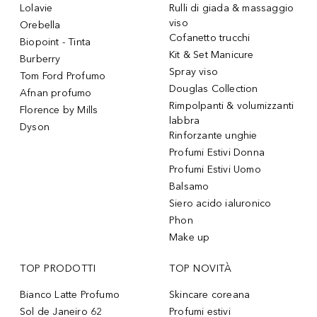
Lolavie
Rulli di giada & massaggio
viso
Orebella
Cofanetto trucchi
Biopoint - Tinta
Kit & Set Manicure
Burberry
Spray viso
Tom Ford Profumo
Douglas Collection
Afnan profumo
Rimpolpanti & volumizzanti
Florence by Mills
labbra
Dyson
Rinforzante unghie
Profumi Estivi Donna
Profumi Estivi Uomo
Balsamo
Siero acido ialuronico
Phon
Make up
TOP PRODOTTI
TOP NOVITÀ
Bianco Latte Profumo
Skincare coreana
Sol de Janeiro 62
Profumi estivi