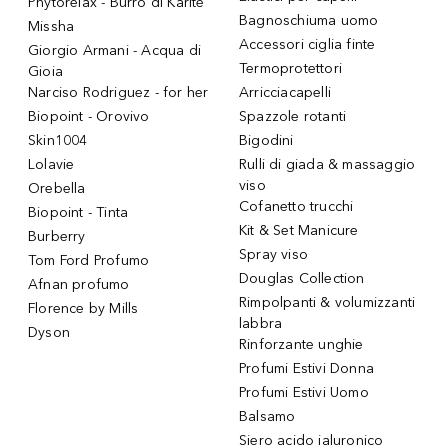
Phytorelax - Burro di Karitè
Bagnoschiuma uomo
Missha
Accessori ciglia finte
Giorgio Armani - Acqua di
Termoprotettori
Gioia
Narciso Rodriguez - for her
Arricciacapelli
Biopoint - Orovivo
Spazzole rotanti
Skin1004
Bigodini
Lolavie
Rulli di giada & massaggio
viso
Orebella
Cofanetto trucchi
Biopoint - Tinta
Kit & Set Manicure
Burberry
Spray viso
Tom Ford Profumo
Douglas Collection
Afnan profumo
Rimpolpanti & volumizzanti
Florence by Mills
labbra
Dyson
Rinforzante unghie
Profumi Estivi Donna
Profumi Estivi Uomo
Balsamo
Siero acido ialuronico