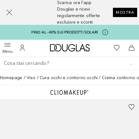
Scarica ora l'app
[navigation.slideout.screenreader]
Douglas e ricevi
MOSTRA
regolarmente offerte
esclusive e sconti
FINO AL -40% SUI PRODOTTI SOLARI
A Douglas Home
Alla Mia Li
Apri menu
Al Mio Account
Al 
Menu
Torna indietro
Esegui ricerca
Homepage
Viso
Cura occhi e contorno occhi
Crema contorno o