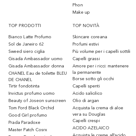
Phon
Make up
TOP PRODOTTI
TOP NOVITÀ
Bianco Latte Profumo
Skincare coreana
Sol de Janeiro 62
Profumi estivi
Sweed siero ciglia
Più volume per i capelli sottili
Gisada Ambassador uomo
Capelli grassi
Gisada Ambassador donna
Amore per i ricci: mantenere
la permanente
CHANEL Eau de toilette BLEU
Borse sotto gli occhi
DE CHANEL
Tirtir fondotinta
Capelli spenti
Invictus profumo uomo
Acido salicilico
Beauty of Joseon sunscreen
Olio di argan
Tom Ford Black Orchid
Acquista la crema di aloe
vera su Douglas
Good Girl profumo
Capelli crespi
Prada Paradoxe
ACIDO AZELAICO
Master Patch Cosrx
Acquista le creme all’acido