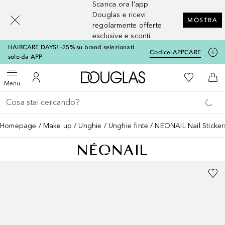
Scarica ora l'app
[navigation.slideout.screenreader]
Douglas e ricevi
MOSTRA
regolarmente offerte
esclusive e sconti
HAIRCARE DAYS! -25% su brand selezionati
Codice:
APPCARE
solo da APP
A Douglas Home
Alla Mia Li
Apri menu
Al Mio Account
Al 
Menu
Torna indietro
Esegui ricerca
Homepage
Make up
Unghie
Unghie finte
NEONAIL Nail Sticker