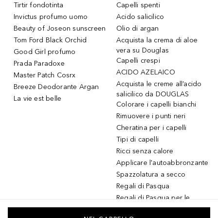
Tirtir fondotinta
Capelli spenti
Invictus profumo uomo
Acido salicilico
Beauty of Joseon sunscreen
Olio di argan
Tom Ford Black Orchid
Acquista la crema di aloe
vera su Douglas
Good Girl profumo
Capelli crespi
Prada Paradoxe
ACIDO AZELAICO
Master Patch Cosrx
Acquista le creme all’acido
Breeze Deodorante Argan
salicilico da DOUGLAS
La vie est belle
Colorare i capelli bianchi
Rimuovere i punti neri
Cheratina per i capelli
Tipi di capelli
Ricci senza calore
Applicare l'autoabbronzante
Spazzolatura a secco
Regali di Pasqua
Regali di Pasqua per le
donne