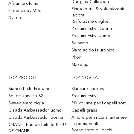
Douglas Collection
Afnan profumo
Rimpolpanti & volumizzanti
Florence by Mills
labbra
Dyson
Rinforzante unghie
Profumi Estivi Donna
Profumi Estivi Uomo
Balsamo
Siero acido ialuronico
Phon
Make up
TOP PRODOTTI
TOP NOVITÀ
Bianco Latte Profumo
Skincare coreana
Sol de Janeiro 62
Profumi estivi
Sweed siero ciglia
Più volume per i capelli sottili
Gisada Ambassador uomo
Capelli grassi
Gisada Ambassador donna
Amore per i ricci: mantenere
la permanente
CHANEL Eau de toilette BLEU
Borse sotto gli occhi
DE CHANEL