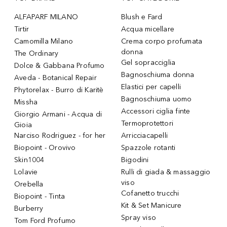
ALFAPARF MILANO
Blush e Fard
Tirtir
Acqua micellare
Camomilla Milano
Crema corpo profumata
donna
The Ordinary
Gel sopracciglia
Dolce & Gabbana Profumo
Bagnoschiuma donna
Aveda - Botanical Repair
Elastici per capelli
Phytorelax - Burro di Karitè
Bagnoschiuma uomo
Missha
Accessori ciglia finte
Giorgio Armani - Acqua di
Termoprotettori
Gioia
Narciso Rodriguez - for her
Arricciacapelli
Biopoint - Orovivo
Spazzole rotanti
Skin1004
Bigodini
Lolavie
Rulli di giada & massaggio
viso
Orebella
Cofanetto trucchi
Biopoint - Tinta
Kit & Set Manicure
Burberry
Spray viso
Tom Ford Profumo