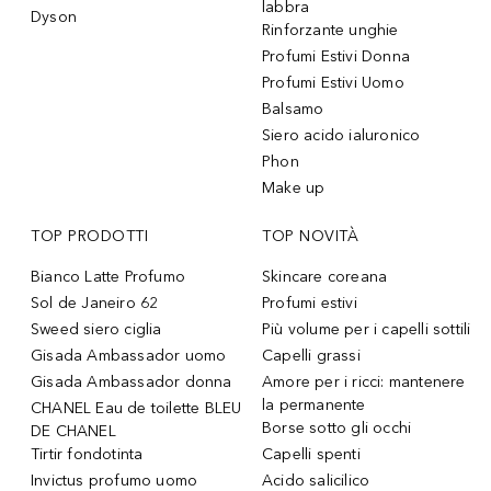
labbra
Dyson
Rinforzante unghie
Profumi Estivi Donna
Profumi Estivi Uomo
Balsamo
Siero acido ialuronico
Phon
Make up
TOP PRODOTTI
TOP NOVITÀ
Bianco Latte Profumo
Skincare coreana
Sol de Janeiro 62
Profumi estivi
Sweed siero ciglia
Più volume per i capelli sottili
Gisada Ambassador uomo
Capelli grassi
Gisada Ambassador donna
Amore per i ricci: mantenere
la permanente
CHANEL Eau de toilette BLEU
Borse sotto gli occhi
DE CHANEL
Tirtir fondotinta
Capelli spenti
Invictus profumo uomo
Acido salicilico