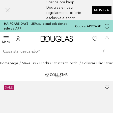
Scarica ora l'app
[navigation.slideout.screenreader]
Douglas e ricevi
MOSTRA
regolarmente offerte
esclusive e sconti
HAIRCARE DAYS! -25% su brand selezionati
Codice:
APPCARE
solo da APP
A Douglas Home
Alla Mia Li
Apri menu
Al Mio Account
Al 
Menu
Torna indietro
Esegui ricerca
Homepage
Make up
Occhi
Struccanti occhi
Collistar Olio Stru
SALE