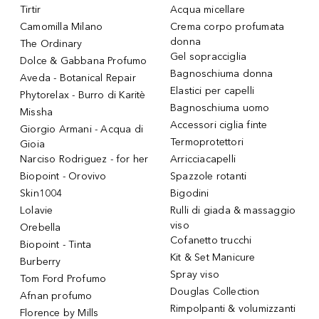
Tirtir
Acqua micellare
Camomilla Milano
Crema corpo profumata
donna
The Ordinary
Gel sopracciglia
Dolce & Gabbana Profumo
Bagnoschiuma donna
Aveda - Botanical Repair
Elastici per capelli
Phytorelax - Burro di Karitè
Bagnoschiuma uomo
Missha
Accessori ciglia finte
Giorgio Armani - Acqua di
Termoprotettori
Gioia
Narciso Rodriguez - for her
Arricciacapelli
Biopoint - Orovivo
Spazzole rotanti
Skin1004
Bigodini
Lolavie
Rulli di giada & massaggio
viso
Orebella
Cofanetto trucchi
Biopoint - Tinta
Kit & Set Manicure
Burberry
Spray viso
Tom Ford Profumo
Douglas Collection
Afnan profumo
Rimpolpanti & volumizzanti
Florence by Mills