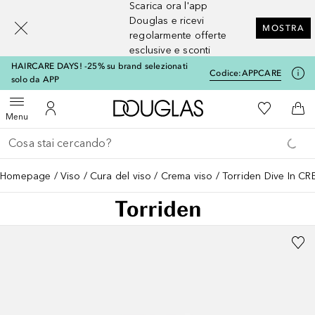
Scarica ora l'app
[navigation.slideout.screenreader]
Douglas e ricevi
MOSTRA
regolarmente offerte
esclusive e sconti
HAIRCARE DAYS! -25% su brand selezionati
Codice:
APPCARE
solo da APP
A Douglas Home
Alla Mia Li
Apri menu
Al Mio Account
Al 
Menu
Torna indietro
Esegui ricerca
Homepage
Viso
Cura del viso
Crema viso
Torriden Dive In 