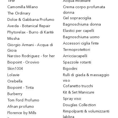
Tirtir
Acqua micellare
Camomilla Milano
Crema corpo profumata
donna
The Ordinary
Gel sopracciglia
Dolce & Gabbana Profumo
Bagnoschiuma donna
Aveda - Botanical Repair
Elastici per capelli
Phytorelax - Burro di Karitè
Bagnoschiuma uomo
Missha
Accessori ciglia finte
Giorgio Armani - Acqua di
Termoprotettori
Gioia
Narciso Rodriguez - for her
Arricciacapelli
Biopoint - Orovivo
Spazzole rotanti
Skin1004
Bigodini
Lolavie
Rulli di giada & massaggio
viso
Orebella
Cofanetto trucchi
Biopoint - Tinta
Kit & Set Manicure
Burberry
Spray viso
Tom Ford Profumo
Douglas Collection
Afnan profumo
Rimpolpanti & volumizzanti
Florence by Mills
labbra