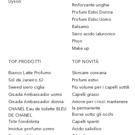
Dyson
Rinforzante unghie
Profumi Estivi Donna
Profumi Estivi Uomo
Balsamo
Siero acido ialuronico
Phon
Make up
TOP PRODOTTI
TOP NOVITÀ
Bianco Latte Profumo
Skincare coreana
Sol de Janeiro 62
Profumi estivi
Sweed siero ciglia
Più volume per i capelli sottili
Gisada Ambassador uomo
Capelli grassi
Gisada Ambassador donna
Amore per i ricci: mantenere
la permanente
CHANEL Eau de toilette BLEU
Borse sotto gli occhi
DE CHANEL
Tirtir fondotinta
Capelli spenti
Invictus profumo uomo
Acido salicilico