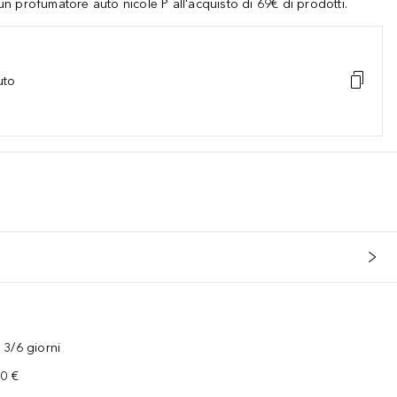
 profumatore auto nicole P all'acquisto di 69€ di prodotti.
uto
3/6 giorni
00 €