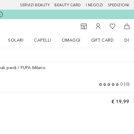
SERVIZI BEAUTY
BEAUTY CARD
I NEGOZI
SPEDIZIONI
Alla Mia Li
Storefinder
Al Mio Account
Al 
SOLARI
CAPELLI
OMAGGI
GIFT CARD
DOU
nu Make up
Apri il menu SOLARI
Apri il menu Capelli
Apri il menu OMAGGI
rub piedi
PUPA Milano
0
(
0
)
€ 19,99