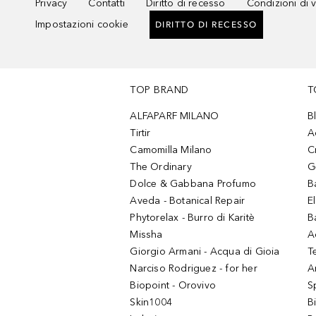
Privacy
Contatti
Diritto di recesso
Condizioni di 
Impostazioni cookie
DIRITTO DI RECESSO
TOP BRAND
T
ALFAPARF MILANO
B
Tirtir
A
Camomilla Milano
C
The Ordinary
G
Dolce & Gabbana Profumo
B
Aveda - Botanical Repair
El
Phytorelax - Burro di Karitè
B
Missha
A
Giorgio Armani - Acqua di Gioia
T
Narciso Rodriguez - for her
Ar
Biopoint - Orovivo
S
Skin1004
B