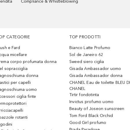
vendita
Compliance & Whistleblowing
OP CATEGORIE
TOP PRODOTTI
lush e Fard
Bianco Latte Profumo
cqua micellare
Sol de Janeiro 62
rema corpo profumata donna
Sweed siero ciglia
el sopracciglia
Gisada Ambassador uomo
agnoschiuma donna
Gisada Ambassador donna
astici per capelli
CHANEL Eau de toilette BLEU D
CHANEL
agnoschiuma uomo
Tirtir fondotinta
ccessori ciglia finte
Invictus profumo uomo
ermoprotettori
Beauty of Joseon sunscreen
ricciacapelli
Tom Ford Black Orchid
pazzole rotanti
Good Girl profumo
igodini
Prada Paradoxe