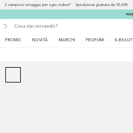
2 campioni omaggio per ogni ordine* Spedizione gratuita da 35,00€
HAI
Torna indietro
Esegui ricerca
PROMO
NOVITÀ
MARCHI
PROFUMI
K-BEAUT
Apri il menu PROMO
Apri il menu NOVITÀ
Apri il menu MARCHI
Apri il menu Profumi
Apri il 