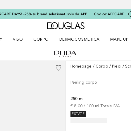
RCARE DAYS! -25% su brand selezionati solo da APP
Codice:
APPCARE
A Douglas Home
Y
VISO
CORPO
DERMOCOSMETICA
MAKE UP
menu K-BEAUTY
Apri il menu Viso
Apri il menu Corpo
Apri il menu DERMOCOSMETICA
Apri il me
Homepage
Corpo
Piedi
Sc
Peeling corpo
250 ml
€ 8,00
 / 
100
ml
Totale IVA
ESTATE