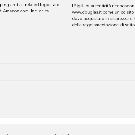
ing and all related logos are
I Sigilli di autenticità riconosco
f Amazon.com, Inc. or its
www.douglas.it come unico sito 
dove acquistare in sicurezza e n
della regolamentazione di setto