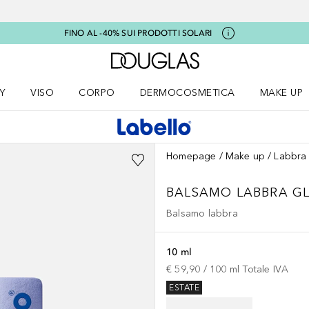
FINO AL -40% SUI PRODOTTI SOLARI
A Douglas Home
Y
VISO
CORPO
DERMOCOSMETICA
MAKE UP
menu K-BEAUTY
Apri il menu Viso
Apri il menu Corpo
Apri il menu DERMOCOSMETICA
Apri il me
Homepage
Make up
Labbra
BALSAMO LABBRA G
Balsamo labbra
10 ml
€ 59,90
 / 
100
ml
Totale IVA
ESTATE