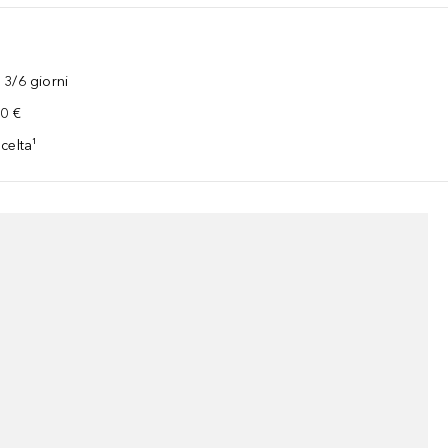
3/6 giorni
00 €
celta¹