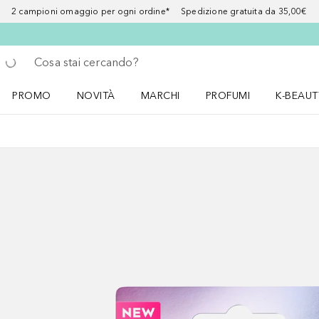
2 campioni omaggio per ogni ordine* Spedizione gratuita da 35,00€
Torna indietro
Esegui ricerca
PROMO
NOVITÀ
MARCHI
PROFUMI
K-BEAUT
Apri il menu PROMO
Apri il menu NOVITÀ
Apri il menu MARCHI
Apri il menu Profumi
Apri il 