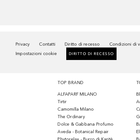
Privacy
Contatti
Diritto di recesso
Condizioni di 
Impostazioni cookie
DIRITTO DI RECESSO
TOP BRAND
T
ALFAPARF MILANO
B
Tirtir
A
Camomilla Milano
C
The Ordinary
G
Dolce & Gabbana Profumo
B
Aveda - Botanical Repair
El
Phytorelax - Burro di Karitè
B