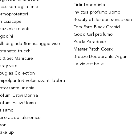
Tirtir fondotinta
ccessori ciglia finte
Invictus profumo uomo
ermoprotettori
Beauty of Joseon sunscreen
ricciacapelli
Tom Ford Black Orchid
pazzole rotanti
Good Girl profumo
igodini
Prada Paradoxe
ulli di giada & massaggio viso
Master Patch Cosrx
ofanetto trucchi
Breeze Deodorante Argan
it & Set Manicure
La vie est belle
pray viso
ouglas Collection
impolpanti & volumizzanti labbra
inforzante unghie
rofumi Estivi Donna
rofumi Estivi Uomo
alsamo
iero acido ialuronico
hon
ake up