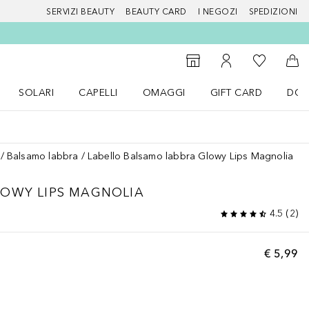
SERVIZI BEAUTY
BEAUTY CARD
I NEGOZI
SPEDIZIONI
Alla Mia Li
Storefinder
Al Mio Account
Al 
SOLARI
CAPELLI
OMAGGI
GIFT CARD
DOU
nu Make up
Apri il menu SOLARI
Apri il menu Capelli
Apri il menu OMAGGI
Balsamo labbra
Labello Balsamo labbra Glowy Lips Magnolia
LOWY LIPS MAGNOLIA
4.5
(
2
)
€ 5,99