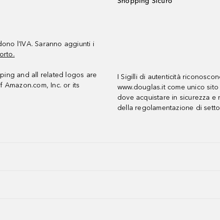
Shopping Sicuro
udono l’IVA. Saranno aggiunti i
orto.
ing and all related logos are
I Sigilli di autenticità riconosco
f Amazon.com, Inc. or its
www.douglas.it come unico sito 
dove acquistare in sicurezza e n
della regolamentazione di setto