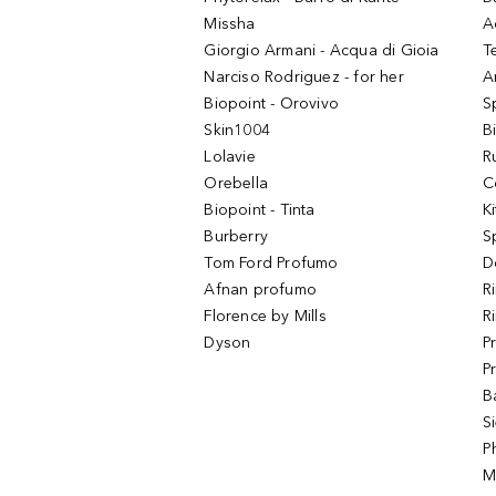
Missha
A
Giorgio Armani - Acqua di Gioia
T
Narciso Rodriguez - for her
Ar
Biopoint - Orovivo
S
Skin1004
B
Lolavie
R
Orebella
C
Biopoint - Tinta
K
Burberry
S
Tom Ford Profumo
D
Afnan profumo
R
Florence by Mills
R
Dyson
P
P
B
S
P
M