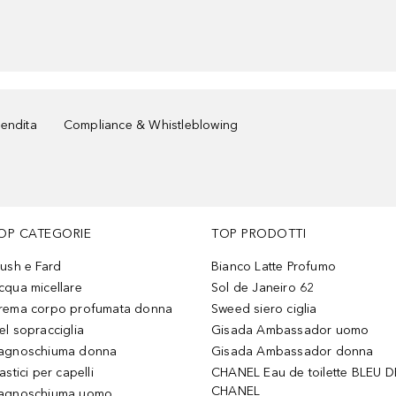
vendita
Compliance & Whistleblowing
OP CATEGORIE
TOP PRODOTTI
lush e Fard
Bianco Latte Profumo
cqua micellare
Sol de Janeiro 62
rema corpo profumata donna
Sweed siero ciglia
el sopracciglia
Gisada Ambassador uomo
agnoschiuma donna
Gisada Ambassador donna
astici per capelli
CHANEL Eau de toilette BLEU D
CHANEL
agnoschiuma uomo