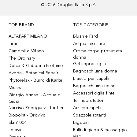
©
2026
Douglas Italia S.p.A.
TOP BRAND
TOP CATEGORIE
ALFAPARF MILANO
Blush e Fard
Tirtir
Acqua micellare
Camomilla Milano
Crema corpo profumata
donna
The Ordinary
Gel sopracciglia
Dolce & Gabbana Profumo
Bagnoschiuma donna
Aveda - Botanical Repair
Elastici per capelli
Phytorelax - Burro di Karitè
Bagnoschiuma uomo
Missha
Accessori ciglia finte
Giorgio Armani - Acqua di
Termoprotettori
Gioia
Narciso Rodriguez - for her
Arricciacapelli
Biopoint - Orovivo
Spazzole rotanti
Skin1004
Bigodini
Lolavie
Rulli di giada & massaggio
viso