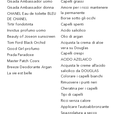
Gisada Ambassador uomo
Capelli grassi
Gisada Ambassador donna
Amore per i ricci: mantenere
la permanente
CHANEL Eau de toilette BLEU
Borse sotto gli occhi
DE CHANEL
Tirtir fondotinta
Capelli spenti
Invictus profumo uomo
Acido salicilico
Beauty of Joseon sunscreen
Olio di argan
Tom Ford Black Orchid
Acquista la crema di aloe
vera su Douglas
Good Girl profumo
Capelli crespi
Prada Paradoxe
ACIDO AZELAICO
Master Patch Cosrx
Acquista le creme all’acido
Breeze Deodorante Argan
salicilico da DOUGLAS
La vie est belle
Colorare i capelli bianchi
Rimuovere i punti neri
Cheratina per i capelli
Tipi di capelli
Ricci senza calore
Applicare l'autoabbronzante
Spazzolatura a secco