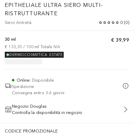
EPITHELIALE
ULTRA SIERO MULTI-
RISTRUTTURANTE
Siero Anti-età
0
(
0
)
30 ml
€ 39,99
€ 133,30
 / 
100
ml
Totale IVA
DERMOCOSMETICA
ESTATE
Online
:
Disponibile
Spedizione
Consegna entro 3-6 giorni
Negozio Douglas
Controlla la disponibilità in negozio
AGGIUNGI AL CARRELLO
CODICE PROMOZIONALE