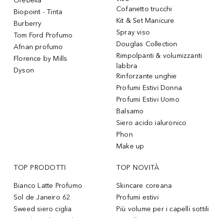
Orebella
Cofanetto trucchi
Biopoint - Tinta
Kit & Set Manicure
Burberry
Spray viso
Tom Ford Profumo
Douglas Collection
Afnan profumo
Rimpolpanti & volumizzanti
Florence by Mills
labbra
Dyson
Rinforzante unghie
Profumi Estivi Donna
Profumi Estivi Uomo
Balsamo
Siero acido ialuronico
Phon
Make up
TOP PRODOTTI
TOP NOVITÀ
Bianco Latte Profumo
Skincare coreana
Sol de Janeiro 62
Profumi estivi
Sweed siero ciglia
Più volume per i capelli sottili