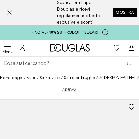
Scarica ora l'app
[navigation.slideout.screenreader]
Douglas e ricevi
MOSTRA
regolarmente offerte
esclusive e sconti
FINO AL -40% SUI PRODOTTI SOLARI
A Douglas Home
Alla Mia Li
Apri menu
Al Mio Account
Al 
Menu
Torna indietro
Esegui ricerca
Homepage
Viso
Siero viso
Siero antirughe
A-DERMA EPITHELI