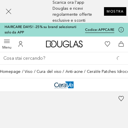
Scarica ora l'app
[navigation.slideout.screenreader]
Douglas e ricevi
MOSTRA
regolarmente offerte
esclusive e sconti
HAIRCARE DAYS! -25% su brand selezionati
Codice:
APPCARE
solo da APP
A Douglas Home
Alla Mia Li
Apri menu
Al Mio Account
Al 
Menu
Torna indietro
Esegui ricerca
Homepage
Viso
Cura del viso
Anti-acne
CeraVe Patches Idrocol