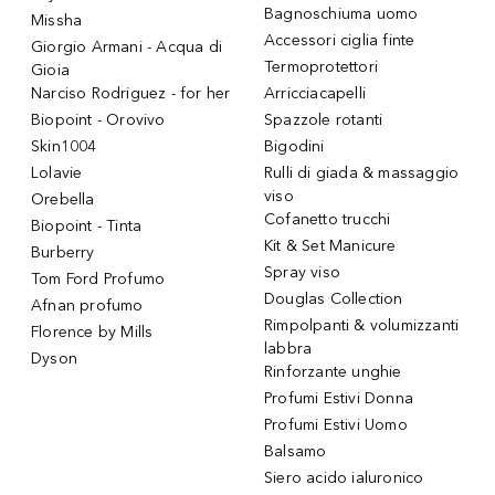
Bagnoschiuma uomo
Missha
Accessori ciglia finte
Giorgio Armani - Acqua di
Termoprotettori
Gioia
Narciso Rodriguez - for her
Arricciacapelli
Biopoint - Orovivo
Spazzole rotanti
Skin1004
Bigodini
Lolavie
Rulli di giada & massaggio
viso
Orebella
Cofanetto trucchi
Biopoint - Tinta
Kit & Set Manicure
Burberry
Spray viso
Tom Ford Profumo
Douglas Collection
Afnan profumo
Rimpolpanti & volumizzanti
Florence by Mills
labbra
Dyson
Rinforzante unghie
Profumi Estivi Donna
Profumi Estivi Uomo
Balsamo
Siero acido ialuronico