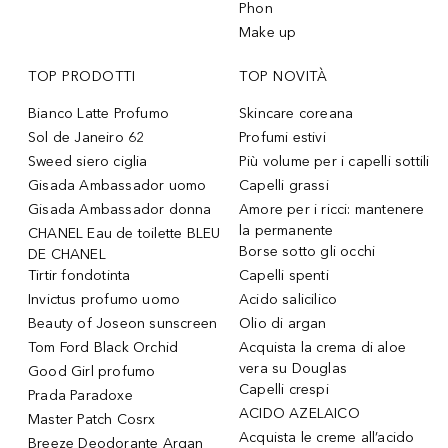
Phon
Make up
TOP PRODOTTI
TOP NOVITÀ
Bianco Latte Profumo
Skincare coreana
Sol de Janeiro 62
Profumi estivi
Sweed siero ciglia
Più volume per i capelli sottili
Gisada Ambassador uomo
Capelli grassi
Gisada Ambassador donna
Amore per i ricci: mantenere
la permanente
CHANEL Eau de toilette BLEU
Borse sotto gli occhi
DE CHANEL
Tirtir fondotinta
Capelli spenti
Invictus profumo uomo
Acido salicilico
Beauty of Joseon sunscreen
Olio di argan
Tom Ford Black Orchid
Acquista la crema di aloe
vera su Douglas
Good Girl profumo
Capelli crespi
Prada Paradoxe
ACIDO AZELAICO
Master Patch Cosrx
Acquista le creme all’acido
Breeze Deodorante Argan